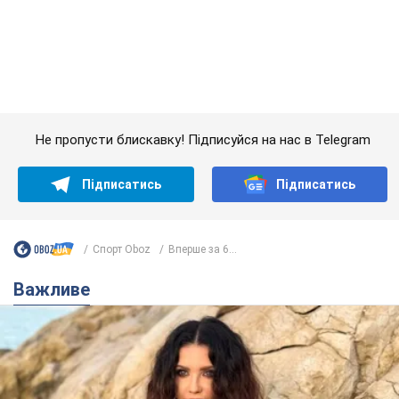
Підписатись
Підписатись
Спорт Oboz
Вперше за 6...
Важливе
50-річна Lama розкрила секрети своєї краси та
відповіла на закиди, що зберігає молодість,
адже не має дітей