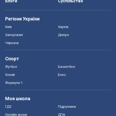
Спорт
Футбол
Баскетбол
Хокей
Бокс
Формула-1
Моя школа
ГДЗ
Підручники
Онлайн уроки
ДПА
ЗНО
НМТ
СНД посібники
Авто
Тест Драйв
Електромобілі
Акції
Сервіс