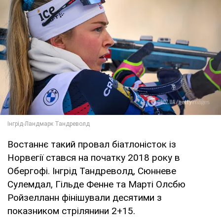
Востаннє такий провал біатлоністок із
Норвегії стався на початку 2018 року в
Обергофі. Інгрід Тандреволд, Сюнневе
Сулемдал, Гільде Фенне та Марті Олсбю
Ройзелланн фінішували десятими з
показником стрілянини 2+15.