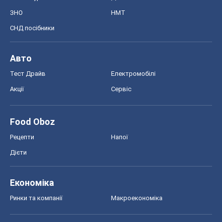
Food Oboz
Рецепти
Напої
Дієти
Економіка
Ринки та компанії
Макроекономіка
MedOboz
Новини медицини
MAMACLUB
Шоу
Афіша
Плітки
Краса
Мода