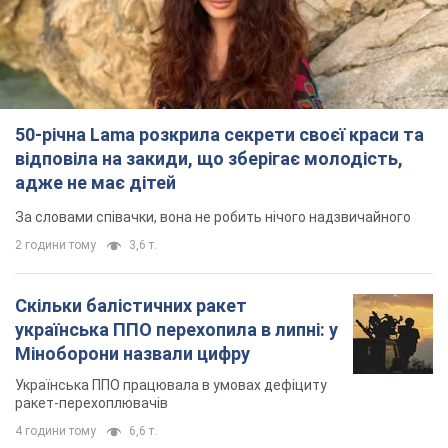
За словами співачки, вона не робить нічого надзвичайного
2 години тому
3,6 т.
Скільки балістичних ракет
українська ППО перехопила в липні: у
Міноборони назвали цифру
Українська ППО працювала в умовах дефіциту
ракет-перехоплювачів
4 години тому
6,6 т.
Ауріка Ротару через суд змінила
свою пенсію, на яку раніше
жалілася: скільки отримувала
співачка
У виплату не врахували зарплатню артистки за
час роботи в Чернівецькій філармонії
за 8 годин