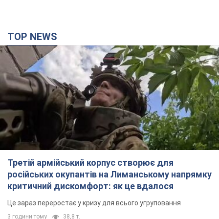
Третій армійський корпус створює для
російських окупантів на Лиманському напрямку
критичний дискомфорт: як це вдалося
Це зараз переростає у кризу для всього угруповання
3 години тому
38,8 т.
"Працюємо, щоб отримати пакети з ракетами
для ППО": Зеленський заслухав доповідь
Драпатого і анонсував нові кроки
Зокрема, він обговорив з головкомом кадрові питання в
українській армії
5 годин тому
4,7 т.