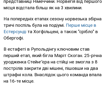
представниці Німеччини. Норвегія від першого
місця відстала більш як на 3 хвилини.
На попередніх етапах сезону норвезька збірна
тричі поспіль була на подіумі.
Перше місце в
Естерсунді
та Хогфільцені, а також "срібло" в
Обергофі.
В естафеті в Рупольдінгу ключовим став
перший етап, який бігла Маріт Скоган. 25-річна
уродженка Стейнг'єра на стійці не змогла з 8
пострілів закрити дві мішені, пішовши на два
штрафні кола. Внаслідок цього команда впала
на 16-те місце.