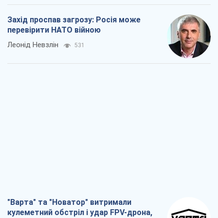
"Варта" та "Новатор" витримали
кулеметний обстріл і удар FPV-дрона,
врятувавши життя офіцеру ЗСУ
Українська Бронетехніка
1,4 т.
КНДР як каталізатор війни, або Про
новий етап російсько-
північнокорейського союзу
Олексій Кущ
1,6 т.