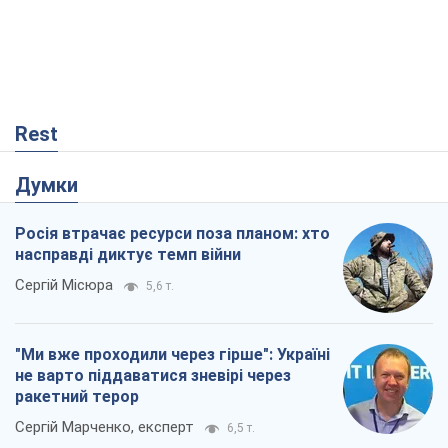
Росія втрачає ресурси поза планом: хто
насправді диктує темп війни
Сергій Місюра
5,6 т.
"Ми вже проходили через гірше": Україні
не варто піддаватися зневірі через
ракетний терор
Сергій Марченко, експерт
6,5 т.
Захід проспав загрозу: Росія може
перевірити НАТО війною
Леонід Невзлін
531