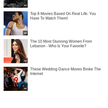
Не пропусти блискавку! Підписуйся на нас в Telegram