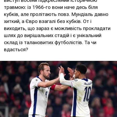
виступ восени підкреслений історичною
травмою: із 1966-го вони наче десь біля
кубків, але пролітають повз. Мундіаль давно
хиткий, а Євро взагалі без кубків. От і
виходить, що зараз є можливість прокладати
шлях до вирішальних стадій і є унікальний
склад із талановитих футболістів. Та чи
вдасться?