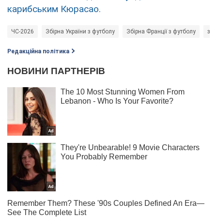
карибським Кюрасао.
ЧС-2026
Збірна України з футболу
Збірна Франції з футболу
збі
Редакційна політика