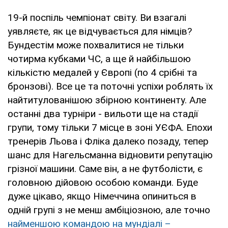
19-й поспіль чемпіонат світу. Ви взагалі
уявляєте, як це відчувається для німців?
Бундестім може похвалитися не тільки
чотирма кубками ЧС, а ще й найбільшою
кількістю медалей у Європі (по 4 срібні та
бронзові). Все це та поточні успіхи роблять їх
найтитулованішою збірною континенту. Але
останні два турніри - вильоти ще на стадії
групи, тому тільки 7 місце в зоні УЄФА. Епохи
тренерів Льова і Фліка далеко позаду, тепер
шанс для Нагельсманна відновити репутацію
грізної машини. Саме він, а не футболісти, є
головною дійовою особою команди. Буде
дуже цікаво, якщо Німеччина опиниться в
одній групі з не менш амбіціозною, але точно
найменшою командою на мундіалі –