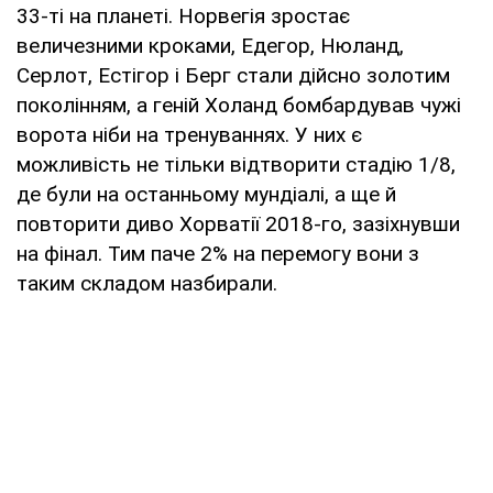
33-ті на планеті. Норвегія зростає
величезними кроками, Едегор, Нюланд,
Серлот, Естігор і Берг стали дійсно золотим
поколінням, а геній Холанд бомбардував чужі
ворота ніби на тренуваннях. У них є
можливість не тільки відтворити стадію 1/8,
де були на останньому мундіалі, а ще й
повторити диво Хорватії 2018-го, зазіхнувши
на фінал. Тим паче 2% на перемогу вони з
таким складом назбирали.