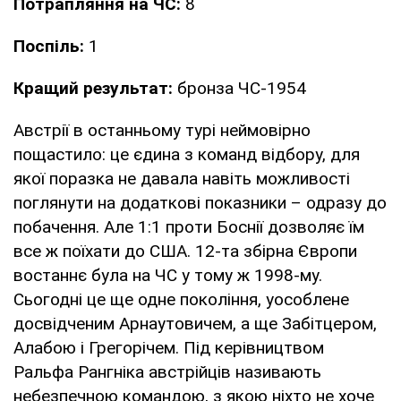
Потрапляння на ЧС:
8
Поспіль:
1
Кращий результат:
бронза ЧС-1954
Австрії в останньому турі неймовірно
пощастило: це єдина з команд відбору, для
якої поразка не давала навіть можливості
поглянути на додаткові показники – одразу до
побачення. Але 1:1 проти Боснії дозволяє їм
все ж поїхати до США. 12-та збірна Європи
востаннє була на ЧС у тому ж 1998-му.
Сьогодні це ще одне покоління, уособлене
досвідченим Арнаутовичем, а ще Забітцером,
Алабою і Грегорічем. Під керівництвом
Ральфа Рангніка австрійців називають
небезпечною командою, з якою ніхто не хоче