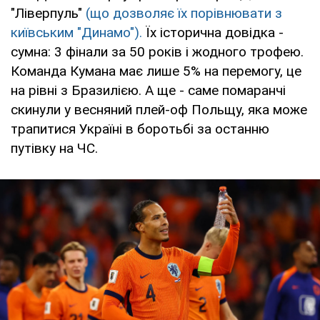
"Ліверпуль"
(що дозволяє їх порівнювати з
київським "Динамо").
Їх історична довідка -
сумна: 3 фінали за 50 років і жодного трофею.
Команда Кумана має лише 5% на перемогу, це
на рівні з Бразилією. А ще - саме помаранчі
скинули у весняний плей-оф Польщу, яка може
трапитися Україні в боротьбі за останню
путівку на ЧС.