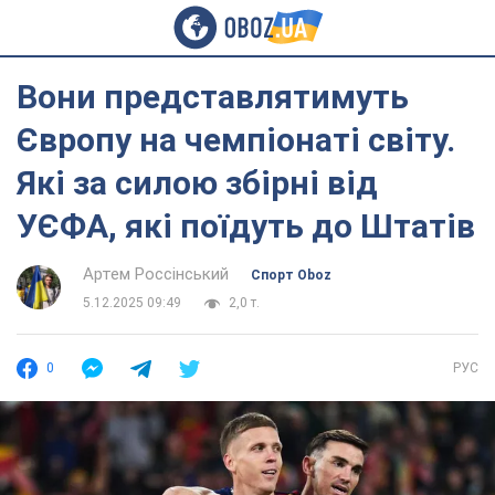
Вони представлятимуть
Європу на чемпіонаті світу.
Які за силою збірні від
УЄФА, які поїдуть до Штатів
Артем Россінський
Спорт Oboz
5.12.2025 09:49
2,0 т.
0
РУС