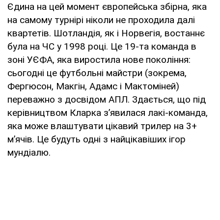
Єдина на цей момент європейська збірна, яка
на самому турнірі ніколи не проходила далі
квартетів. Шотландія, як і Норвегія, востаннє
була на ЧС у 1998 році. Це 19-та команда в
зоні УЄФА, яка виростила нове покоління:
сьогодні це футбольні майстри (зокрема,
Фергюсон, Макгін, Адамс і Мактоміней)
переважно з досвідом АПЛ. Здається, що під
керівництвом Кларка з’явилася лакі-команда,
яка може влаштувати цікавий трилер на 3+
м’ячів. Це будуть одні з найцікавіших ігор
мундіалю.