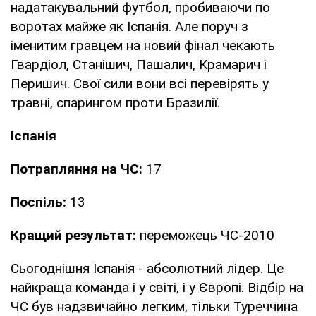
надатакувальний футбол, пробиваючи по
воротах майже як Іспанія. Але поруч з
іменитим гравцем на новий фінал чекають
Гвардіол, Станішич, Пашалич, Крамарич і
Перишич. Свої сили вони всі перевірять у
травні, спарингом проти Бразилії.
Іспанія
Потрапляння на ЧС:
17
Поспіль:
13
Кращий результат:
переможець ЧС-2010
Сьогоднішня Іспанія - абсолютний лідер. Це
найкраща команда і у світі, і у Європі. Відбір на
ЧС був надзвичайно легким, тільки Туреччина