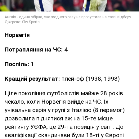
Норвегія
Потрапляння на ЧС:
4
Поспіль:
1
Кращий результат:
плей-оф (1938, 1998)
Ціле покоління футболістів майже 28 років
чекало, коли Норвегія вийде на ЧС. Їх
унікальна серія у групі з Італією (8 перемог)
дозволила піднятися аж на 15-те місце
рейтингу УЄФА, це 29-та позиція у світі. До
кваліфікації скандинави були 18-ті у Європі і