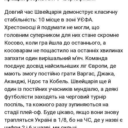
Довгий час Швейцарія демонструє класичну
стабільність: 10 місце в зоні УЄФА.
Хрестоносці й подумати не могли, що
головним суперником для них стане скромне
Косово, коли гра йшла до останнього, а
косоварам не пощастило на останніх хвилинах
запхати один вирішальний м’яч. Команда
поєднує досвід найсильніших ліг Європи, де
мають змогу постійно грати Варгас, Джака,
Аканджі, Ндоє та Кобель. Швейцарія ще й
один із постійних учасників мундіалю, а деякі
футболісти заходять на черговий турнір
поспіль, та кожного разу зупиняються на
стадії плей-оф. Буде цікаво, якщо вони знову
трапляться Україні в 1/8, бо на ЧС, де у назві є
цифри 2 і 6 у назві, ми сильні.