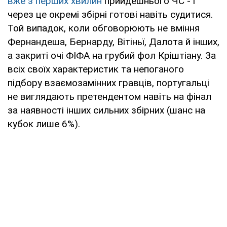
вже з перших хвилин
прийдешнього ЧС - і
через це окремі збірні готові навіть судитися.
Той випадок, коли обговорюють не вміння
Фернандеша, Бернарду, Вітіньї, Далота й інших,
а закриті очі ФІФА на грубий фол Кріштіану. За
всіх своїх характеристик та непоганого
підбору взаємозамінних гравців, португальці
не виглядають претендентом навіть на фінал
за наявності інших сильних збірних (шанс на
кубок лише 6%).