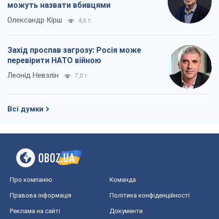
Про компанію
Команда
Правова інформація
Політика конфіденційності
Реклама на сайті
Документи
Редакційна політика
Журналісти OBOZ.UA на місці
подій
OBOZ.UA
Політика
Світ
Розслідування
Блоги
Суспільство
Регіони України