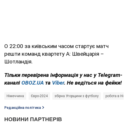
О 22:00 за київським часом стартує матч
решти команд квартету А: Швейцарія –
Шотландія.
Тільки
перевірена інформація у нас у Telegram-
каналі
OBOZ.UA
та
Viber
. Не ведіться на фейки!
Німеччина
Євро-2024
збірна Угорщини з футболу
робота в Німе
Редакційна політика