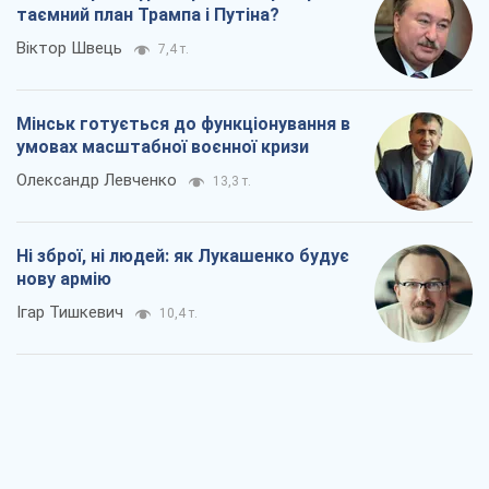
Ігар Тишкевич
10,4 т.
Коли закінчиться війна?
Юрій Хрістензен
5,0 т.