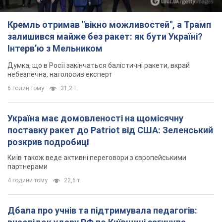
поставку ракет до Patriot від США: Зеленський
розкрив подробиці
Київ також веде активні переговори з європейськими
партнерами
4 години тому
22,6 т.
Дбала про учнів та підтримувала педагогів:
внаслідок удару РФ по Київщині загинула
директорка київського ліцею, її чоловік та онук
Вічна пам'ять жертвам російського терору
5 годин тому
16,0 т.