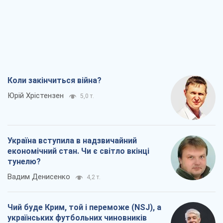
Україна вступила в надзвичайний
економічний стан. Чи є світло вкінці
тунелю?
Вадим Денисенко
4,2 т.
Чий буде Крим, той і переможе (NSJ), а
українських футбольних чиновників
можуть назвати вбивцями
Олександр Кірш
4,6 т.
Захід проспав загрозу: Росія може
перевірити НАТО війною
Леонід Невзлін
7,0 т.
Всі думки