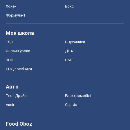
Авто
Тест Драйв
Електромобілі
Акції
Сервіс
Food Oboz
Рецепти
Напої
Дієти
Економіка
Ринки та компанії
Макроекономіка
MedOboz
Новини медицини
MAMACLUB