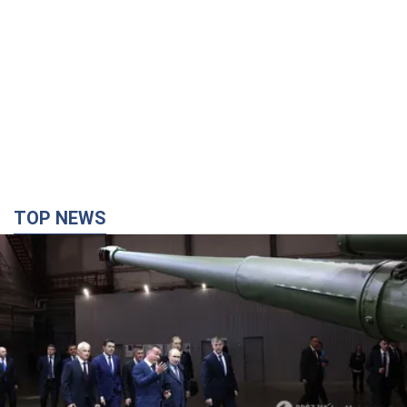
Кремль отримав "вікно можливостей", а Трамп
залишився майже без ракет: як бути Україні?
Інтерв’ю з Мельником
Думка, що в Росії закінчаться балістичні ракети, вкрай
небезпечна, наголосив експерт
6 годин тому
31,2 т.
Україна має домовленості на щомісячну