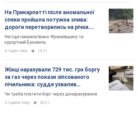
лічильника: суддя ухвалив
неочікуване рішення
Чи треба платити борг через донарахування
3 години тому
30,3 т.
TOP NEWS