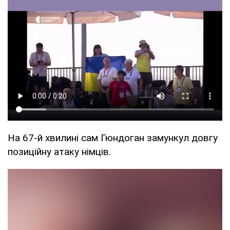
На 67-й хвилині сам Гюндоган замункул довгу
позиційну атаку німців.