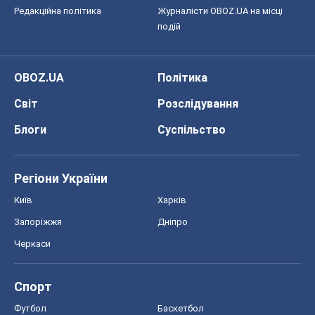
Київ
Харків
Запоріжжя
Дніпро
Черкаси
Спорт
Футбол
Баскетбол
Хокей
Бокс
Формула-1
Моя школа
ГДЗ
Підручники
Онлайн уроки
ДПА
ЗНО
НМТ
СНД посібники