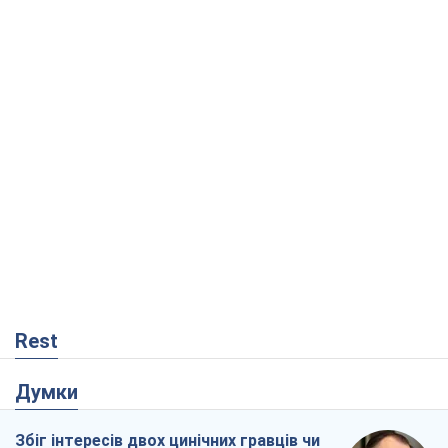
Rest
Думки
Збіг інтересів двох цинічних гравців чи
таємний план Трампа і Путіна?
Віктор Швець
7,4 т.
Мінськ готується до функціонування в
умовах масштабної воєнної кризи
Олександр Левченко
13,3 т.
Ні зброї, ні людей: як Лукашенко будує
нову армію