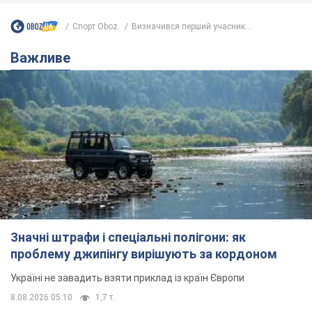
Значні штрафи і спеціальні полігони: як
проблему джипінгу вирішують за кордоном
Україні не завадить взяти приклад із країн Європи
8.08.2026 05:10
1,7 т.
На Прикарпатті після аномальної
спеки пройшла потужна злива:
дороги перетворились на річки.
Відео
Негода накрила Івано-Франківщину та
курортний Буковель
9 годин тому
19,3 т.
Жінці нарахували 729 тис. грн боргу
за газ через покази зіпсованого