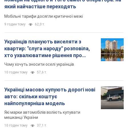
який найчастіше переходять
Мобільні тарифи досягли критичної межі
9 годин тому
62,0 т.
Українців планують виселяти з
квартир: "слуга народу" розповіла,
хто ухвалюватиме рішення про
знесення будинків
Чому хочуть зносити оселі українців
10 годин тому
57,6 т.
Українці масово купують дорогі нові
авто: скільки коштує
найпопулярніша модель
Які марки автомобілів воліють купувати
мешканці України
10 годин тому
37,1 т.