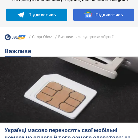
Підписатись
Підписатись
Спорт Oboz
Визначилися суперники збірної...
Важливе
Українці масово переносять свої мобільні
номери на одного й того самого оператора: на