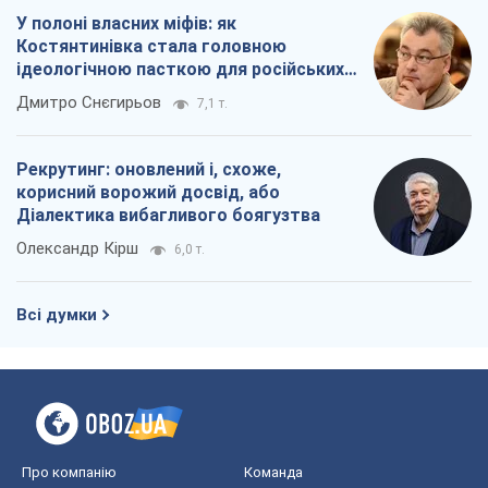
У полоні власних міфів: як
Костянтинівка стала головною
ідеологічною пасткою для російських
окупантів
Дмитро Снєгирьов
7,1 т.
Рекрутинг: оновлений і, схоже,
корисний ворожий досвід, або
Діалектика вибагливого боягузтва
Олександр Кірш
6,0 т.
Всі думки
Про компанію
Команда