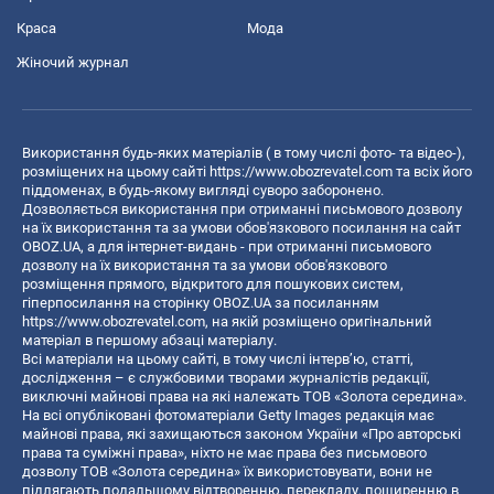
Краса
Мода
Жіночий журнал
Використання будь-яких матеріалів ( в тому числі фото- та відео-),
розміщених на цьому сайті
https://www.obozrevatel.com
та всіх його
піддоменах, в будь-якому вигляді суворо заборонено.
Дозволяється використання при отриманні письмового дозволу
на їх використання та за умови обов'язкового посилання на сайт
OBOZ.UA, а для інтернет-видань - при отриманні письмового
дозволу на їх використання та за умови обов'язкового
розміщення прямого, відкритого для пошукових систем,
гіперпосилання на сторінку OBOZ.UA за посиланням
https://www.obozrevatel.com
, на якій розміщено оригінальний
матеріал в першому абзаці матеріалу.
Всі матеріали на цьому сайті, в тому числі інтерв’ю, статті,
дослідження – є службовими творами журналістів редакції,
виключні майнові права на які належать ТОВ «Золота середина».
На всі опубліковані фотоматеріали Getty Images редакція має
майнові права, які захищаються законом України «Про авторські
права та суміжні права», ніхто не має права без письмового
дозволу ТОВ «Золота середина» їх використовувати, вони не
підлягають подальшому відтворенню, перекладу, поширенню в