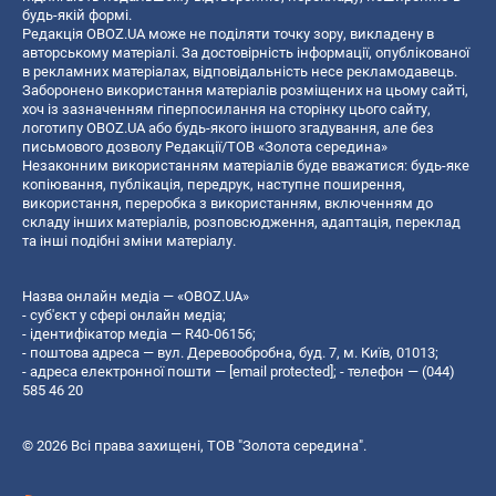
будь-якій формі.
Редакція OBOZ.UA може не поділяти точку зору, викладену в
авторському матеріалі. За достовірність інформації, опублікованої
в рекламних матеріалах, відповідальність несе рекламодавець.
Заборонено використання матеріалів розміщених на цьому сайті,
хоч із зазначенням гіперпосилання на сторінку цього сайту,
логотипу OBOZ.UA або будь-якого іншого згадування, але без
письмового дозволу Редакції/ТОВ «Золота середина»
Незаконним використанням матеріалів буде вважатися: будь-яке
копiювання, публiкацiя, передрук, наступне поширення,
використання, переробка з використанням, включенням до
складу інших матеріалів, розповсюдження, адаптація, переклад
та інші подібні зміни матеріалу.
Назва онлайн медіа — «OBOZ.UA»
- суб'єкт у сфері онлайн медіа;
- ідентифікатор медіа — R40-06156;
- поштова адреса — вул. Деревообробна, буд. 7, м. Київ, 01013;
- адреса електронної пошти —
[email protected]
; - телефон — (044)
585 46 20
© 2026 Всі права захищені, ТОВ "Золота середина".