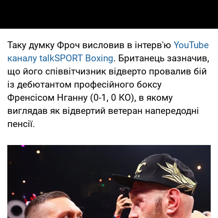
Таку думку Фроч висловив в інтерв'ю
YouTube
каналу talkSPORT Boxing
. Британець зазначив,
що його співвітчизник відверто провалив бій
із дебютантом професійного боксу
Френсісом Нганну (0-1, 0 КО), в якому
виглядав як відвертий ветеран напередодні
пенсії.