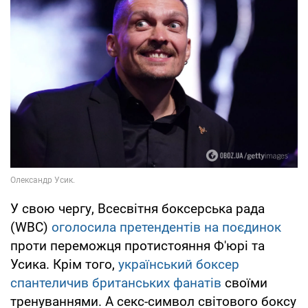
У свою чергу, Всесвітня боксерська рада
(WBC)
оголосила претендентів на поєдинок
проти переможця протистояння Ф'юрі та
Усика. Крім того,
український боксер
спантеличив британських фанатів
своїми
тренуваннями. А секс-символ світового боксу