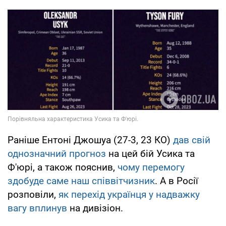
Раніше Ентоні Джошуа (27-3, 23 КО)
дав свій
однозначний прогноз
на цей бій Усика та
Ф'юрі, а також пояснив,
чому перемогу
здобуде саме наш співвітчизник
. А в Росії
розповіли,
як перехід українця у надважку
вагу вплинув
на дивізіон.