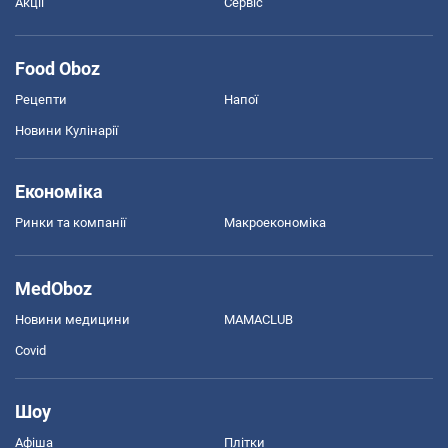
Акції
Сервіс
Food Oboz
Рецепти
Напої
Новини Кулінарії
Економіка
Ринки та компанії
Макроекономіка
MedOboz
Новини медицини
MAMACLUB
Covid
Шоу
Афіша
Плітки