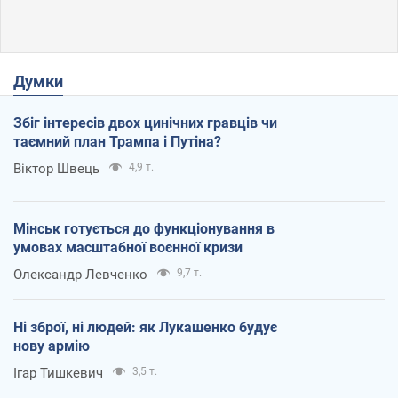
Думки
Збіг інтересів двох цинічних гравців чи
таємний план Трампа і Путіна?
Віктор Швець
4,9 т.
Мінськ готується до функціонування в
умовах масштабної воєнної кризи
Олександр Левченко
9,7 т.
Ні зброї, ні людей: як Лукашенко будує
нову армію
Ігар Тишкевич
3,5 т.