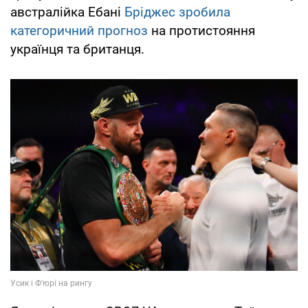
австралійка Ебані
Бріджес зробила
категоричний прогноз
на протистояння
українця та британця.