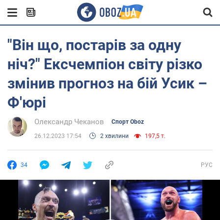
"Він що, постарів за одну
ніч?" Ексчемпіон світу різко
змінив прогноз на бій Усик –
Ф'юрі
Олександр Чеканов
Спорт Oboz
26.12.2023 17:54
2 хвилини
197,5 т.
34
РУС