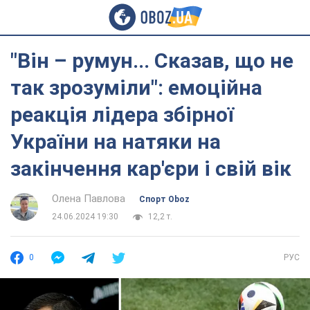
"Він – румун... Сказав, що не
так зрозуміли": емоційна
реакція лідера збірної
України на натяки на
закінчення кар'єри і свій вік
Олена Павлова
Спорт Oboz
24.06.2024 19:30
12,2 т.
0
РУС