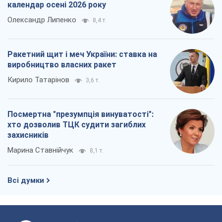
Всі думки
Про компанію
Команда
Правова інформація
Політика конфіденційності
Реклама на сайті
Документи
Редакційна політика
Журналісти OBOZ.UA на місці
подій
OBOZ.UA
Політика
Світ
Розслідування
Блоги
Суспільство