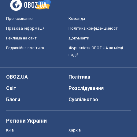
Регіони України
Київ
Харків
Запоріжжя
Дніпро
Черкаси
Спорт
Футбол
Баскетбол
Хокей
Бокс
Формула-1
Моя школа
ГДЗ
Підручники
Онлайн уроки
ДПА