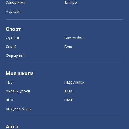
ЗНО
НМТ
СНД посібники
Авто
Тест Драйв
Електромобілі
Акції
Сервіс
Food Oboz
Рецепти
Напої
Дієти
Економіка
Ринки та компанії
Макроекономіка
MedOboz