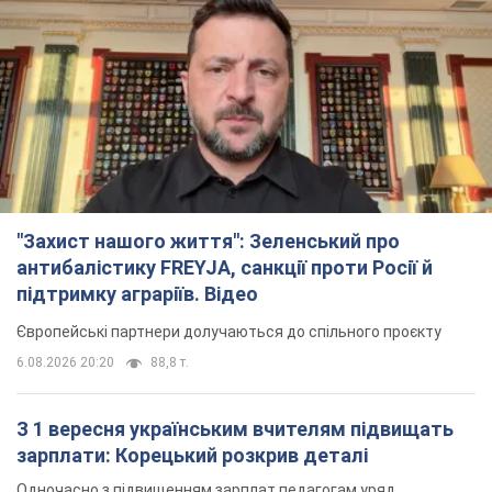
З 1 вересня українським вчителям підвищать
зарплати: Корецький розкрив деталі
Одночасно з підвищенням зарплат педагогам уряд
анонсував збільшення студентських стипендій
8 часов назад
7,0 т.
"Нам теж вони потрібні": Трамп відповів на
прохання Зеленського щодо передачі Україні
ракет для Patriot
Американські запаси окремих боєприпасів обмежені
7 часов назад
2,5 т.