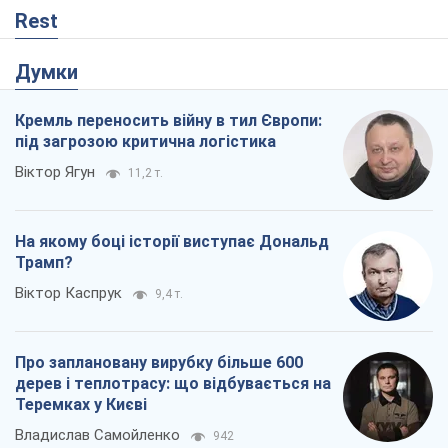
Про заплановану вирубку більше 600
дерев і теплотрасу: що відбувається на
Теремках у Києві
Владислав Самойленко
942
Як атаки Сил оборони України
скоротили експорт російських