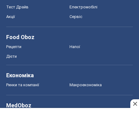
Новини медицини
MAMACLUB
Шоу
Афіша
Плітки
Краса
Мода
Жіночий журнал