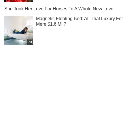
Ми в Telegram! Підписуйся! Читай тільки найкраще!
Підписатись
Підписатись
Спорт Oboz
"Він – румун......
Важливе