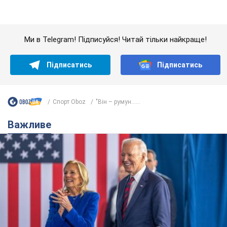
Дружина тяжкохворого Джо Байдена назвала
перший симптом, який сигналізував про його
"агресивний" рак
Спершу лікарі не надали цьому належної уваги
6.08.2026 12:46
18,0 т.
Відпустка Лесі Нікітюк у Карпатах
обернулася скандалом: чому ведучу
несправедливо захейтили
Знаменитість вийшла на пряму комунікацію в
мережі та розставила всі крапки над "і"