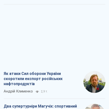
нафтопродуктів
Андрій Клименко
2,9 т.
Два супертурніри Магучіх: спортивний
календар осені 2026 року
Олександр Липенко
8,4 т.
Ракетний щит і меч України: ставка на
виробництво власних ракет
Кирило Татарінов
3,6 т.
Посмертна "презумпція винуватості":
хто дозволив ТЦК судити загиблих
захисників
Марина Ставнійчук
8,1 т.