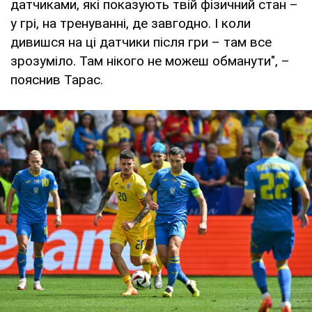
датчиками, які показують твій фізичний стан –
у грі, на тренуванні, де завгодно. І коли
дивишся на ці датчики після гри – там все
зрозуміло. Там нікого не можеш обманути", –
пояснив Тарас.