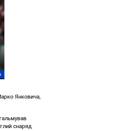
Марко Янковича,
игальмував
углий снаряд