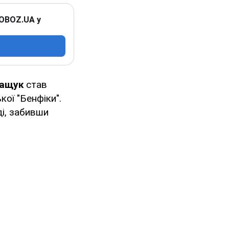
 OBOZ.UA у
Кащук
став
кої "Бенфіки".
і, забивши