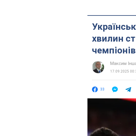
Українськ
хвилин ст
чемпіонів
Максим Інш
17.09.2025 00:
33