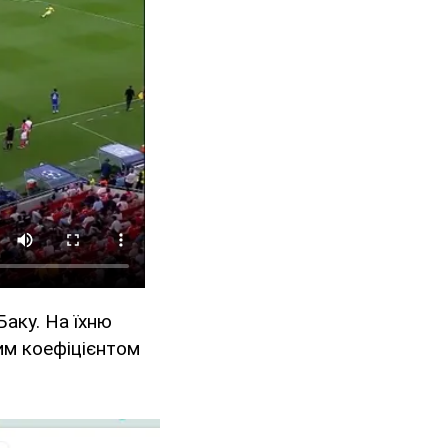
Баку. На їхню
им коефіцієнтом