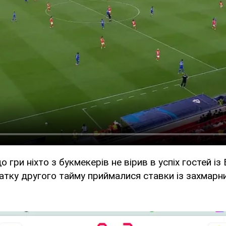
 гри ніхто з букмекерів не вірив в успіх гостей із 
атку другого тайму приймалися ставки із захмарн