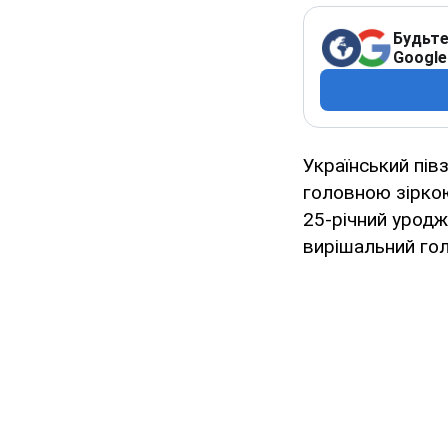
Будьте
Google
Український пів
головною зіркою
25-річний урод
вирішальний гол 