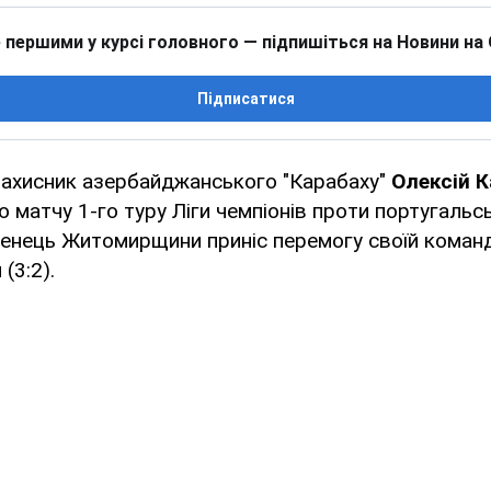
 першими у курсі головного — підпишіться на Новини на
Підписатися
захисник азербайджанського "Карабаху"
Олексій 
 матчу 1-го туру Ліги чемпіонів проти португальсь
женець Житомирщини приніс перемогу своїй команд
(3:2).