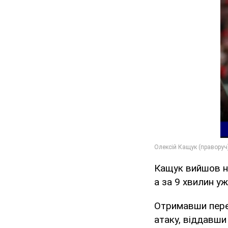
Кащук вийшов на
а за 9 хвилин у
Отримавши перед
атаку, віддавши