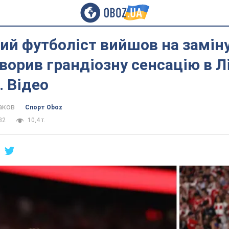
ий футболіст вийшов на заміну 
ворив грандіозну сенсацію в Лі
. Відео
аков
Спорт Oboz
32
10,4 т.