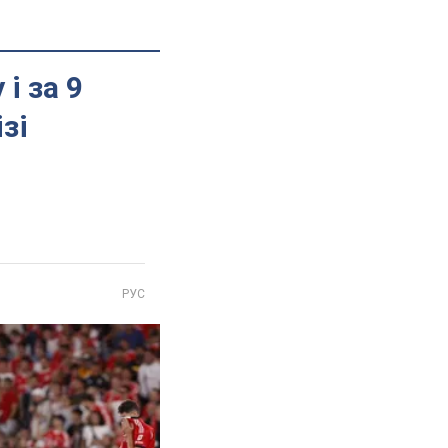
і за 9
зі
РУС