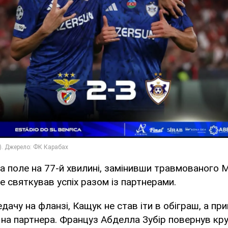
 поле на 77-й хвилині, замінивши травмованого 
же святкував успіх разом із партнерами.
ачу на фланзі, Кащук не став іти в обіграш, а пр
 на партнера. Француз Абделла Зубір повернув кр