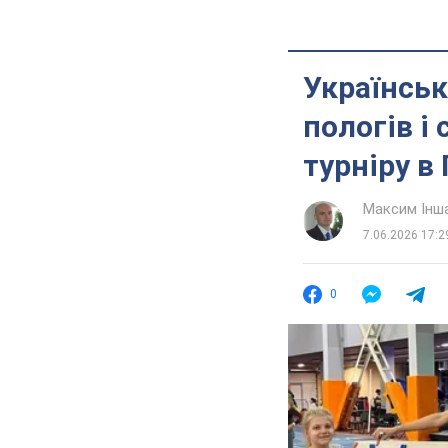
Українськ
пологів і
турніру в
Максим Інш
7.06.2026 17:2
0