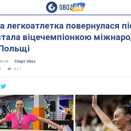
а легкоатлетка повернулася пі
 стала віцечемпіонкою міжнар
 Польщі
аков
Спорт Oboz
9
4,3 т.