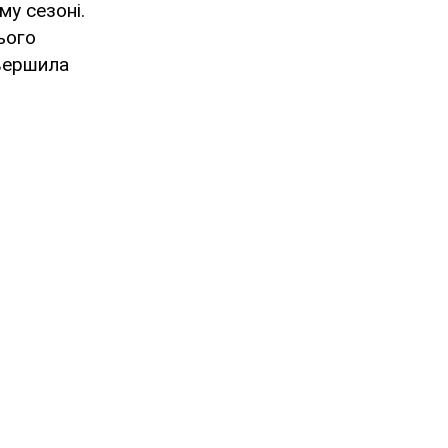
му сезоні.
ього
авершила