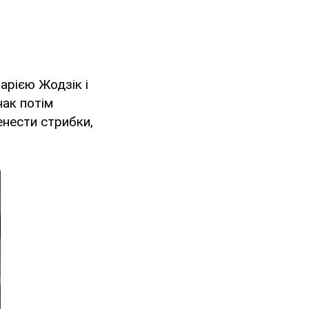
арією Жодзік і
нак потім
енести стрибки,