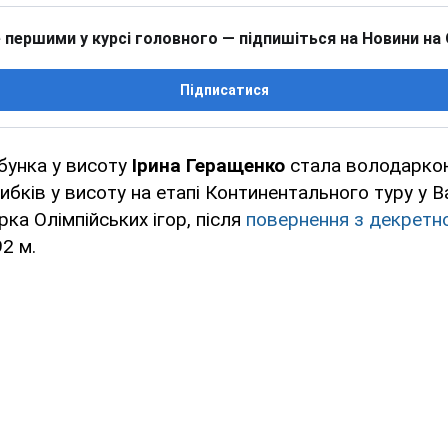
 першими у курсі головного — підпишіться на Новини на
Підписатися
бунка у висоту
Ірина Геращенко
стала володаркою
рибків у висоту на етапі Континентального туру у В
ка Олімпійських ігор, після
повернення з декретно
2 м.