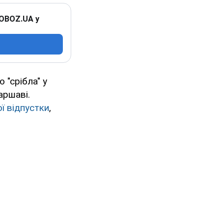
 OBOZ.UA у
 "срібла" у
аршаві.
ї відпустки
,