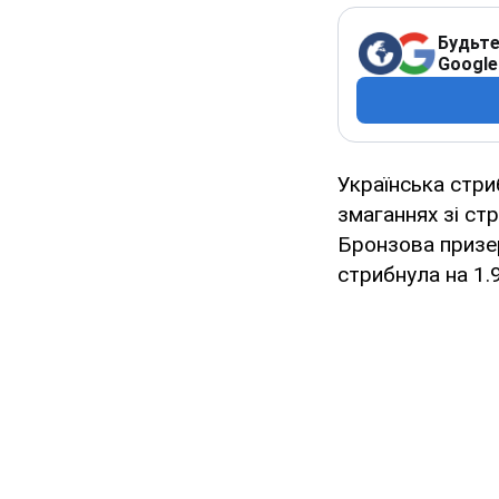
Будьте
Google
Українська стри
змаганнях зі ст
Бронзова призер
стрибнула на 1.9