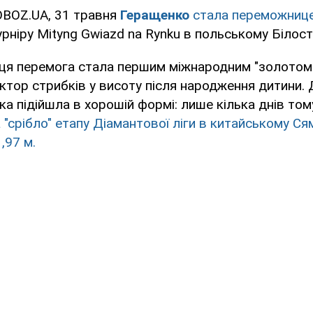
OBOZ.UA, 31 травня
Геращенко
стала переможниц
рніру Mityng Gwiazd na Rynku в польському Білост
ця перемога стала першим міжнародним "золотом"
ктор стрибків у висоту після народження дитини. 
ка підійшла в хорошій формі: лише кілька днів том
"срібло" етапу Діамантової ліги в китайському Сям
,97 м.