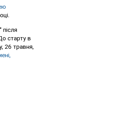
ею
оці.
 після
До старту в
у, 26 травня,
ені,