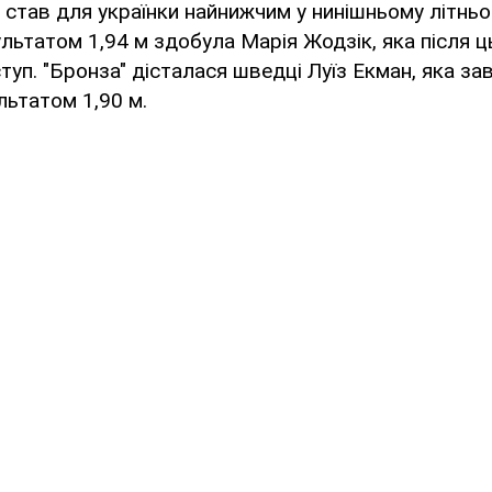
 став для українки найнижчим у нинішньому літньо
льтатом 1,94 м здобула Марія Жодзік, яка після ц
уп. "Бронза" дісталася шведці Луїз Екман, яка з
льтатом 1,90 м.