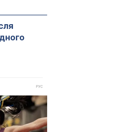
сля
одного
РУС