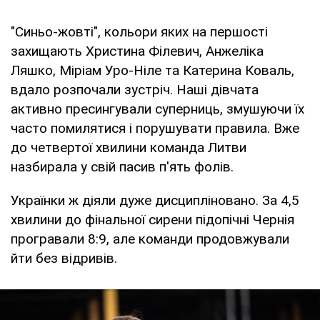
"Синьо-жовті", кольори яких на першості
захищають Христина Філевич, Анжеліка
Ляшко, Міріам Уро-Ніле та Катерина Коваль,
вдало розпочали зустріч. Наші дівчата
активно пресингували суперниць, змушуючи їх
часто помилятися і порушувати правила. Вже
до четвертої хвилини команда Литви
назбирала у свій пасив п'ять фолів.
Українки ж діяли дуже дисципліновано. За 4,5
хвилини до фінальної сирени підопічні Чернія
програвали 8:9, але команди продовжували
йти без відривів.