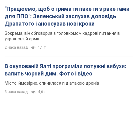
"Працюємо, щоб отримати пакети з ракетами
для ППО": Зеленський заслухав доповідь
Драпатого і анонсував нові кроки
Зокрема, він обговорив з головкомом кадрові питання в
українській армії
2 часа назад
1,1 т.
В окупованій Ялті прогриміли потужні вибухи:
валить чорний дим. Фото і відео
Місто, ймовірно, опинилося під атакою дронів
3 часа назад
4,6 т.