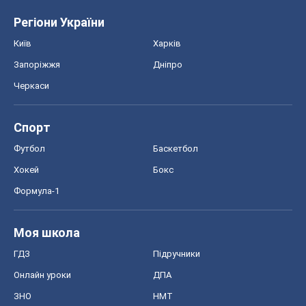
Регіони України
Київ
Харків
Запоріжжя
Дніпро
Черкаси
Спорт
Футбол
Баскетбол
Хокей
Бокс
Формула-1
Моя школа
ГДЗ
Підручники
Онлайн уроки
ДПА
ЗНО
НМТ