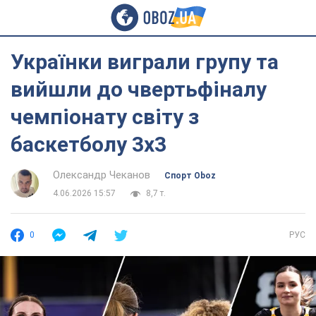
Українки виграли групу та
вийшли до чвертьфіналу
чемпіонату світу з
баскетболу 3х3
Олександр Чеканов
Спорт Oboz
4.06.2026 15:57
8,7 т.
0
РУС