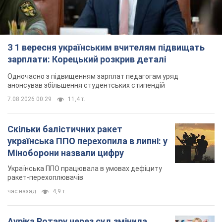
З 1 вересня українським вчителям підвищать
зарплати: Корецький розкрив деталі
Одночасно з підвищенням зарплат педагогам уряд
анонсував збільшення студентських стипендій
7.08.2026 00:29
11,4 т.
Скільки балістичних ракет
українська ППО перехопила в липні: у
Міноборони назвали цифру
Українська ППО працювала в умовах дефіциту
ракет-перехоплювачів
час назад
4,9 т.
Ауріка Ротару через суд змінила