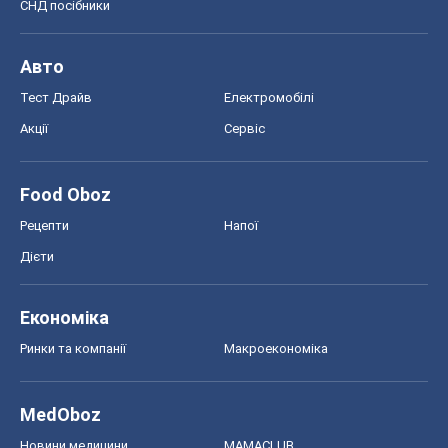
СНД посібники
Авто
Тест Драйв
Електромобілі
Акції
Сервіс
Food Oboz
Рецепти
Напої
Дієти
Економіка
Ринки та компанії
Макроекономіка
MedOboz
Новини медицини
MAMACLUB