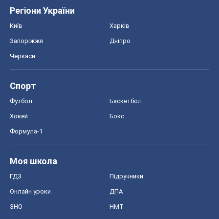
Регіони України
Київ
Харків
Запоріжжя
Дніпро
Черкаси
Спорт
Футбол
Баскетбол
Хокей
Бокс
Формула-1
Моя школа
ГДЗ
Підручники
Онлайн уроки
ДПА
ЗНО
НМТ