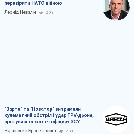
перевірити НАТО війною
Леонід Невзлін
2,0 т.
"Варта" та "Новатор" витримали
кулеметний обстріл і удар FPV-дрона,
врятувавши життя офіцеру ЗСУ
Українська Бронетехніка
2,3 т.