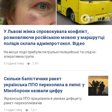
У Львові жінка спровокувала конфлікт,
розмовляючи російською мовою у маршрутці:
поліція склала адмінпротокол. Відео
На місце події прибули патрульні поліцейські та слідчо-
оперативна група
3 години тому
7,4 т.
Скільки балістичних ракет
українська ППО перехопила в липні: у
Міноборони назвали цифру
Українська ППО працювала в умовах дефіциту
ракет-перехоплювачів
7 годин тому
7,6 т.