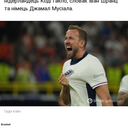
нідерландець Коді Гакпо, словак Іван Шранц
та німець Джамал Мусіала.