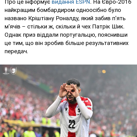
Про це інформує
видання ESPN
. На Євро-2016
найкращим бомбардиром одноосібно було
названо Кріштіану Роналду, який забив п'ять
м'ячів – стільки ж, скільки й чех Патрік Шик.
Однак приз віддали португальцю, пояснивши
це тим, що він зробив більше результативних
передач.