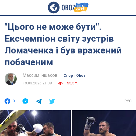
"Цього не може бути".
Ексчемпіон світу зустрів
Ломаченка і був вражений
побаченим
Максим Іншаков
Спорт Oboz
19.03.2025 21:09
155,5 т.
0
РУС