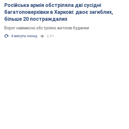
Російська армія обстріляла дві сусідні
багатоповерхівки в Харкові: двоє загиблих,
більше 20 постраждалих
Ворог навмисно обстрілює житлові будинки
4 минуты назад
2,4 т.