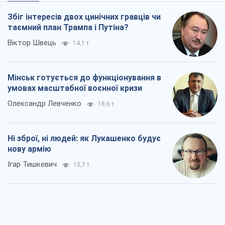
Збіг інтересів двох цинічних гравців чи
таємний план Трампа і Путіна?
Віктор Швець
14,1 т.
Мінськ готується до функціонування в
умовах масштабної воєнної кризи
Олександр Левченко
18,6 т.
Ні зброї, ні людей: як Лукашенко будує
нову армію
Ігар Тишкевич
15,7 т.