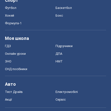
Спорт
Футбол
Баскетбол
Хокей
Бокс
Формула-1
Моя школа
ГДЗ
Підручники
Онлайн уроки
ДПА
ЗНО
НМТ
СНД посібники
Авто
Тест Драйв
Електромобілі
Акції
Сервіс