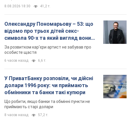
8.08.2026 18:30
41,2 т.
Олександру Пономарьову – 53: що
відомо про трьох дітей секс-
символа 90-х та який вигляд вони
мають
За розвитком кар'єри артист не забував про
особисте щастя
6 часов назад
6,6 т.
У ПриватБанку розповіли, чи дійсні
долари 1996 року: чи приймають
обмінники та банки такі купюри
Що робити, якщо банки та обмінні пункти не
приймають старі долари
8 часов назад
57,2 т.