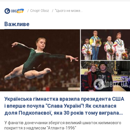
Спорт Oboz
"Цього не може...
Важливе
Українська гімнастка вразила президента США
і вперше почула "Слава Україні"! Як склалася
доля Подкопаєвої, яка 30 років тому виграла
"золото" Олімпіади
У фанатів донеччанки зберігся великий шматок килимового
покриття з надписом "Атланта-1996"