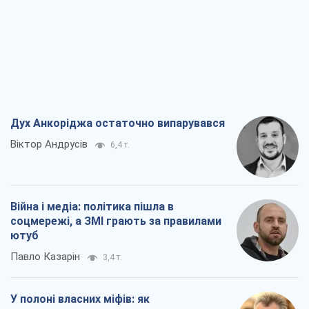
Війна і медіа: політика пішла в
соцмережі, а ЗМІ грають за правилами
ютуб
Павло Казарін
3,4 т.
У полоні власних міфів: як
Костянтинівка стала головною
ідеологічною пасткою для російських
окупантів
Дмитро Снєгирьов
7,0 т.
Рекрутинг: оновлений і, схоже,
корисний ворожий досвід, або
Діалектика вибагливого боягузтва
Олександр Кірш
5,9 т.
Всі думки