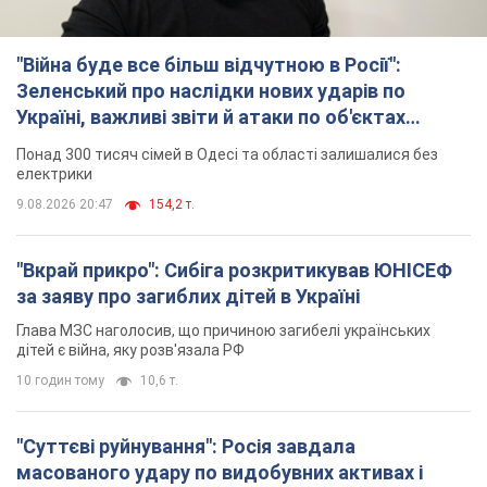
Глава МЗС наголосив, що причиною загибелі українських
дітей є війна, яку розв'язала РФ
10 годин тому
10,6 т.
"Суттєві руйнування": Росія завдала
масованого удару по видобувних активах і
буровому майданчику "Укрнафти"
Проти видобувної інфраструктури ворог застосував десятки
БПЛА
11 годин тому
9,0 т.