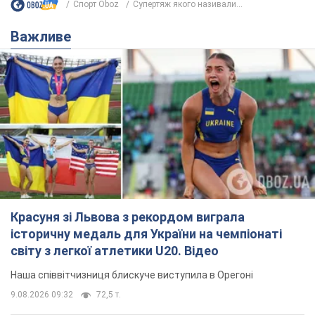
Красуня зі Львова з рекордом виграла
історичну медаль для України на чемпіонаті
світу з легкої атлетики U20. Відео
Наша співвітчизниця блискуче виступила в Орегоні
9.08.2026 09:32
72,5 т.
Брітні Спірс зізналася в уколах краси
і показала наслідки невдалої
косметології: ходила так майже
місяць
Помітний наслідок процедури зберігався
близько чотирьох тижнів
9.08.2026 13:19
3,8 т.
У 16–17 років могла цілий день не
їсти: українська модель Христина
Пономар розповіла про страшний бік