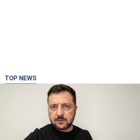
"Війна буде все більш відчутною в Росії":
Зеленський про наслідки нових ударів по
Україні, важливі звіти й атаки по об'єктах
ворога. Відео
Понад 300 тисяч сімей в Одесі та області залишалися без
електрики
9.08.2026 20:47
154,2 т.
"Вкрай прикро": Сибіга розкритикував ЮНІСЕФ
за заяву про загиблих дітей в Україні