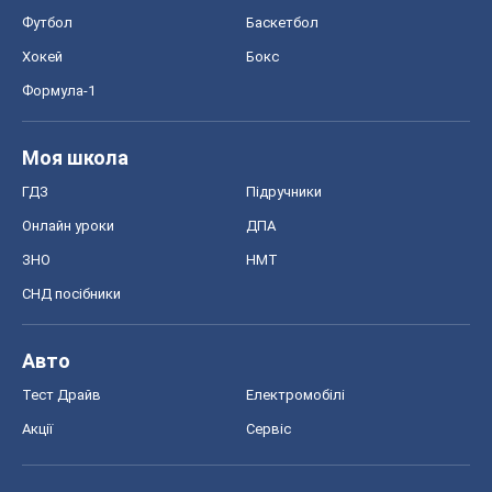
Авто
Тест Драйв
Електромобілі
Акції
Сервіс
Food Oboz
Рецепти
Напої
Дієти
Економіка
Ринки та компанії
Макроекономіка
MedOboz
Новини медицини
MAMACLUB