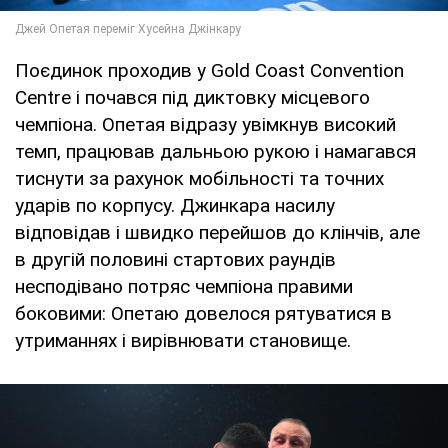
Поєдинок проходив у Gold Coast Convention
Centre і почався під диктовку місцевого
чемпіона. Опетая відразу увімкнув високий
темп, працював дальньою рукою і намагався
тиснути за рахунок мобільності та точних
ударів по корпусу. Джинкара насилу
відповідав і швидко перейшов до клінчів, але
в другій половині стартових раундів
несподівано потряс чемпіона правими
боковими: Опетаю довелося рятуватися в
утриманнях і вирівнювати становище.