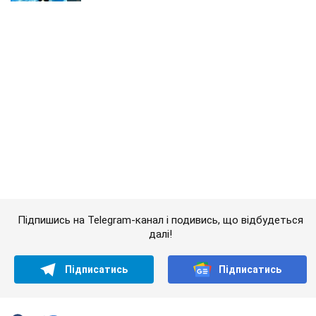
Підпишись на Telegram-канал і подивись, що відбудеться
далі!
Підписатись
Підписатись
Спорт Oboz
Супертяж якого називали...
Важливе