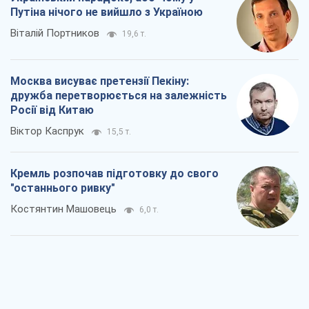
Костянтин Машовець
6,0 т.
Дух Анкоріджа остаточно випарувався
Віктор Андрусів
6,4 т.