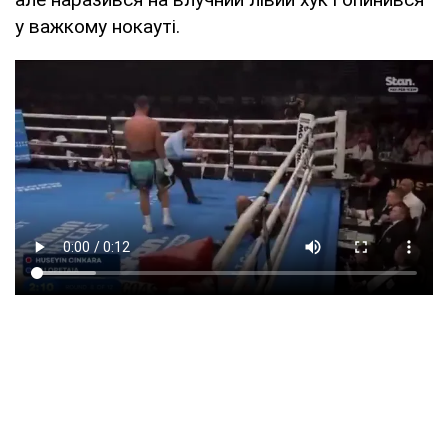
у важкому нокауті.