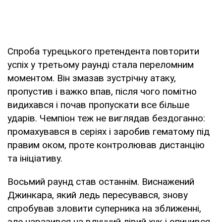
Спроба турецького претендента повторити
успіх у третьому раунді стала переломним
моментом. Він змазав зустрічну атаку,
пропустив і важко впав, після чого помітно
видихався і почав пропускати все більше
ударів. Чемпіон теж не виглядав бездоганно:
промахувався в серіях і заробив гематому під
правим оком, проте контролював дистанцію
та ініціативу.
Восьмий раунд став останнім. Виснажений
Джинкара, який ледь пересувався, знову
спробував зловити суперника на зближенні,
але наразився на влучний лівий хук і опинився