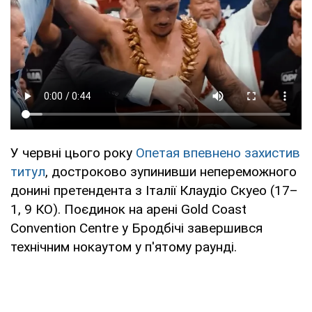
У червні цього року
Опетая впевнено захистив
титул
, достроково зупинивши непереможного
донині претендента з Італії Клаудіо Скуео (17–
1, 9 КО). Поєдинок на арені Gold Coast
Convention Centre у Бродбічі завершився
технічним нокаутом у п'ятому раунді.