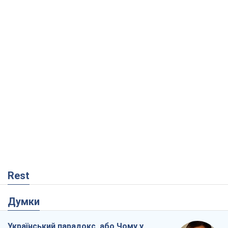
Rest
Думки
Український парадокс, або Чому у
Путіна нічого не вийшло з Україною
Віталій Портников
19,6 т.
Москва висуває претензії Пекіну:
дружба перетворюється на залежність
Росії від Китаю
Віктор Каспрук
15,5 т.
Кремль розпочав підготовку до свого
"останнього ривку"