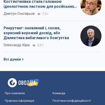
Про компанію
Команда
Правова інформація
Політика конфіденційності
Реклама на сайті
Документи
Редакційна політика
Журналісти OBOZ.UA на місці
подій
OBOZ.UA
Політика
Світ
Розслідування
Блоги
Суспільство