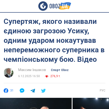
Супертяж, якого називали
єдиною загрозою Усику,
одним ударом нокаутував
непереможного суперника в
чемпіонському бою. Відео
Максим Іншаков
Спорт Oboz
6.12.2025 16:50
276,9 т.
31
РУС