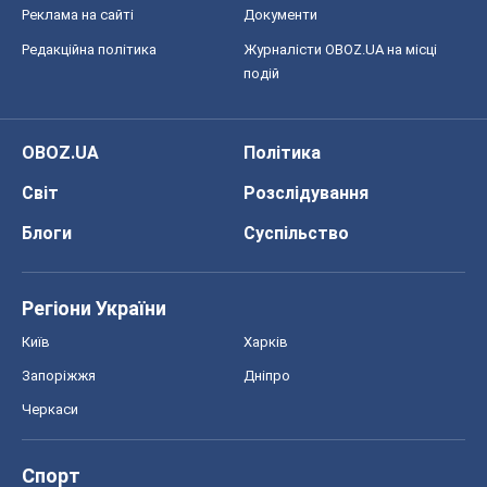
Регіони України
Київ
Харків
Запоріжжя
Дніпро
Черкаси
Спорт
Футбол
Баскетбол
Хокей
Бокс
Формула-1
Моя школа
ГДЗ
Підручники
Онлайн уроки
ДПА
ЗНО
НМТ
СНД посібники