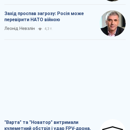
Захід проспав загрозу: Росія може
перевірити НАТО війною
Леонід Невзлін
4,3 т.
"Варта" та "Новатор" витримали
кулеметний обстріл і удар FPV-дрона,