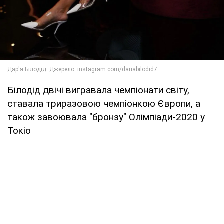
Білодід двічі вигравала чемпіонати світу,
ставала триразовою чемпіонкою Європи, а
також завоювала "бронзу" Олімпіади-2020 у
Токіо