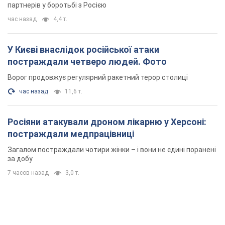
партнерів у боротьбі з Росією
час назад
4,4 т.
У Києві внаслідок російської атаки
постраждали четверо людей. Фото
Ворог продовжує регулярний ракетний терор столиці
час назад
11,6 т.
Росіяни атакували дроном лікарню у Херсоні:
постраждали медпрацівниці
Загалом постраждали чотири жінки – і вони не єдині поранені
за добу
7 часов назад
3,0 т.