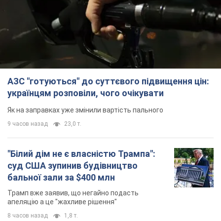
АЗС "готуються" до суттєвого підвищення цін:
українцям розповіли, чого очікувати
Як на заправках уже змінили вартість пального
9 часов назад
23,0 т.
"Білий дім не є власністю Трампа":
суд США зупинив будівництво
бальної зали за $400 млн
Трамп вже заявив, що негайно подасть
апеляцію а це "жахливе рішення"
8 часов назад
1,8 т.