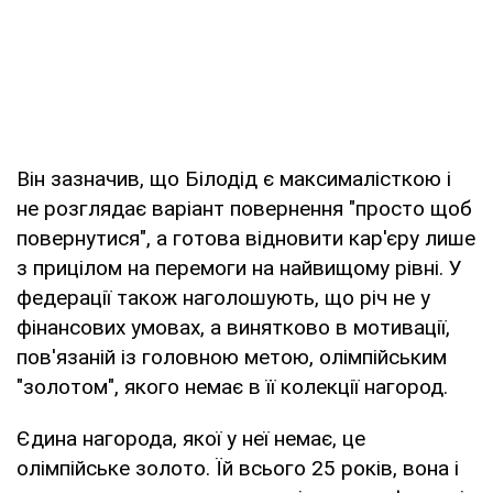
Він зазначив, що Білодід є максималісткою і
не розглядає варіант повернення "просто щоб
повернутися", а готова відновити кар'єру лише
з прицілом на перемоги на найвищому рівні. У
федерації також наголошують, що річ не у
фінансових умовах, а винятково в мотивації,
пов'язаній із головною метою, олімпійським
"золотом", якого немає в її колекції нагород.
Єдина нагорода, якої у неї немає, це
олімпійське золото. Їй всього 25 років, вона і