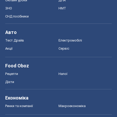
Онлайн уроки
ДПА
ЗНО
НМТ
СНД посібники
Авто
Тест Драйв
Електромобілі
Акції
Сервіс
Food Oboz
Рецепти
Напої
Дієти
Економіка
Ринки та компанії
Макроекономіка