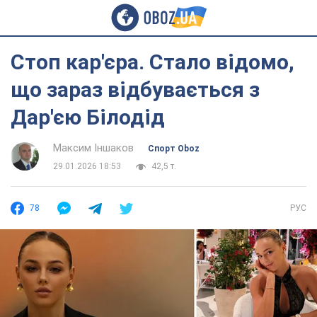
Стоп кар'єра. Стало відомо,
що зараз відбувається з
Дар'єю Білодід
Максим Іншаков
Спорт Oboz
29.01.2026 18:53
42,5 т.
78
РУС