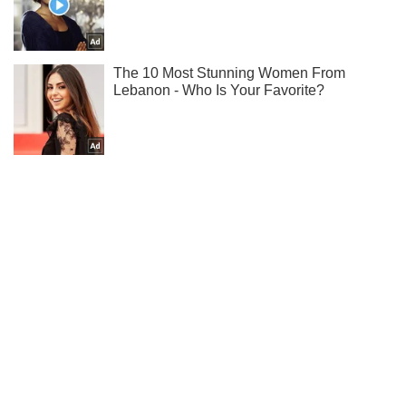
Не набридаємо! Тільки найважливіше - підписуйся на наш
Telegram-канал
Підписатись
Підписатись
Спорт Oboz
"Шахтар" у 16-й...
Важливе