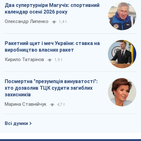
Марина Ставнійчук
4,7 т.
Всі думки
Про компанію
Команда
Правова інформація
Політика конфіденційності
Реклама на сайті
Документи
Редакційна політика
Журналісти OBOZ.UA на місці
подій
OBOZ.UA
Політика
Світ
Розслідування