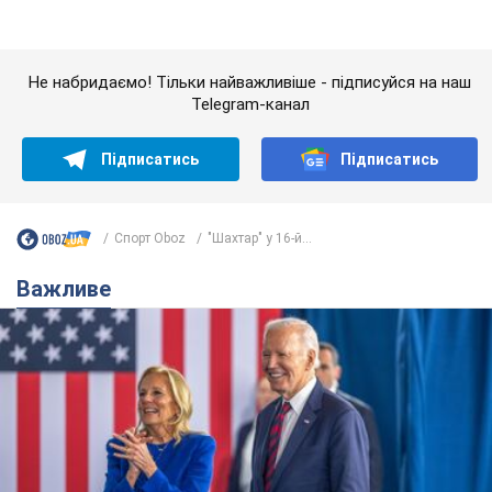
Дружина тяжкохворого Джо Байдена назвала
перший симптом, який сигналізував про його
"агресивний" рак
Спершу лікарі не надали цьому належної уваги
9 часов назад
12,6 т.
Її вбила Росія: померла 13-річна
дівчинка, поранена внаслідок
російської атаки на Сумщину. Фото