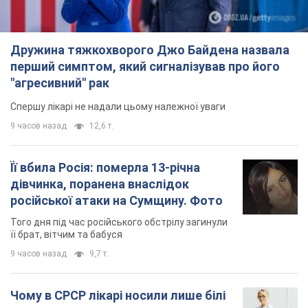
Того дня під час російського обстрілу загинули
її брат, вітчим та бабуся
9 часов назад
9,7 т.
Чому в СРСР лікарі носили лише білі
халати
У цьому був як практичний, так і символічний
сенс
9 часов назад
4,4 т.