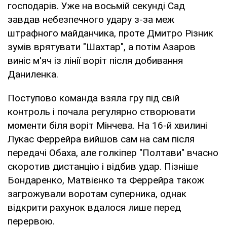
господарів. Уже на восьмій секунді Сад
завдав небезпечного удару з-за меж
штрафного майданчика, проте Дмитро Різник
зумів врятувати "Шахтар", а потім Азаров
виніс м'яч із лінії воріт після добивання
Даниленка.
Поступово команда взяла гру під свій
контроль і почала регулярно створювати
моменти біля воріт Мінчева. На 16-й хвилині
Лукас Феррейра вийшов сам на сам після
передачі Обаха, але голкіпер "Полтави" вчасно
скоротив дистанцію і відбив удар. Пізніше
Бондаренко, Матвієнко та Феррейра також
загрожували воротам суперника, однак
відкрити рахунок вдалося лише перед
перервою.