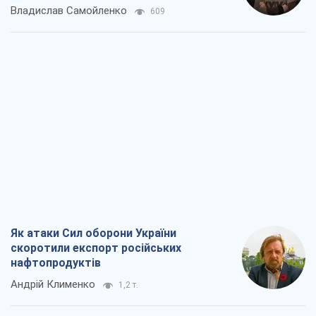
Як атаки Сил оборони України
скоротили експорт російських
нафтопродуктів
Андрій Клименко
1,2 т.
Два супертурніри Магучіх: спортивний
календар осені 2026 року
Олександр Липенко
1,4 т.
Ракетний щит і меч України: ставка на
виробництво власних ракет
Кирило Татарінов
1,9 т.
Посмертна "презумпція винуватості":
хто дозволив ТЦК судити загиблих
захисників