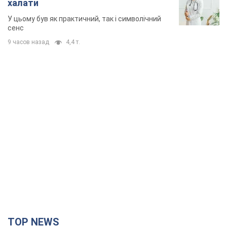
TOP NEWS
"Захист нашого життя": Зеленський про
антибалістику FREYJA, санкції проти Росії й
підтримку аграріїв. Відео