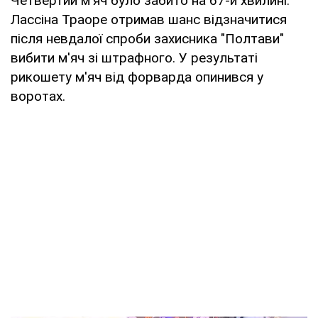
Четвертий м'яч було забито на 67-й хвилині.
Лассіна Траоре отримав шанс відзначитися
після невдалої спроби захисника "Полтави"
вибити м'яч зі штрафного. У результаті
рикошету м'яч від форварда опинився у
воротах.