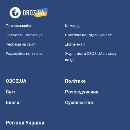
Блоги
Суспільство
Регіони України
Київ
Харків
Запоріжжя
Дніпро
Черкаси
Спорт
Футбол
Баскетбол
Хокей
Бокс
Формула-1
Моя школа
ГДЗ
Підручники