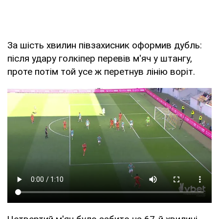
За шість хвилин півзахисник оформив дубль:
після удару голкіпер перевів м'яч у штангу,
проте потім той усе ж перетнув лінію воріт.