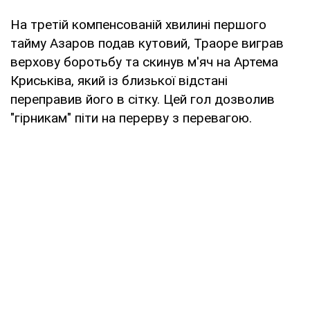
На третій компенсованій хвилині першого
тайму Азаров подав кутовий, Траоре виграв
верхову боротьбу та скинув м'яч на Артема
Криськіва, який із близької відстані
переправив його в сітку. Цей гол дозволив
"гірникам" піти на перерву з перевагою.