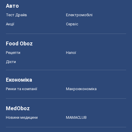
MedOboz
Новини медицини
MAMACLUB
Шоу
Афіша
Плітки
Краса
Мода
Жіночий журнал