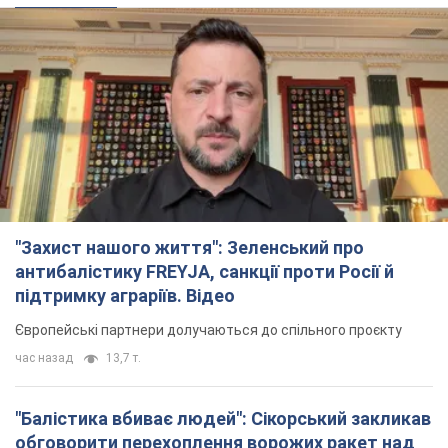
Європейські партнери долучаються до спільного проєкту
час назад
13,7 т.
"Балістика вбиває людей": Сікорський закликав
обговорити перехоплення ворожих ракет над
Україною
Глава МЗС Польщі закликав до збиття російських ракет над
Україною
2 часа назад
3,3 т.
Податкова передасть Міноборони дані про
чоловіків 18-60 років: для чого це потрібно
Це потрібно для перевірки військового обліку
3 часа назад
13,9 т.