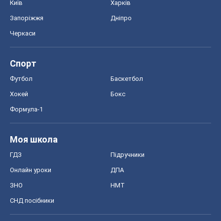
Онлайн уроки
ДПА
ЗНО
НМТ
СНД посібники
Авто
Тест Драйв
Електромобілі
Акції
Сервіс
Food Oboz
Рецепти
Напої
Дієти
Економіка
Ринки та компанії
Макроекономіка