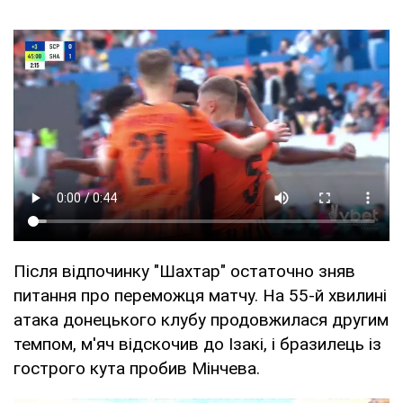
Після відпочинку "Шахтар" остаточно зняв
питання про переможця матчу. На 55-й хвилині
атака донецького клубу продовжилася другим
темпом, м'яч відскочив до Ізакі, і бразилець із
гострого кута пробив Мінчева.