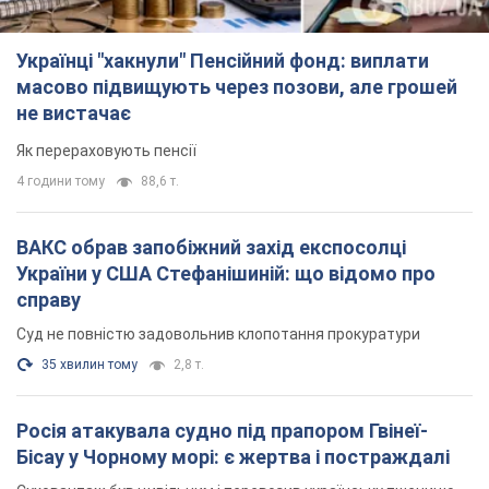
Українці "хакнули" Пенсійний фонд: виплати
масово підвищують через позови, але грошей
не вистачає
Як перераховують пенсії
4 години тому
88,6 т.
ВАКС обрав запобіжний захід експосолці
України у США Стефанішиній: що відомо про
справу
Суд не повністю задовольнив клопотання прокуратури
35 хвилин тому
2,8 т.
Росія атакувала судно під прапором Гвінеї-
Бісау у Чорному морі: є жертва і постраждалі