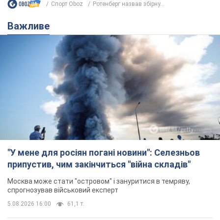
Спорт Oboz
Ротенберг назвав збірну...
Важливе
"У мене для росіян погані новини": Селезньов
припустив, чим закінчиться "війна складів"
Москва може стати "островом" і зануритися в темряву,
спрогнозував військовий експерт
5.08.2026 16:00
61,1 т.