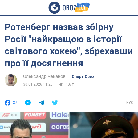
Ротенберг назвав збірну
Росії "найкращою в історії
світового хокею", збрехавши
про її досягнення
Олександр Чеканов
Спорт Oboz
30.01.2026 11:26
1,6 т.
37
РУС