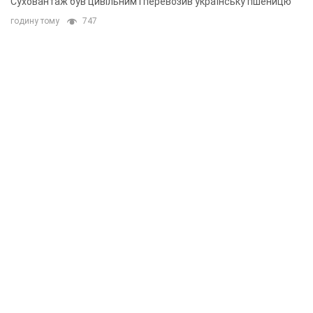
Суховантаж був цивільним і перевозив українську пшеницю
годину тому
747