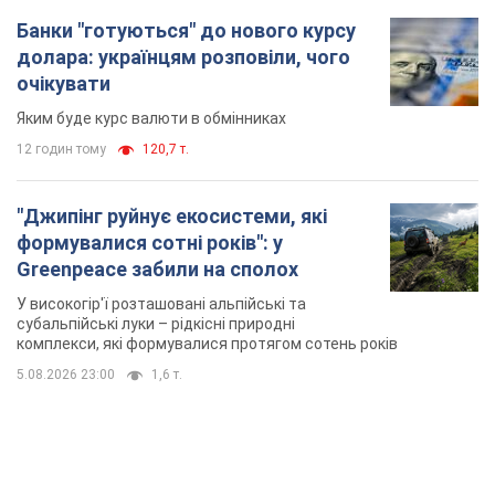
Банки "готуються" до нового курсу
долара: українцям розповіли, чого
очікувати
Яким буде курс валюти в обмінниках
12 годин тому
120,7 т.
"Джипінг руйнує екосистеми, які
формувалися сотні років": у
Greenpeace забили на сполох
У високогір'ї розташовані альпійські та
субальпійські луки – рідкісні природні
комплекси, які формувалися протягом сотень років
5.08.2026 23:00
1,6 т.