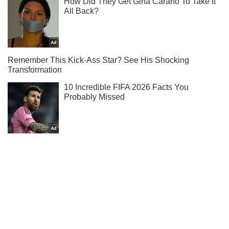
Ми в Telegram! Підписуйся! Читай тільки найкраще!
Підписатись
Підписатись
Спорт Oboz
Росіяни влаштували мерзенну...