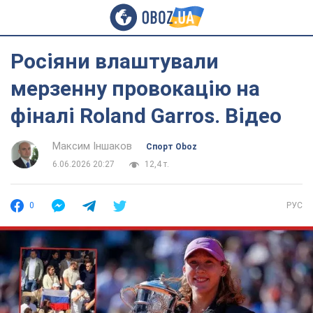
Росіяни влаштували
мерзенну провокацію на
фіналі Roland Garros. Відео
Максим Іншаков
Спорт Oboz
6.06.2026 20:27
12,4 т.
0
РУС