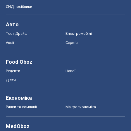
Економіка
Ринки та компанії
Макроекономіка
MedOboz
Новини медицини
MAMACLUB
Шоу
Афіша
Плітки
Краса
Мода
Жіночий журнал