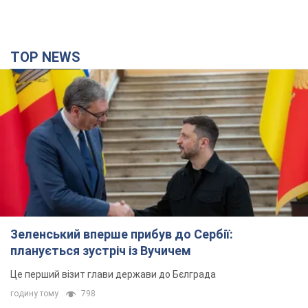
Зеленський вперше прибув до Сербії:
планується зустріч із Вучичем
Це перший візит глави держави до Бєлграда
годину тому
798
Третій армійський корпус створює для
російських окупантів на Лиманському напрямку
критичний дискомфорт: як це вдалося
Це зараз переростає у кризу для всього угруповання
3 години тому
43,7 т.
В окупованій Ялті прогриміли потужні вибухи:
валить чорний дим. Фото і відео
Місто, ймовірно, опинилося під атакою дронів
6 годин тому
7,7 т.