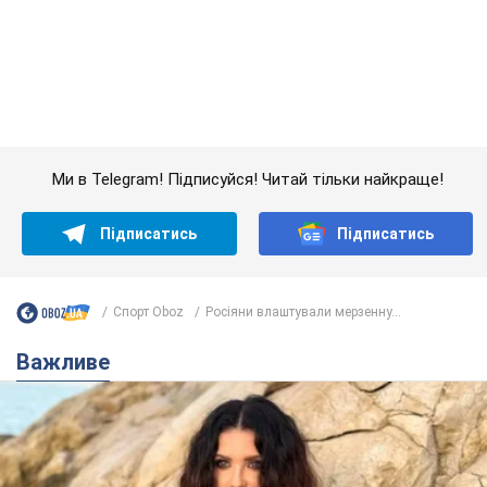
Важливе
50-річна Lama розкрила секрети своєї краси та
відповіла на закиди, що зберігає молодість,
адже не має дітей
За словами співачки, вона не робить нічого надзвичайного
2 години тому
4,3 т.
Скільки балістичних ракет