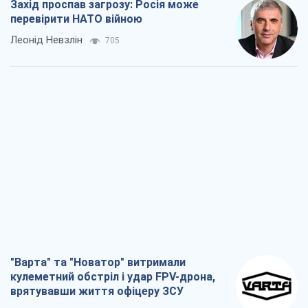
"Варта" та "Новатор" витримали
кулеметний обстріл і удар FPV-дрона,
врятувавши життя офіцеру ЗСУ
Українська Бронетехніка
1,5 т.
КНДР як каталізатор війни, або Про
новий етап російсько-
північнокорейського союзу
Олексій Кущ
1,7 т.
Вихід до еліти ЧС та тріумф "Сокола":
що відбувається в українському хокеї
Олександр Липенко
642
Що очікує українців у 2026–2028 роках?