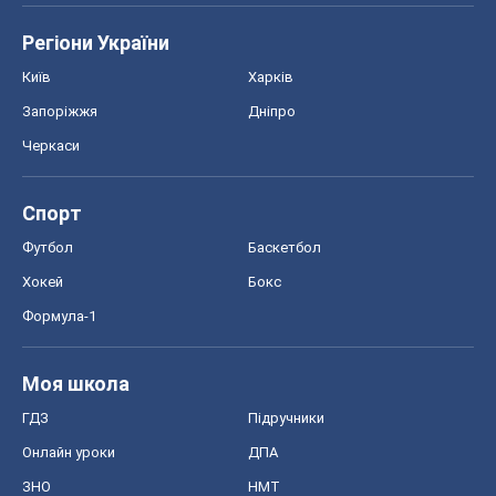
Моя школа
ГДЗ
Підручники
Онлайн уроки
ДПА
ЗНО
НМТ
СНД посібники
Авто
Тест Драйв
Електромобілі
Акції
Сервіс
Food Oboz
Рецепти
Напої
Дієти