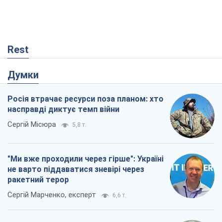
не варто піддаватися зневірі через
ракетний терор
Сергій Марченко, експерт
6,6 т.
Захід проспав загрозу: Росія може
перевірити НАТО війною
Леонід Невзлін
705