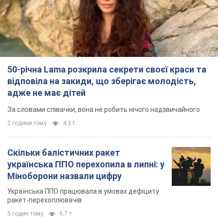
українська ППО перехопила в липні: у
Міноборони назвали цифру
Українська ППО працювала в умовах дефіциту
ракет-перехоплювачів
5 годин тому
6,7 т.
Ауріка Ротару через суд змінила
свою пенсію, на яку раніше
жалілася: скільки отримувала
співачка
У виплату не врахували зарплатню артистки за
час роботи в Чернівецькій філармонії
за 8 годин