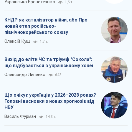
Головні висновки з нових прогнозів від
НБУ
Василь Фурман
14,3 т.
Всі думки
Про компанію
Команда
Правова інформація
Політика конфіденційності
Реклама на сайті
Документи
Редакційна політика
Журналісти OBOZ.UA на місці
подій