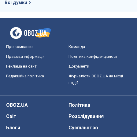
OBOZ.UA
Політика
Світ
Розслідування
Блоги
Суспільство
Регіони України
Київ
Харків
Запоріжжя
Дніпро
Черкаси
Спорт
Футбол
Баскетбол
Хокей
Бокс
Формула-1