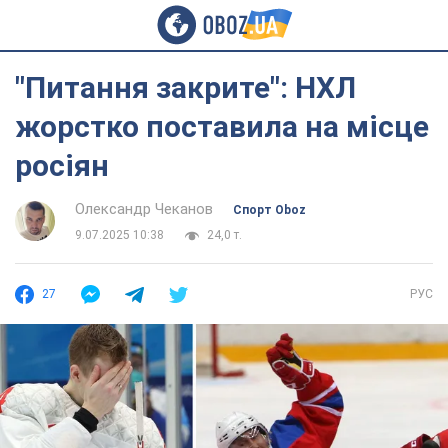
"Питання закрите": НХЛ
жорстко поставила на місце
росіян
Олександр Чеканов
Спорт Oboz
9.07.2025 10:38
24,0 т.
27
РУС