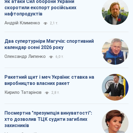
Як атаки Сил оборони України
скоротили експорт російських
нафтопродуктів
Андрій Клименко
2,1 т.
Два супертурніри Магучіх: спортивний
календар осені 2026 року
Олександр Липенко
6,0 т.
Ракетний щит і меч України: ставка на
виробництво власних ракет
Кирило Татарінов
2,8 т.
Посмертна "презумпція винуватості":
хто дозволив ТЦК судити загиблих
захисників