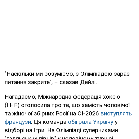
"Наскільки ми розуміємо, з Олімпіадою зараз
питання закрите", – сказав Дейлі.
Нагадаємо, Міжнародна федерація хокею
(IIHF) оголосила про те, що замість чоловічої
та жіночої збірних Росії на ОІ-2026
виступлять
французи
. Ця команда
обіграла Україну
у
відборі на Ігри. На Олімпіаді суперниками
"галльських півнів" у чоловічому турнірі