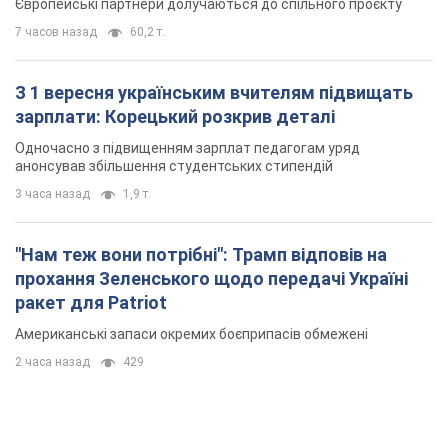
Європейські партнери долучаються до спільного проєкту
7 часов назад
60,2 т.
З 1 вересня українським вчителям підвищать
зарплати: Корецький розкрив деталі
Одночасно з підвищенням зарплат педагогам уряд
анонсував збільшення студентських стипендій
3 часа назад
1,9 т.
"Нам теж вони потрібні": Трамп відповів на
прохання Зеленського щодо передачі Україні
ракет для Patriot
Американські запаси окремих боєприпасів обмежені
2 часа назад
429