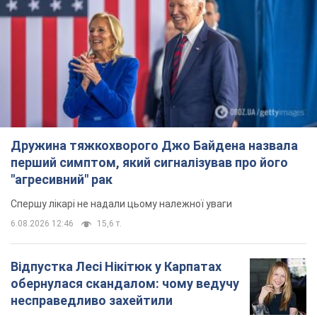
Дружина тяжкохворого Джо Байдена назвала
перший симптом, який сигналізував про його
"агресивний" рак
Спершу лікарі не надали цьому належної уваги
6.08.2026 12:46
15,6 т.
Відпустка Лесі Нікітюк у Карпатах
обернулася скандалом: чому ведучу
несправедливо захейтили