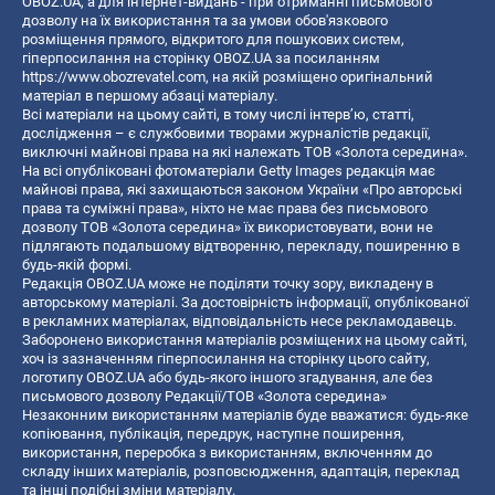
OBOZ.UA, а для інтернет-видань - при отриманні письмового
дозволу на їх використання та за умови обов'язкового
розміщення прямого, відкритого для пошукових систем,
гіперпосилання на сторінку OBOZ.UA за посиланням
https://www.obozrevatel.com
, на якій розміщено оригінальний
матеріал в першому абзаці матеріалу.
Всі матеріали на цьому сайті, в тому числі інтерв’ю, статті,
дослідження – є службовими творами журналістів редакції,
виключні майнові права на які належать ТОВ «Золота середина».
На всі опубліковані фотоматеріали Getty Images редакція має
майнові права, які захищаються законом України «Про авторські
права та суміжні права», ніхто не має права без письмового
дозволу ТОВ «Золота середина» їх використовувати, вони не
підлягають подальшому відтворенню, перекладу, поширенню в
будь-якій формі.
Редакція OBOZ.UA може не поділяти точку зору, викладену в
авторському матеріалі. За достовірність інформації, опублікованої
в рекламних матеріалах, відповідальність несе рекламодавець.
Заборонено використання матеріалів розміщених на цьому сайті,
хоч із зазначенням гіперпосилання на сторінку цього сайту,
логотипу OBOZ.UA або будь-якого іншого згадування, але без
письмового дозволу Редакції/ТОВ «Золота середина»
Незаконним використанням матеріалів буде вважатися: будь-яке
копiювання, публiкацiя, передрук, наступне поширення,
використання, переробка з використанням, включенням до
складу інших матеріалів, розповсюдження, адаптація, переклад
та інші подібні зміни матеріалу.