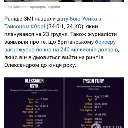
Раніше ЗМІ назвали
дату бою Усика з
Тайсоном Ф'юрі
(34-0-1, 24 КО), який
планувався на 23 грудня. Також журналісти
заявляли про те, що британському
боксеру
загрожував позов на 240 мільйонів доларів
,
якщо він відмовиться вийти на ринг із
Олександром до кінця року.