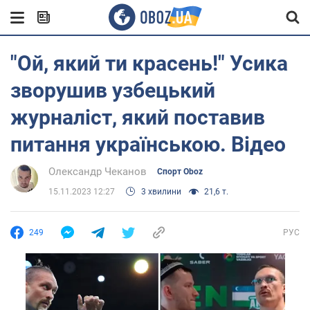
"Ой, який ти красень!" Усика
зворушив узбецький
журналіст, який поставив
питання українською. Відео
Олександр Чеканов
Спорт Oboz
15.11.2023 12:27
3 хвилини
21,6 т.
249
РУС