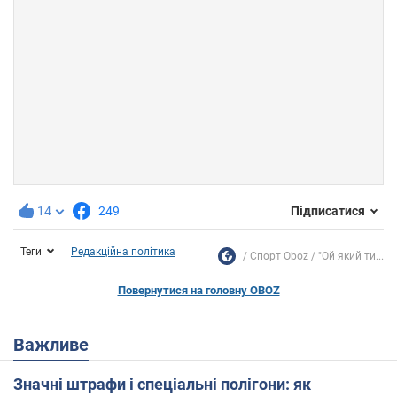
14
249
Підписатися
Теги
Редакційна політика
Спорт Oboz
"Ой який ти...
Повернутися на головну OBOZ
Важливе
Значні штрафи і спеціальні полігони: як