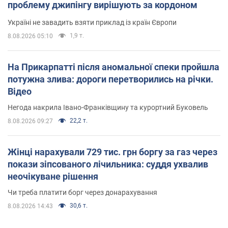
проблему джипінгу вирішують за кордоном
Україні не завадить взяти приклад із країн Європи
1,9 т.
8.08.2026 05:10
На Прикарпатті після аномальної спеки пройшла
потужна злива: дороги перетворились на річки.
Відео
Негода накрила Івано-Франківщину та курортний Буковель
22,2 т.
8.08.2026 09:27
Жінці нарахували 729 тис. грн боргу за газ через
покази зіпсованого лічильника: суддя ухвалив
неочікуване рішення
Чи треба платити борг через донарахування
30,6 т.
8.08.2026 14:43