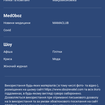
Ринки та компанії
Макроекономіка
MedOboz
Новини медицини
MAMACLUB
Covid
Шоу
Афіша
Плітки
Краса
Мода
Жіночий журнал
Використання будь-яких матеріалів ( в тому числі фото- та відео-),
розміщених на цьому сайті
https://www.obozrevatel.com
та всіх його
піддоменах, в будь-якому вигляді суворо заборонено.
Дозволяється використання при отриманні письмового дозволу
на їх використання та за умови обов'язкового посилання на сайт