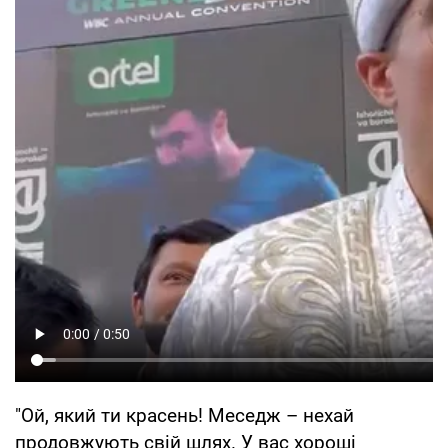
"Ой, який ти красень! Меседж – нехай
продовжують свій шлях. У вас хороші