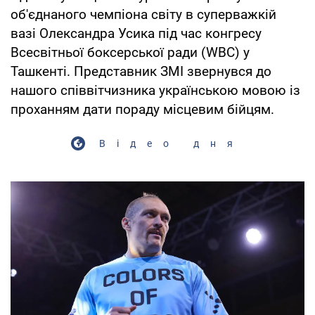
об'єднаного чемпіона світу в суперважкій
вазі Олександра Усика під час конгресу
Всесвітньої боксерської ради (WBC) у
Ташкенті. Представник ЗМІ звернувся до
нашого співвітчизника українською мовою із
проханням дати пораду місцевим бійцям.
Відео дня