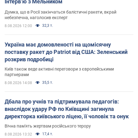
Інтерв’ю з Мельником
Думка, що в Росії закінчаться балістичні ракети, вкрай
небезпечна, наголосив експерт
32,3 т.
8.08.2026 12:00
Україна має домовленості на щомісячну
поставку ракет до Patriot від США: Зеленський
розкрив подробиці
Київ також веде активні переговори з європейськими
партнерами
35,5 т.
8.08.2026 14:08
Дбала про учнів та підтримувала педагогів:
внаслідок удару РФ по Київщині загинула
директорка київського ліцею, її чоловік та онук
Вічна пам'ять жертвам російського терору
17,4 т.
8.08.2026 13:32