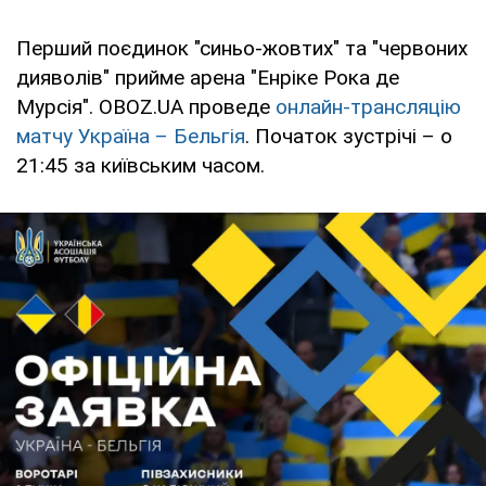
Перший поєдинок "синьо-жовтих" та "червоних
дияволів" прийме арена "Енріке Рока де
Мурсія". OBOZ.UA проведе
онлайн-трансляцію
матчу Україна – Бельгія
. Початок зустрічі – о
21:45 за київським часом.