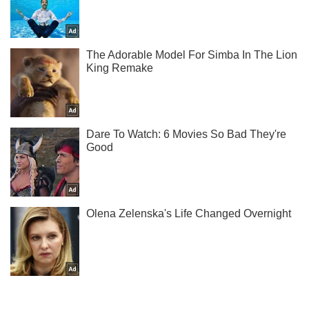
Не набридаємо! Тільки найважливіше - підписуйся на наш