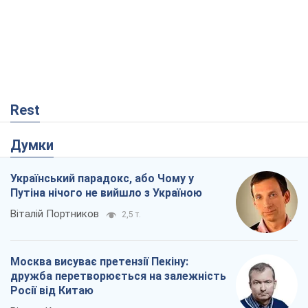
Думки
Український парадокс, або Чому у
Путіна нічого не вийшло з Україною
Віталій Портников
2,5 т.
Москва висуває претензії Пекіну:
дружба перетворюється на залежність
Росії від Китаю
Віктор Каспрук
4,6 т.
Дух Анкоріджа остаточно випарувався
Віктор Андрусів
48