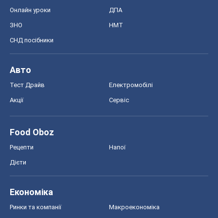
Акції
Сервіс
Food Oboz
Рецепти
Напої
Дієти
Економіка
Ринки та компанії
Макроекономіка
MedOboz
Новини медицини
MAMACLUB
Шоу
Афіша
Плітки