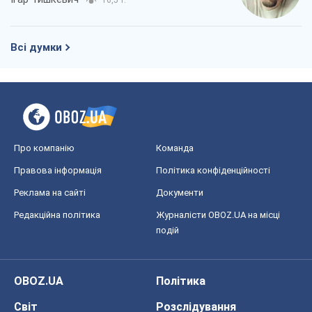
Про компанію
Команда
Правова інформація
Політика конфіденційності
Реклама на сайті
Документи
Редакційна політика
Журналісти OBOZ.UA на місці
подій
OBOZ.UA
Політика
Світ
Розслідування
Блоги
Суспільство
Регіони України
Київ
Харків
Запоріжжя
Дніпро
Черкаси