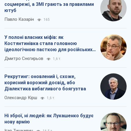
Дмитро Снєгирьов
1,6 т.
Рекрутинг: оновлений і, схоже,
корисний ворожий досвід, або
Діалектика вибагливого боягузтва
Олександр Кірш
1,6 т.
Ні зброї, ні людей: як Лукашенко будує
нову армію
Ігар Тишкевич
16,5 т.
Всі думки