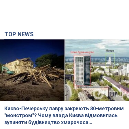
Києво-Печерську лавру закриють 80-метровим
"монстром"? Чому влада Києва відмовилась
зупиняти будівництво хмарочоса
"московського вірянина"
Яка реакція Кличка на петицію щодо скасування будівництва
3 часа назад
25,2 т.
Армія РФ запустила по Одесі 11 ракет різного
типу та до 100 дронів: горіли історичні будівлі,
є постраждалі. Фото та відео
Для терору ворог застосував ракети та дрони