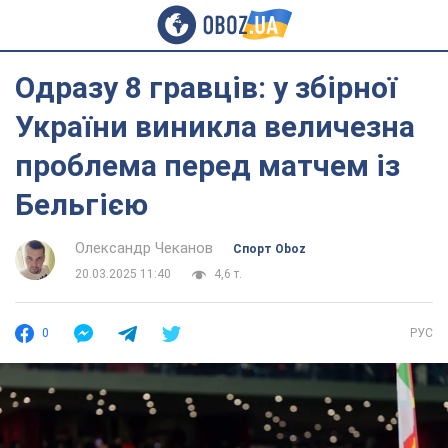
Одразу 8 гравців: у збірної
України виникла величезна
проблема перед матчем із
Бельгією
Олександр Чеканов
Спорт Oboz
20.03.2025 11:40
4,6 т.
0
РУС