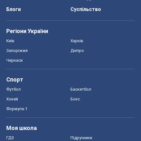
Спорт
Футбол
Баскетбол
Хокей
Бокс
Формула-1
Моя школа
ГДЗ
Підручники
Онлайн уроки
ДПА
ЗНО
НМТ
СНД посібники
Авто
Тест Драйв
Електромобілі