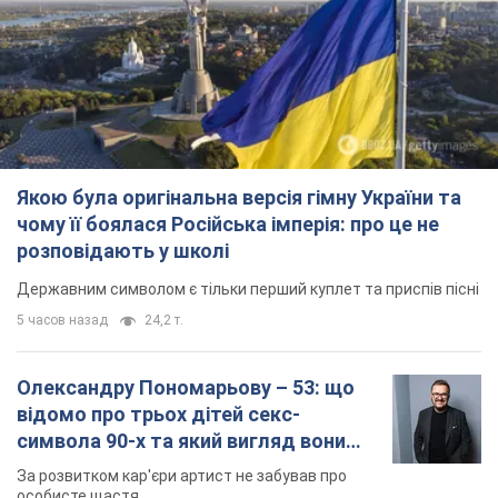
чому її боялася Російська імперія: про це не
розповідають у школі
Державним символом є тільки перший куплет та приспів пісні
5 часов назад
24,2 т.
Олександру Пономарьову – 53: що
відомо про трьох дітей секс-
символа 90-х та який вигляд вони
мають
За розвитком кар'єри артист не забував про
особисте щастя
11 часов назад
9,1 т.
У ПриватБанку розповіли, чи дійсні
долари 1996 року: чи приймають
обмінники та банки такі купюри
Що робити, якщо банки та обмінні пункти не
приймають старі долари