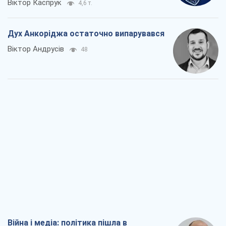
Війна і медіа: політика пішла в
соцмережі, а ЗМІ грають за правилами
ютуб
Павло Казарін
165
У полоні власних міфів: як
Костянтинівка стала головною
ідеологічною пасткою для російських
окупантів