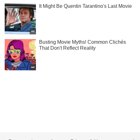
Ти ще не підписаний на наш Telegram? Швиденько тисни!
Підписатись
Підписатись
Спорт Oboz
У США непереможний...
Важливе