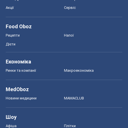
Економіка
Ринки та компанії
Макроекономіка
MedOboz
Новини медицини
MAMACLUB
Шоу
Афіша
Плітки
Краса
Мода
Жіночий журнал