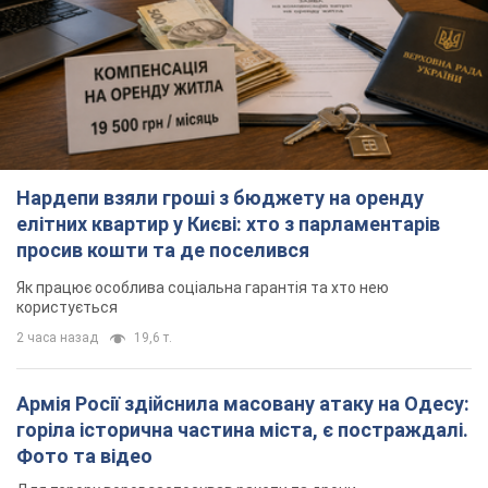
елітних квартир у Києві: хто з парламентарів
просив кошти та де поселився
Як працює особлива соціальна гарантія та хто нею
користується
2 часа назад
19,6 т.
Армія Росії здійснила масовану атаку на Одесу:
горіла історична частина міста, є постраждалі.
Фото та відео
Для терору ворог застосував ракети та дрони
39 минут назад
19,1 т.
Російська армія обстріляла дві сусідні
багатоповерхівки в Харкові: двоє загиблих, 13
постраждалих
Ворог навмисно обстрілює житлові будинки
18 минут назад
252