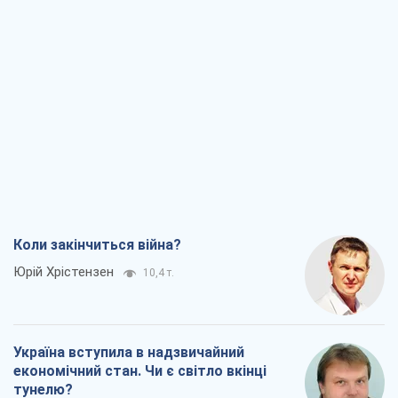
Коли закінчиться війна?
Юрій Хрістензен
10,4 т.
Україна вступила в надзвичайний
економічний стан. Чи є світло вкінці
тунелю?
Вадим Денисенко
8,3 т.
Чий буде Крим, той і переможе (NSJ), а
українських футбольних чиновників
можуть назвати вбивцями
Олександр Кірш
8,0 т.