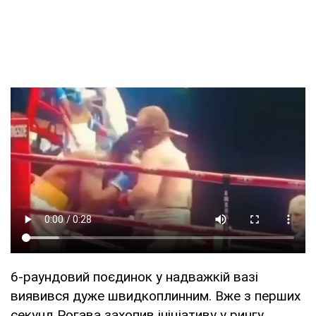
6-раундовий поєдинок у надважкій вазі
виявився дуже швидкоплинним. Вже з перших
секунд Рогава захопив ініціативу у рингу,