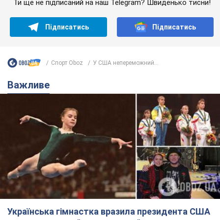
Українська гімнастка вразила президента США
і вперше почула "Слава Україні"! Як склалася
доля Подкопаєвої, яка 30 років тому виграла
"золото" Олімпіади
У фанатів донеччанки зберігся великий шматок килимового
покриття з надписом "Атланта-1996"
8.08.2026 18:30
38,4 т.
На Прикарпатті після аномальної
спеки пройшла потужна злива: