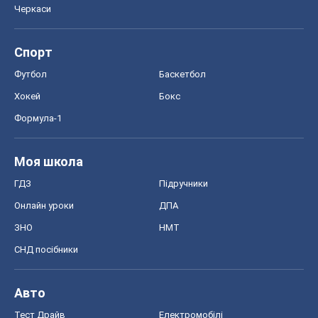
Моя школа
ГДЗ
Підручники
Онлайн уроки
ДПА
ЗНО
НМТ
СНД посібники
Авто
Тест Драйв
Електромобілі
Акції
Сервіс
Food Oboz
Рецепти
Напої
Дієти