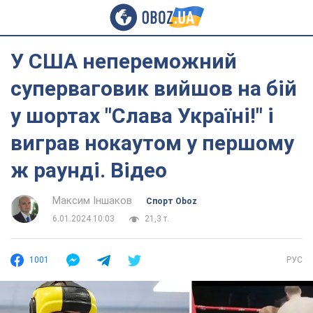
У США непереможний
суперваговик вийшов на бій
у шортах "Слава Україні!" і
виграв нокаутом у першому
ж раунді. Відео
Максим Іншаков
Спорт Oboz
6.01.2024 10:03
21,3 т.
1001
РУС