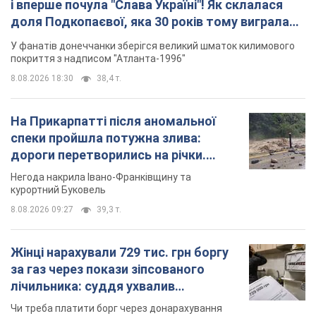
дороги перетворились на річки.
Відео
Негода накрила Івано-Франківщину та
курортний Буковель
8.08.2026 09:27
39,3 т.
Жінці нарахували 729 тис. грн боргу
за газ через покази зіпсованого
лічильника: суддя ухвалив
неочікуване рішення
Чи треба платити борг через донарахування
8.08.2026 14:43
32,3 т.