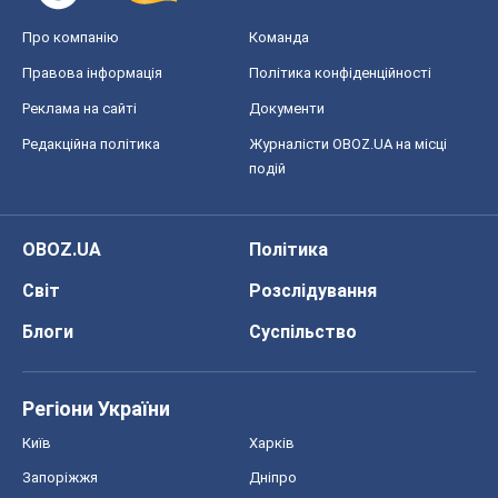
OBOZ.UA
Політика
Світ
Розслідування
Блоги
Суспільство
Регіони України
Київ
Харків
Запоріжжя
Дніпро
Черкаси
Спорт
Футбол
Баскетбол
Хокей
Бокс
Формула-1