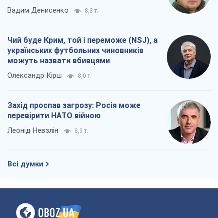
Захід проспав загрозу: Росія може
перевірити НАТО війною
Леонід Невзлін
8,9 т.
Всі думки
Про компанію
Команда
Правова інформація
Політика конфіденційності
Реклама на сайті
Документи
Редакційна політика
Журналісти OBOZ.UA на місці
подій