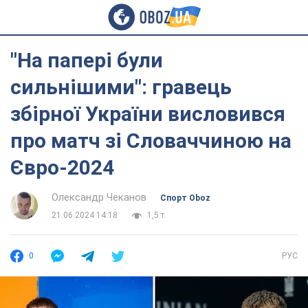
"На папері були
сильнішими": гравець
збірної України висловився
про матч зі Словаччиною на
Євро-2024
Олександр Чеканов
Спорт Oboz
21.06.2024 14:18
1,5 т.
0
РУС