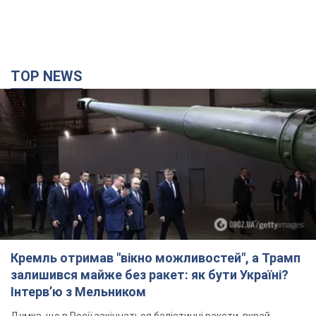
Кремль отримав "вікно можливостей", а Трамп
залишився майже без ракет: як бути Україні?
Інтерв’ю з Мельником
Думка, що в Росії закінчаться балістичні ракети, вкрай
небезпечна, наголосив експерт
3 години тому
20,0 т.
Україна має домовленості на щомісячну
поставку ракет до Patriot від США: Зеленський
розкрив подробиці
Київ також веде активні переговори з європейськими
партнерами
годину тому
1,2 т.
Дбала про учнів та підтримувала педагогів:
внаслідок удару РФ по Київщині загинула