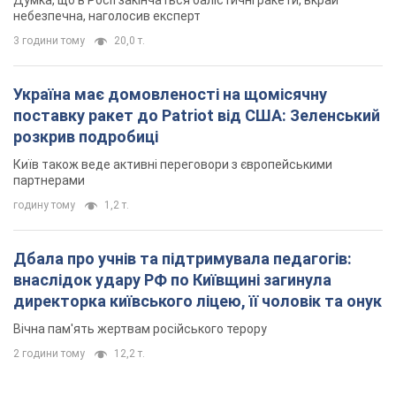
директорка київського ліцею, її чоловік та онук
Вічна пам'ять жертвам російського терору
2 години тому
12,2 т.