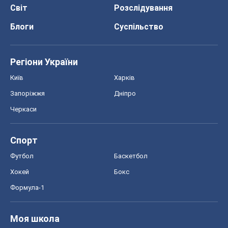
Хокей
Бокс
Формула-1
Моя школа
ГДЗ
Підручники
Онлайн уроки
ДПА
ЗНО
НМТ
СНД посібники
Авто
Тест Драйв
Електромобілі
Акції
Сервіс
Food Oboz