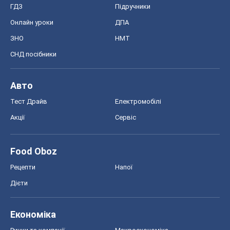
Рецепти
Напої
Дієти
Економіка
Ринки та компанії
Макроекономіка
MedOboz
Новини медицини
MAMACLUB
Шоу
Афіша
Плітки
Краса
Мода
Жіночий журнал