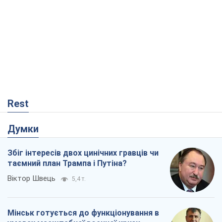
таємний план Трампа і Путіна?
Віктор Швець
5,4 т.
Мінськ готується до функціонування в
умовах масштабної воєнної кризи
Олександр Левченко
10,8 т.
Ні зброї, ні людей: як Лукашенко будує
нову армію
Ігар Тишкевич
5,8 т.