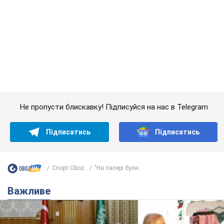
Спорт Oboz
"На папері були...
Важливе
Саудівська Аравія, Туреччина та Пакистан
створили азійський аналог НАТО: що відомо
Договір передбачає взаємну підтримку у разі нападу на одну
з держав
8.08.2026 00:22
4,7 т.