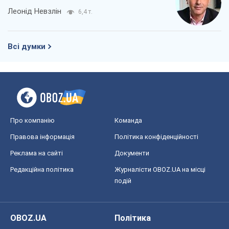
Редакційна політика
Журналісти OBOZ.UA на місці
подій
OBOZ.UA
Політика
Світ
Розслідування
Блоги
Суспільство
Регіони України
Київ
Харків
Запоріжжя
Дніпро
Черкаси
Спорт
Футбол
Баскетбол