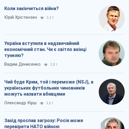
можуть назвати вбивцями
Олександр Кірш
3,6 т.
Захід проспав загрозу: Росія може
перевірити НАТО війною
Леонід Невзлін
6,4 т.
Всі думки
Про компанію
Команда
Правова інформація
Політика конфіденційності
Реклама на сайті
Документи