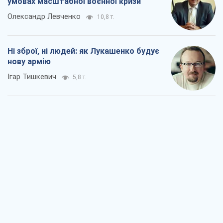
Коли закінчиться війна?
Юрій Хрістензен
3,3 т.
Україна вступила в надзвичайний
економічний стан. Чи є світло вкінці
тунелю?
Вадим Денисенко
2,8 т.
Чий буде Крим, той і переможе (NSJ), а
українських футбольних чиновників