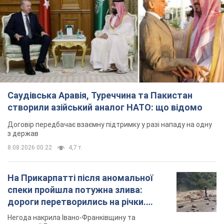
На Прикарпатті після аномальної
спеки пройшла потужна злива:
дороги перетворились на річки.
Відео
Негода накрила Івано-Франківщину та
курортний Буковель
6 годин тому
11,2 т.
Хорватія принизила збірну Росії зі
спортивної гімнастики, офіційно не
допустивши до чемпіонату Європи
основних спортсменів
Турнір відбудеться в Загребі з 13 по 23 серпня
5 годин тому
9,0 т.