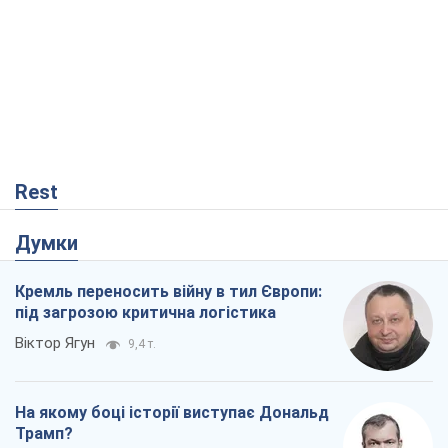
Думки
Кремль переносить війну в тил Європи:
під загрозою критична логістика
Віктор Ягун
9,4 т.
На якому боці історії виступає Дональд
Трамп?
Віктор Каспрук
7,8 т.
В Києві вирубали понад 300 великих
дерев заради теплотраси і всупереч
Генплану
Владислав Самойленко
1,3 т.