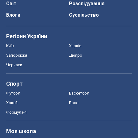
Черкаси
Спорт
Футбол
Баскетбол
Хокей
Бокс
Формула-1
Моя школа
ГДЗ
Підручники
Онлайн уроки
ДПА
ЗНО
НМТ
СНД посібники
Авто
Тест Драйв
Електромобілі