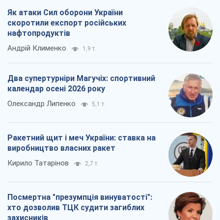
Олександр Липенко
5,1 т.
Ракетний щит і меч України: ставка на
виробництво власних ракет
Кирило Татарінов
2,7 т.
Посмертна "презумпція винуватості":
хто дозволив ТЦК судити загиблих
захисників
Марина Ставнійчук
6,1 т.
Всі думки