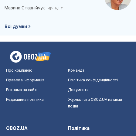
Про компанію
Команда
Правова інформація
Політика конфіденційності
Реклама на сайті
Документи
Редакційна політика
Журналісти OBOZ.UA на місці
подій
OBOZ.UA
Політика
Світ
Розслідування
Блоги
Суспільство
Регіони України
Київ
Харків
Запоріжжя
Дніпро