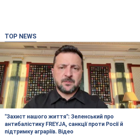
"Захист нашого життя": Зеленський про
антибалістику FREYJA, санкції проти Росії й
підтримку аграріїв. Відео
Європейські партнери долучаються до спільного проєкту
4 години тому
50,2 т.
"Балістика вбиває людей": Сікорський закликав
обговорити перехоплення ворожих ракет над
Україною
Глава МЗС Польщі закликав до збиття російських ракет над
Україною