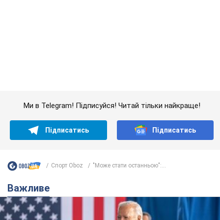
Ми в Telegram! Підписуйся! Читай тільки найкраще!
Підписатись
Підписатись
Спорт Oboz
"Може стати останньою":...
Важливе
Дружина тяжкохворого Джо Байдена назвала