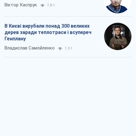
Як атаки Сил оборони України
скоротили експорт російських
нафтопродуктів
Андрій Клименко
1,9 т.
Два супертурніри Магучіх: спортивний
календар осені 2026 року