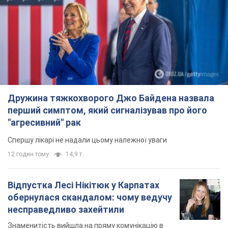
перший симптом, який сигналізував про його
"агресивний" рак
Спершу лікарі не надали цьому належної уваги
12 годин тому
14,9 т.
Відпустка Лесі Нікітюк у Карпатах
обернулася скандалом: чому ведучу
несправедливо захейтили
Знаменитість вийшла на пряму комунікацію в
мережі та розставила всі крапки над "і"
7 годин тому
11,8 т.
Не лише через зарплату: чому
українці не поспішають
погоджуватися на вакансії
Чого найбільше бракує на ринку праці