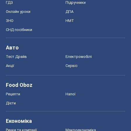
Акції
Сервіс
Food Oboz
Рецепти
Напої
Дієти
Економіка
Ринки та компанії
Макроекономіка
MedOboz
Новини медицини
MAMACLUB
Шоу
Афіша
Плітки