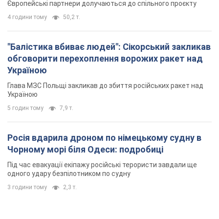
5 годин тому
7,9 т.
Росія вдарила дроном по німецькому судну в
Чорному морі біля Одеси: подробиці
Під час евакуації екіпажу російські терористи завдали ще
одного удару безпілотником по судну
3 години тому
2,3 т.