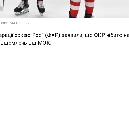
рації хокею Росії (ФХР) заявили, що ОКР нібито н
овідомлень від МОК.