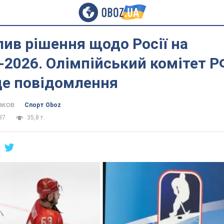
ив рішення щодо Росії на
-2026. Олімпійський комітет Р
це повідомлення
аков
Спорт Oboz
37
35,8 т.