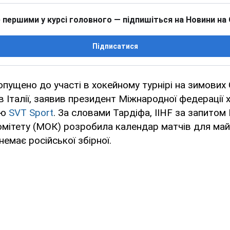
 першими у курсі головного — підпишіться на Новини на
Підписатися
опущено до участі в хокейному турнірі на зимових 
 в Італії, заявив президент Міжнародної федерації 
'ю
SVT Sport
. За словами Тардіфа, IIHF за запито
омітету (МОК) розробила календар матчів для майб
емає російської збірної.