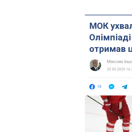
МОК ухвал
Олімпіаді
отримав 
Максим Інш
25.05.2025 16:
10