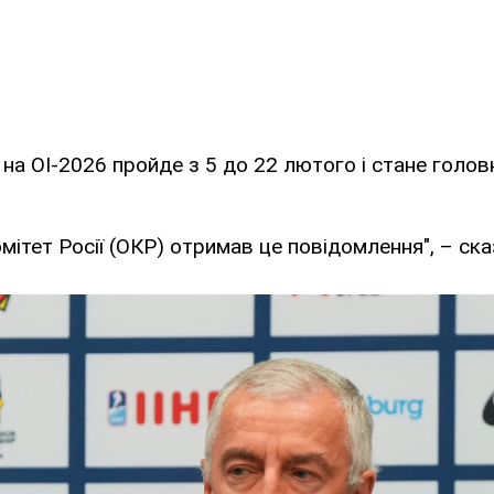
 на ОІ-2026 пройде з 5 до 22 лютого і стане гол
омітет Росії (ОКР) отримав це повідомлення", – ск