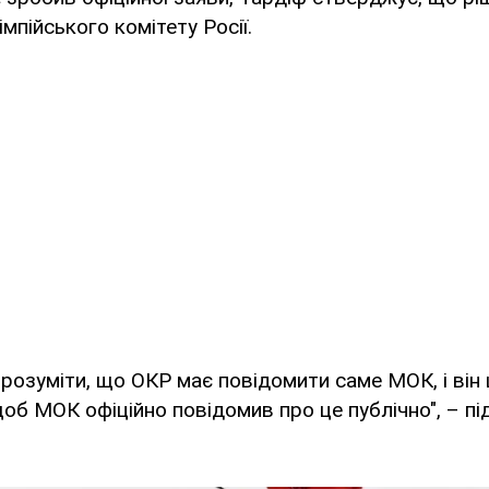
мпійського комітету Росії.
зрозуміти, що ОКР має повідомити саме МОК, і він
об МОК офіційно повідомив про це публічно", – п