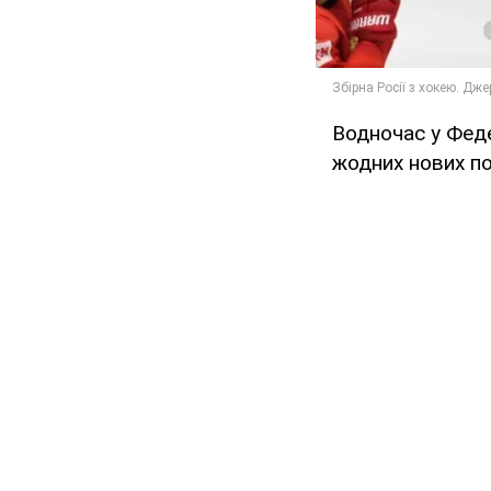
Водночас у Феде
жодних нових п