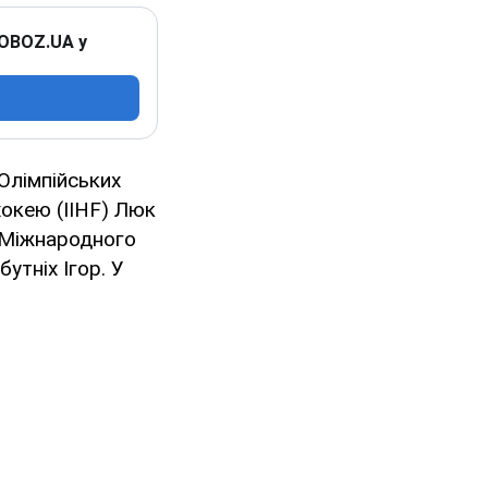
 OBOZ.UA у
Олімпійських
хокею (IIHF) Люк
м Міжнародного
утніх Ігор. У