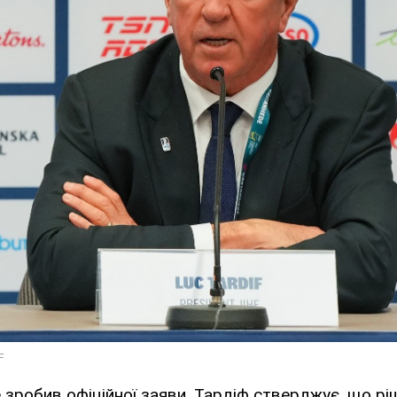
зробив офіційної заяви, Тардіф стверджує, що рі