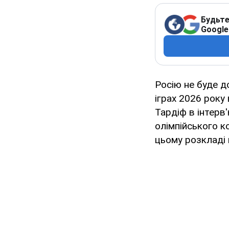
Будьте
Google
Росію не буде д
іграх 2026 року
Тардіф в інтерв
олімпійського к
цьому розкладі н