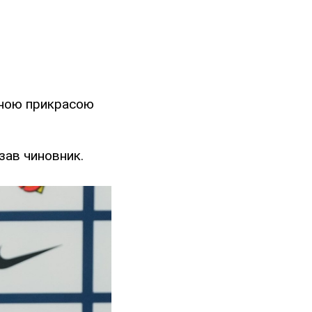
овною прикрасою
азав чиновник.