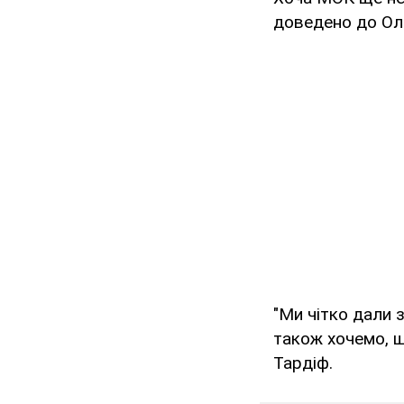
доведено до Олі
"Ми чітко дали 
також хочемо, щ
Тардіф.