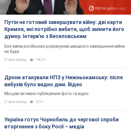
Путін не готовий завершувати війну: дві карти
Кремля, які потрібно вибити, щоб змінити його
думку. Інтерв’ю з Веселовським
Без зміни російських розрахунків швидкого завершення війни
не буде
3 часа назад
18,3 т.
Дрони атакували НПЗ у Нижньокамську: після
вибухів було видно дим. Відео
Місцеві активно публікували фото та відео
2 часа назад
3,3 т.
Україна готує Чорнобиль до чергової спроби
вторгнення з боку Росії – медіа