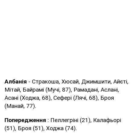
Албанія
- Стракоша, Хюсай, Джимшити, Айєті,
Мітай, Байрамі (Мучі, 87), Рамадані, Аслані,
Асані (Ходжа, 68), Сефері (Лячі, 68), Броя
(Манай, 77).
Попередження
: Пеллегріні (21), Калафьорі
(51), Броя (51), Ходжа (74).