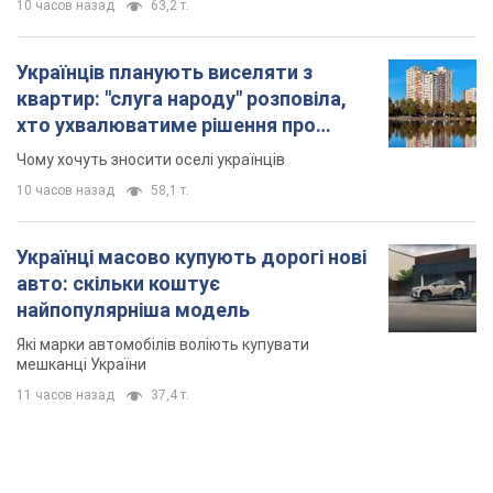
10 часов назад
63,2 т.
Українців планують виселяти з
квартир: "слуга народу" розповіла,
хто ухвалюватиме рішення про
знесення будинків
Чому хочуть зносити оселі українців
10 часов назад
58,1 т.
Українці масово купують дорогі нові
авто: скільки коштує
найпопулярніша модель
Які марки автомобілів воліють купувати
мешканці України
11 часов назад
37,4 т.