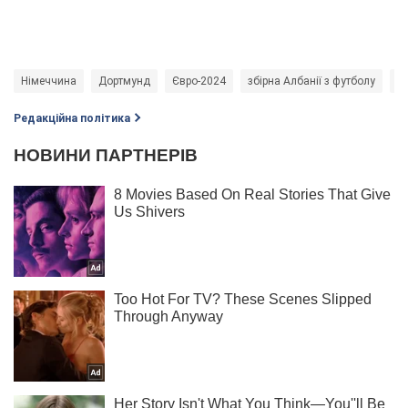
Німеччина
Дортмунд
Євро-2024
збірна Албанії з футболу
зб
Редакційна політика