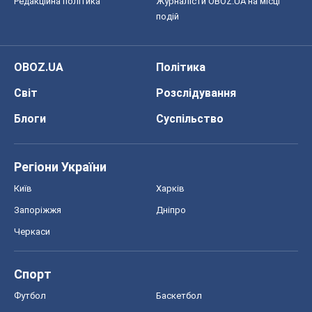
Редакційна політика
Журналісти OBOZ.UA на місці
подій
OBOZ.UA
Політика
Світ
Розслідування
Блоги
Суспільство
Регіони України
Київ
Харків
Запоріжжя
Дніпро
Черкаси
Спорт
Футбол
Баскетбол