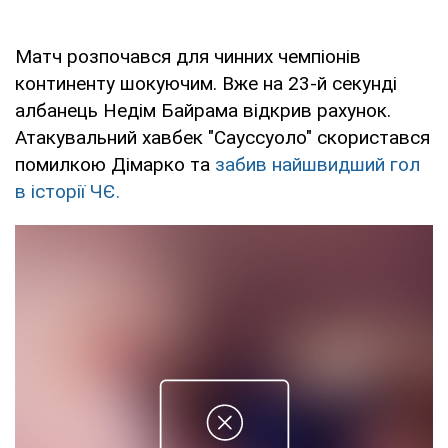
Матч розпочався для чинних чемпіонів
континенту шокуючим. Вже на 23-й секунді
албанець Недім Байрама відкрив рахунок.
Атакувальний хавбек "Сауссуоло" скористався
помилкою Дімарко та
забив найшвидший гол
в історії ЧЄ.