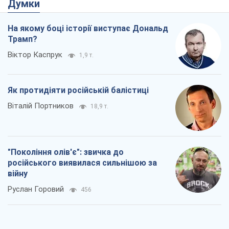
Думки
На якому боці історії виступає Дональд
Трамп?
Віктор Каспрук
1,9 т.
Як протидіяти російській балістиці
Віталій Портников
18,9 т.
"Покоління олів'є": звичка до
російського виявилася сильнішою за
війну
Руслан Горовий
456