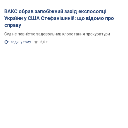
ВАКС обрав запобіжний захід експосолці
України у США Стефанішиній: що відомо про
справу
Суд не повністю задовольнив клопотання прокуратури
годину тому
6,0 т.