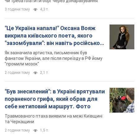
Чи треба платити борг через донарахування
3 години тому
4,3 т.
"Це Україна напала!" Оксана Вояж
викрила київського поета, якого
"зазомбували": він навіть російської
не знав, а тепер хоче геноциду
Як зазначила артистка, письменник був
українців
фанатом України, але після переїзду в РФ йому
"промили мозок"
2 години тому
2,1 т.
"Був знесилений": в Україні врятували
пораненого грифа, який обрав для
себе нетиповий маршрут. Фото
Травмованого птаха виявили на межі Київщині
та Черкащини
2 години тому
1,5 т.