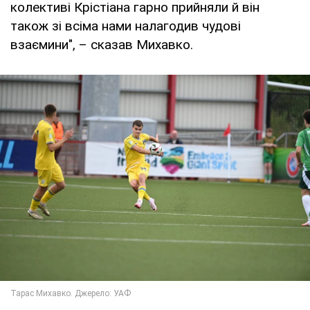
колективі Крістіана гарно прийняли й він
також зі всіма нами налагодив чудові
взаємини", – сказав Михавко.