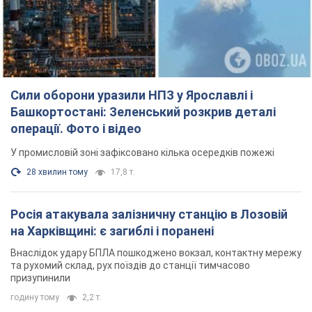
Сили оборони уразили НПЗ у Ярославлі і
Башкортостані: Зеленський розкрив деталі
операції. Фото і відео
У промисловій зоні зафіксовано кілька осередків пожежі
28 хвилин тому
17,8 т.
Росія атакувала залізничну станцію в Лозовій
на Харківщині: є загиблі і поранені
Внаслідок удару БПЛА пошкоджено вокзал, контактну мережу
та рухомий склад, рух поїздів до станції тимчасово
призупинили
годину тому
2,2 т.