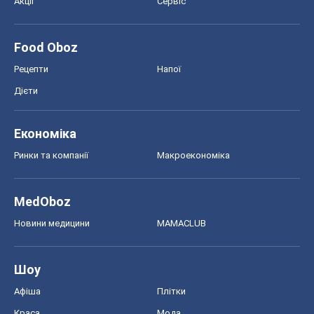
Акції
Сервіс
Food Oboz
Рецепти
Напої
Дієти
Економіка
Ринки та компанії
Макроекономіка
MedOboz
Новини медицини
MAMACLUB
Шоу
Афіша
Плітки
Краса
Мода