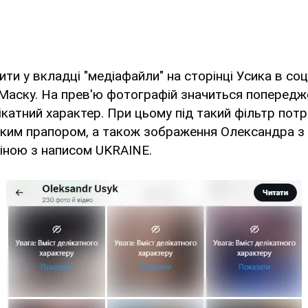
ти у вкладці "медіафайли" на сторінці Усика в соц
Маску. На прев'ю фотографій значиться попередж
катний характер. При цьому під такий фільтр потр
ьким прапором, а також зображення Олександра з
іною з написом UKRAINE.