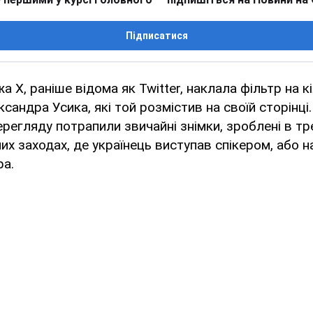
Підписатися
 Х, раніше відома як Twitter, наклала фільтр на к
сандра Усика, які той розмістив на своїй сторінці
регляду потрапили звичайні знімки, зроблені в т
них заходах, де українець виступав спікером, або 
ра.