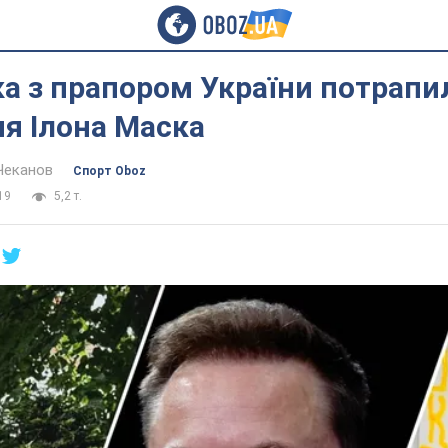
а з прапором України потрапи
я Ілона Маска
Чеканов
Спорт Oboz
19
5,2 т.