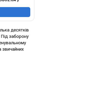
ілька десятків
. Під заборону
ренувальному
на звичайних