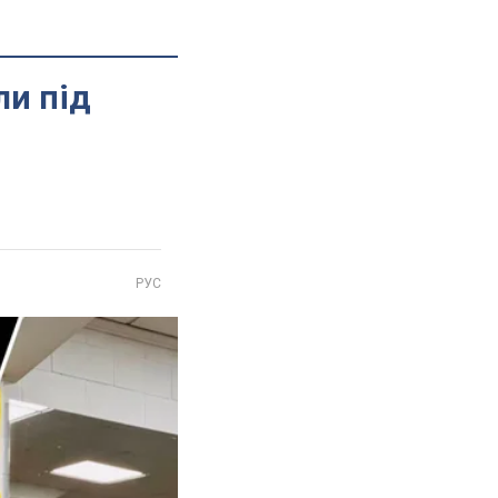
ли під
РУС