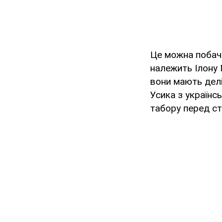
Це можна побачи
належить Ілону 
вони мають делі
Усика з українс
табору перед ст