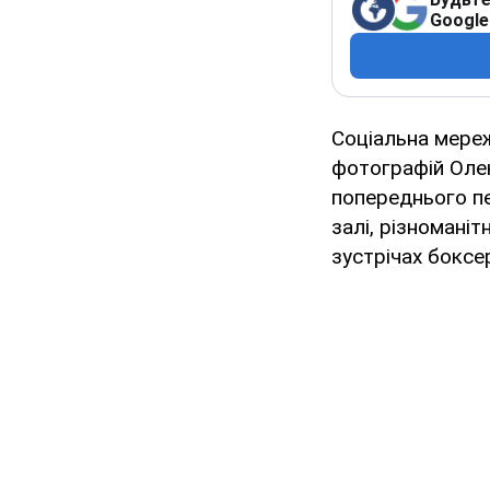
Google
Соціальна мережа
фотографій Олек
попереднього пе
залі, різноманіт
зустрічах боксе