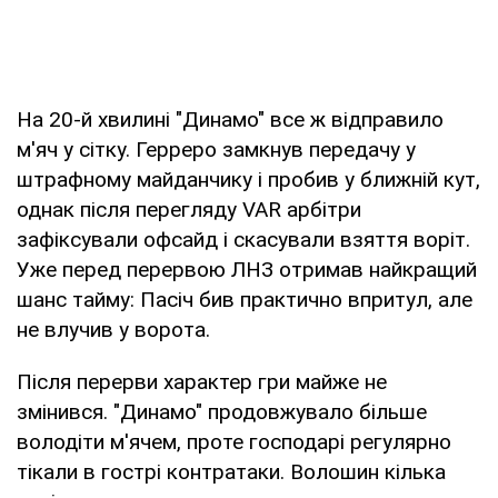
На 20-й хвилині "Динамо" все ж відправило
м'яч у сітку. Герреро замкнув передачу у
штрафному майданчику і пробив у ближній кут,
однак після перегляду VAR арбітри
зафіксували офсайд і скасували взяття воріт.
Уже перед перервою ЛНЗ отримав найкращий
шанс тайму: Пасіч бив практично впритул, але
не влучив у ворота.
Після перерви характер гри майже не
змінився. "Динамо" продовжувало більше
володіти м'ячем, проте господарі регулярно
тікали в гострі контратаки. Волошин кілька