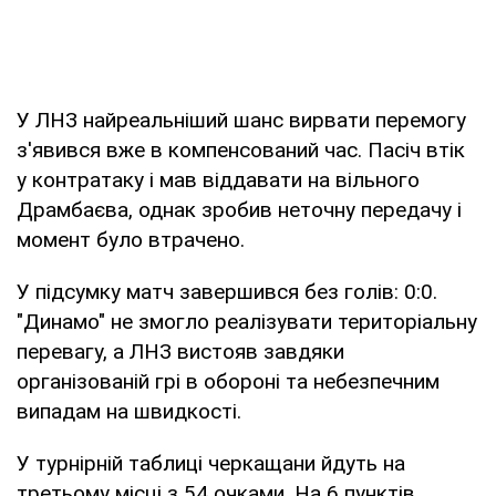
У ЛНЗ найреальніший шанс вирвати перемогу
з'явився вже в компенсований час. Пасіч втік
у контратаку і мав віддавати на вільного
Драмбаєва, однак зробив неточну передачу і
момент було втрачено.
У підсумку матч завершився без голів: 0:0.
"Динамо" не змогло реалізувати територіальну
перевагу, а ЛНЗ вистояв завдяки
організованій грі в обороні та небезпечним
випадам на швидкості.
У турнірній таблиці черкащани йдуть на
третьому місці з 54 очками. На 6 пунктів