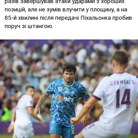
разів завершував атаки ударами з хороших
позицій, але не зумів влучити у площину, а на
85-й хвилині після передачі Піхальонка пробив
поруч зі штангою.