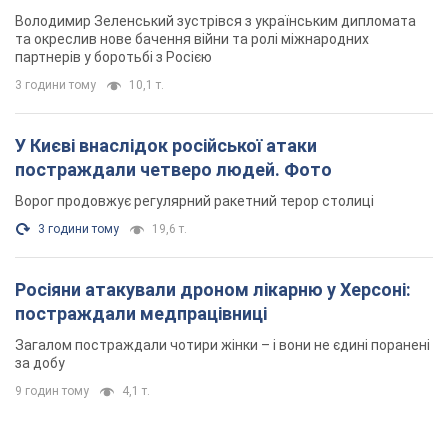
Володимир Зеленський зустрівся з українським дипломата
та окреслив нове бачення війни та ролі міжнародних
партнерів у боротьбі з Росією
3 години тому
10,1 т.
У Києві внаслідок російської атаки
постраждали четверо людей. Фото
Ворог продовжує регулярний ракетний терор столиці
3 години тому
19,6 т.
Росіяни атакували дроном лікарню у Херсоні:
постраждали медпрацівниці
Загалом постраждали чотири жінки – і вони не єдині поранені
за добу
9 годин тому
4,1 т.