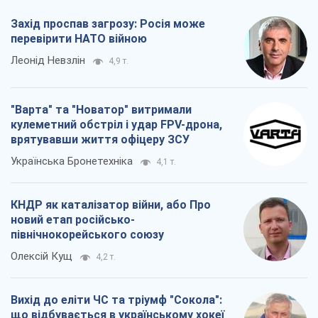
Захід проспав загрозу: Росія може
перевірити НАТО війною
Леонід Невзлін
4,9 т.
"Варта" та "Новатор" витримали
кулеметний обстріл і удар FPV-дрона,
врятувавши життя офіцеру ЗСУ
Українська Бронетехніка
4,1 т.
КНДР як каталізатор війни, або Про
новий етап російсько-
північнокорейського союзу
Олексій Кущ
4,2 т.
Вихід до еліти ЧС та тріумф "Сокола":
що відбувається в українському хокеї