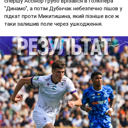
спершу Ассінор грубо врізався в голкіпера
"Динамо", а потім Дубінчак небезпечно пішов у
підкат проти Микитишина, який пізніше все ж
таки залишив поле через ушкодження.