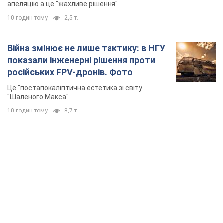
апеляцію а це "жахливе рішення"
10 годин тому
2,5 т.
Війна змінює не лише тактику: в НГУ
показали інженерні рішення проти
російських FPV-дронів. Фото
Це "постапокаліптична естетика зі світу
"Шаленого Макса"
10 годин тому
8,7 т.