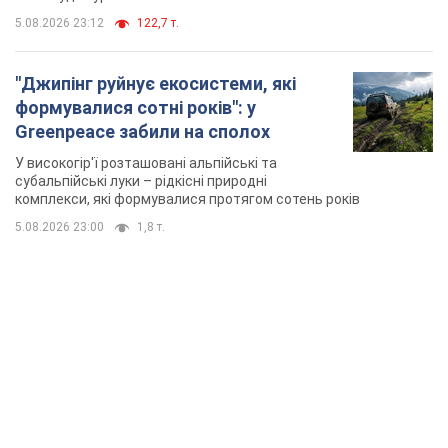
5.08.2026 23:12
122,7 т.
"Джипінг руйнує екосистеми, які
формувалися сотні років": у
Greenpeace забили на сполох
У високогір'ї розташовані альпійські та
субальпійські луки – рідкісні природні
комплекси, які формувалися протягом сотень років
5.08.2026 23:00
1,8 т.