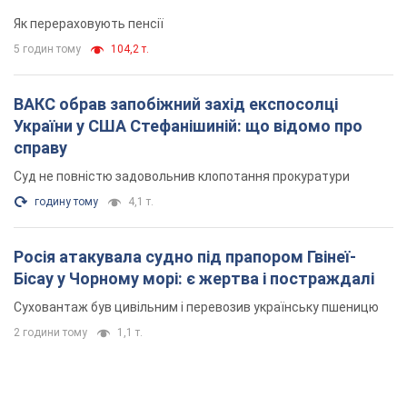
Як перераховують пенсії
5 годин тому
104,2 т.
ВАКС обрав запобіжний захід експосолці
України у США Стефанішиній: що відомо про
справу
Суд не повністю задовольнив клопотання прокуратури
годину тому
4,1 т.
Росія атакувала судно під прапором Гвінеї-
Бісау у Чорному морі: є жертва і постраждалі
Суховантаж був цивільним і перевозив українську пшеницю
2 години тому
1,1 т.