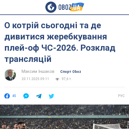
О котрій сьогодні та де
дивитися жеребкування
плей-оф ЧС-2026. Розклад
трансляцій
Максим Іншаков
Спорт Oboz
20.11.2025 09:11
97,6 т.
45
РУС