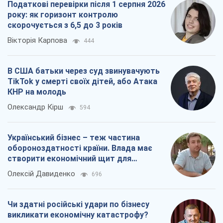
Податкові перевірки після 1 серпня 2026
року: як горизонт контролю
скорочується з 6,5 до 3 років
Вікторія Карпова
444
В США батьки через суд звинувачують
TikTok у смерті своїх дітей, або Атака
КНР на молодь
Олександр Кірш
594
Український бізнес – теж частина
обороноздатності країни. Влада має
створити економічний щит для
компаній
Олексій Давиденко
696
Чи здатні російські удари по бізнесу
викликати економічну катастрофу?