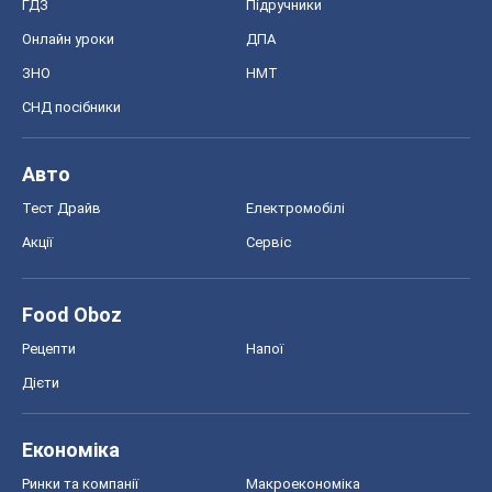
ГДЗ
Підручники
Онлайн уроки
ДПА
ЗНО
НМТ
СНД посібники
Авто
Тест Драйв
Електромобілі
Акції
Сервіс
Food Oboz
Рецепти
Напої
Дієти
Економіка
Ринки та компанії
Макроекономіка