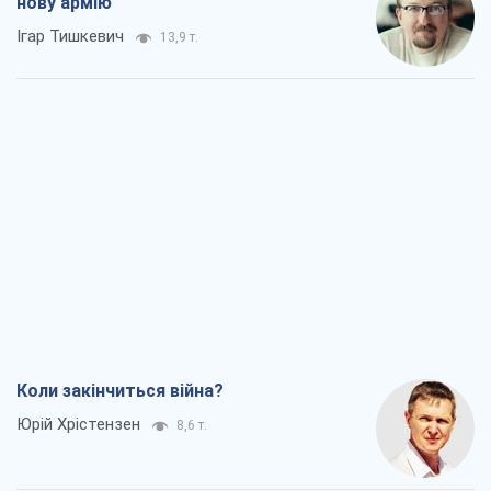
нову армію
Ігар Тишкевич
13,9 т.
Коли закінчиться війна?
Юрій Хрістензен
8,6 т.