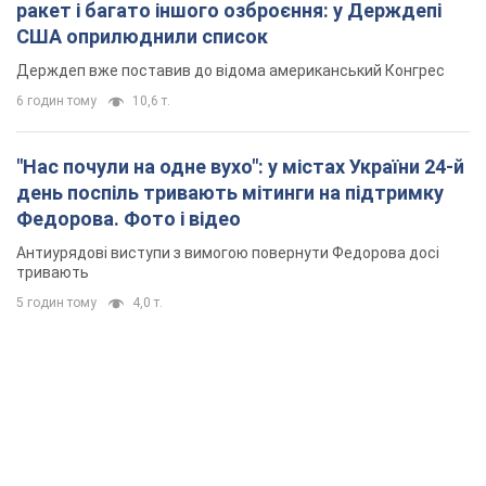
ракет і багато іншого озброєння: у Держдепі
США оприлюднили список
Держдеп вже поставив до відома американський Конгрес
6 годин тому
10,6 т.
"Нас почули на одне вухо": у містах України 24-й
день поспіль тривають мітинги на підтримку
Федорова. Фото і відео
Антиурядові виступи з вимогою повернути Федорова досі
тривають
5 годин тому
4,0 т.