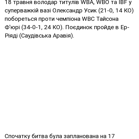
18 травня володар титулів WBA, WBO та IBF у
суперважкій вазі Олександр Усик (21-0, 14 КО)
побореться проти чемпіона WBC Тайсона
Ф'юрі (34-0-1, 24 КО). Поєдинок пройде в Ер-
Ріяді (Саудівська Аравія).
Спочатку битва була запланована на 17