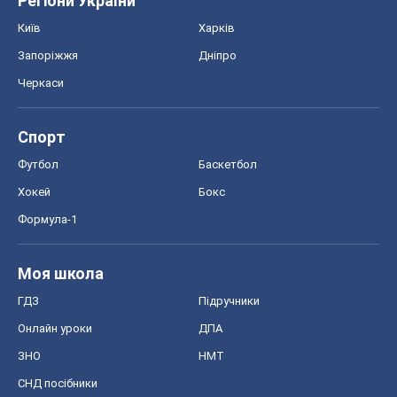
Регіони України
Київ
Харків
Запоріжжя
Дніпро
Черкаси
Спорт
Футбол
Баскетбол
Хокей
Бокс
Формула-1
Моя школа
ГДЗ
Підручники
Онлайн уроки
ДПА
ЗНО
НМТ
СНД посібники