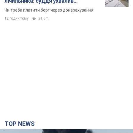
лічильника: суддя ухвалив
неочікуване рішення
Чи треба платити борг через донарахування
12 годин тому
31,6 т.
TOP NEWS