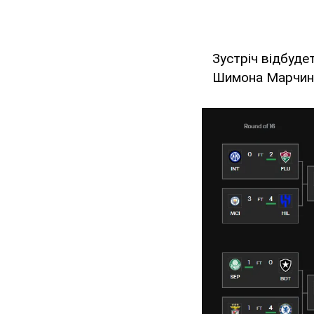
Зустріч відбуде
Шимона Марчиняк