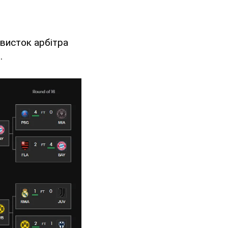
свисток арбітра
.