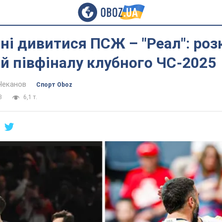
ні дивитися ПСЖ – "Реал": роз
й півфіналу клубного ЧС-2025
Чеканов
Спорт Oboz
3
6,1 т.