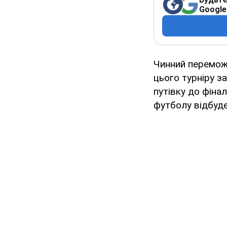
Google
Чинний переможе
цього турніру з
путівку до фіна
футболу відбуде