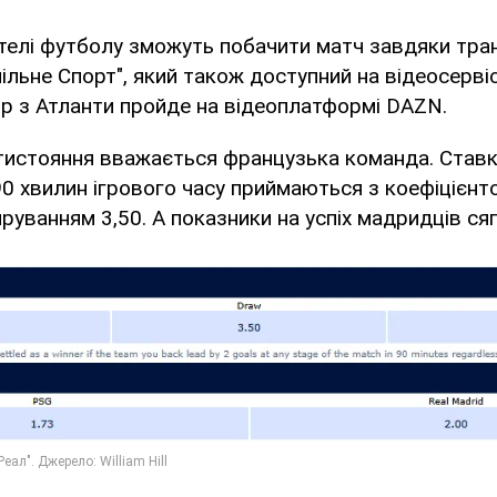
телі футболу зможуть побачити матч завдяки тран
пільне Спорт", який також доступний на відеосерві
ір з Атланти пройде на відеоплатформі DAZN.
истояння вважається французька команда. Ставк
0 хвилин ігрового часу приймаються з коефіцієнто
руванням 3,50. А показники на успіх мадридців сяг