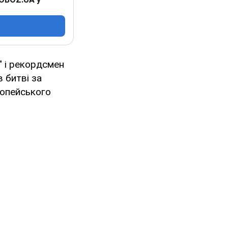
" і рекордсмен
 битві за
ропейського