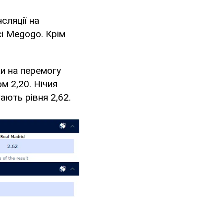
сляції на
сі Megogo. Крім
и на перемогу
м 2,20. Нічия
ають рівня 2,62.