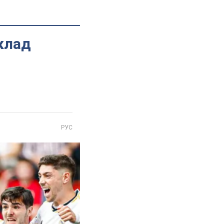
клад
РУС