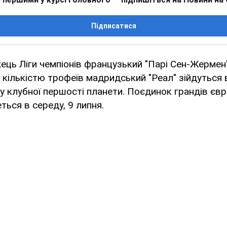
Підписатися
ць Ліги чемпіонів французький "Парі Сен-Жермен
а кількістю трофеїв мадридський "Реал" зійдуться в
лу клубної першості планети. Поєдинок грандів єв
ться в середу, 9 липня.