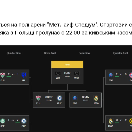
ться на полі арени "МетЛайф Стедіум". Стартовий 
а з Польщі пролунає о 22:00 за київським часом