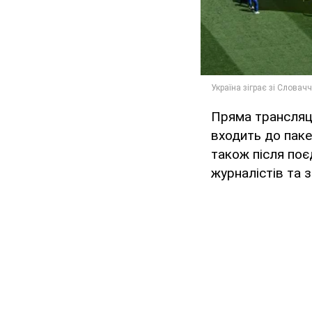
Пряма трансляці
входить до паке
також після поє
журналістів та 