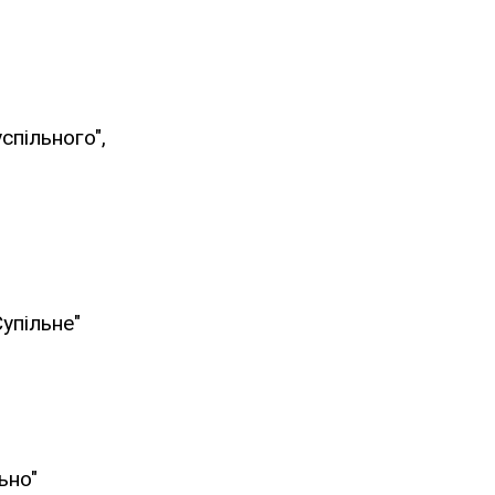
спільного",
упільне"
ьно"