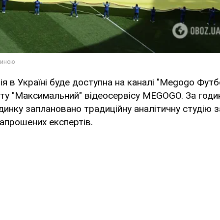
я в Україні буде доступна на каналі "Megogo Футбо
ту "Максимальний" відеосервісу MEGOGO. За годин
динку заплановано традиційну аналітичну студію 
запрошених експертів.