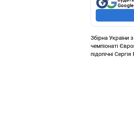
Google
Збірна України 
чемпіонаті Євро
підопічні Сергі