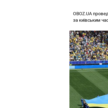
OBOZ.UA прове
за київським ч