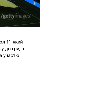
л 1", який
у до гри, а
за участю