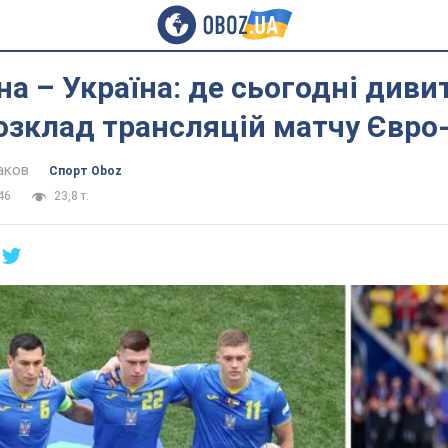
а – Україна: де сьогодні диви
озклад трансляцій матчу Євро
аков
Спорт Oboz
46
23,8 т.