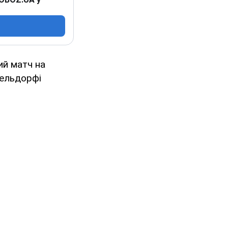
ий матч на
сельдорфі