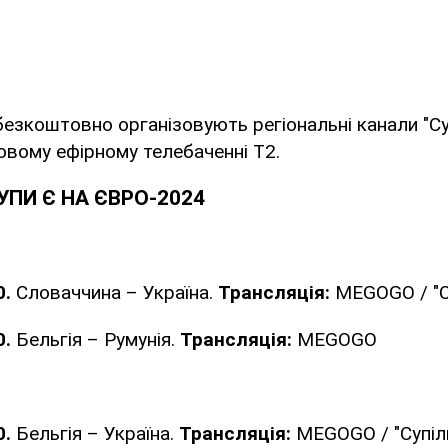
 безкоштовно організовують регіональні канали "Су
овому ефірному телебаченні T2.
ПИ Є НА ЄВРО-2024
0.
Словаччина – Україна.
Трансляція:
MEGOGO / "С
0.
Бельгія – Румунія.
Трансляція:
MEGOGO
0.
Бельгія – Україна.
Трансляція:
MEGOGO / "Супіл