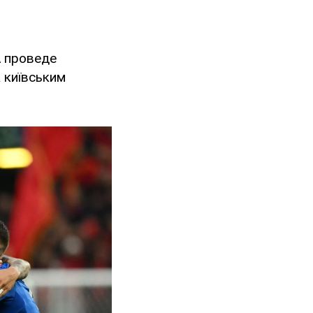
A проведе
а київським