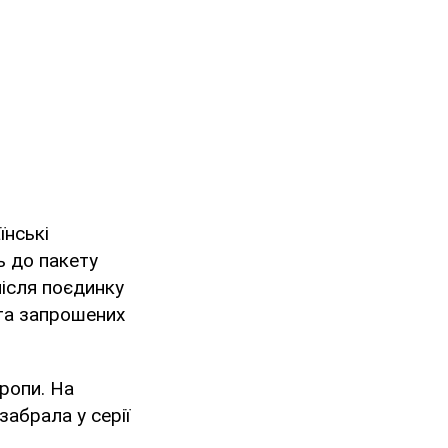
їнські
ь до пакету
після поєдинку
 та запрошених
ропи. На
забрала у серії