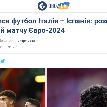
ся футбол Італія – Іспанія: ро
й матчу Євро-2024
Чеканов
Спорт Oboz
44
7,7 т.