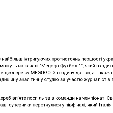
 найбільш інтригуючих протистоянь першості укра
можуть на каналі "Megogo Футбол 1", який входит
відеосервісу MEGOGO. За годину до гри, а також 
диційну аналітичну студію за участю журналістів
реб вп'яте поспіль звів команди на чемпіонаті Єв
ші суперники перетнулися у півфіналі, який Італія 