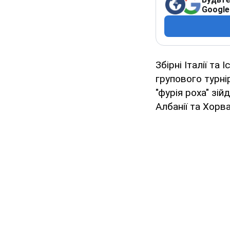
Google
Збірні Італії та
групового турні
"фурія роха" зі
Албанії та Хорва