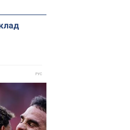
зклад
РУС