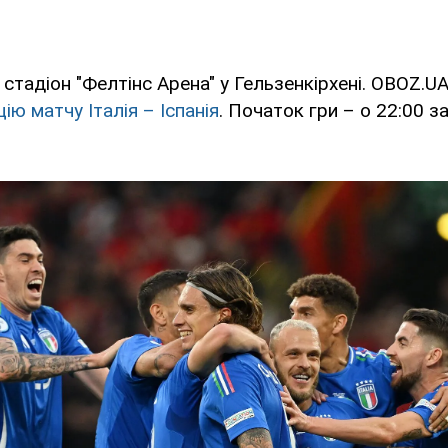
 стадіон "Фелтінс Арена" у Гельзенкірхені. OBOZ.U
ію матчу Італія – Іспанія
. Початок гри – о 22:00 з