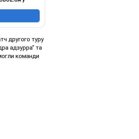
матч другого туру
дра адзурра" та
емогли команди