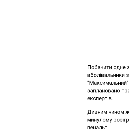
Побачити одне з
вболівальники з
"Максимальний" 
заплановано тра
експертів.
Дивним чином же
минулому розігра
пенальті.