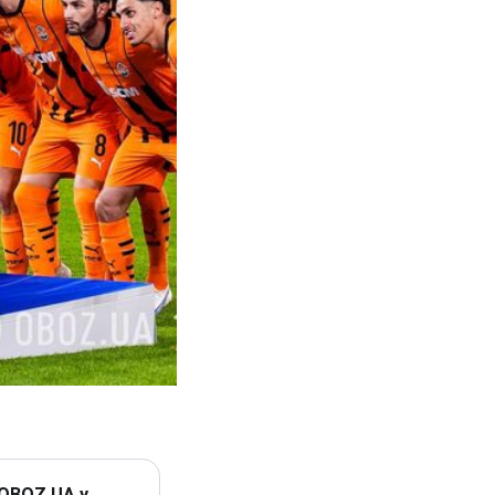
 OBOZ.UA у