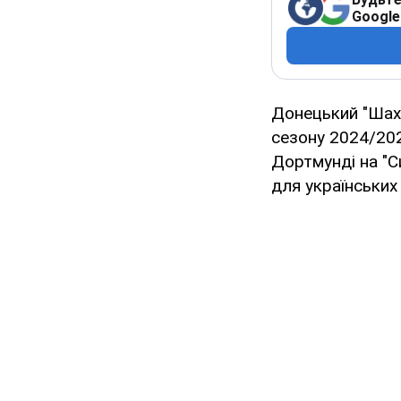
Google
Донецький "Шахт
сезону 2024/202
Дортмунді на "Си
для українських