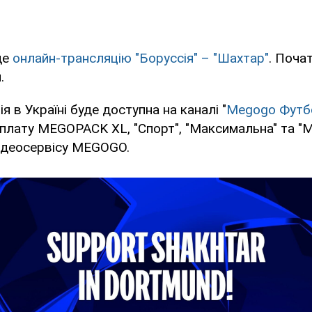
де
онлайн-трансляцію "Боруссія" – "Шахтар"
. Поча
.
 в Україні буде доступна на каналі "
Megogo Футб
дплату MEGOPACK XL, "Спорт", "Максимальна" та "
відеосервісу MEGOGO.