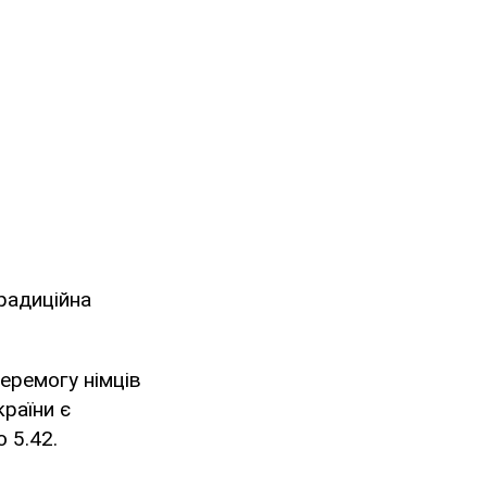
традиційна
еремогу німців
країни є
 5.42.