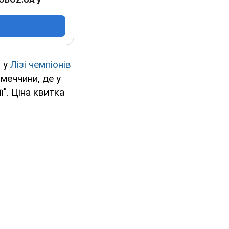
ч у
Лізі чемпіонів
меччини, де у
ї". Ціна квитка