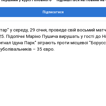
Підписатися
ар" у середу, 29 січня, проведе свій восьмий мат
5. Підопічні Маріно Пушича вирушать у гості до Ні
гнал Ідуна Парк" зіграють проти місцевої "Боруссі
 уболівальників – 35 євро.