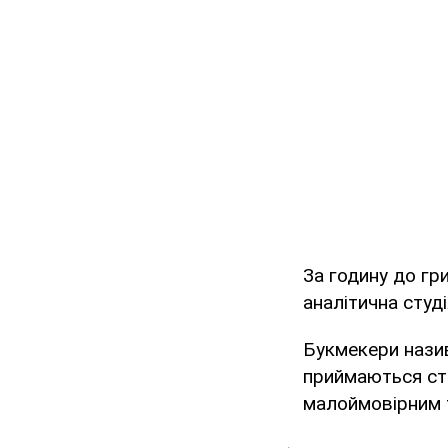
За годину до гри
аналітична студ
Букмекери нази
приймаються ста
малоймовірним т