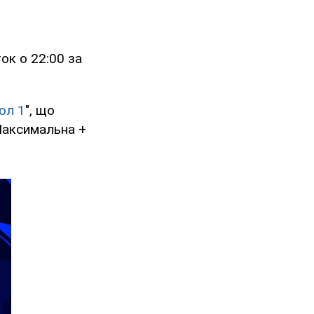
ток о 22:00 за
ол 1
", що
Максимальна +