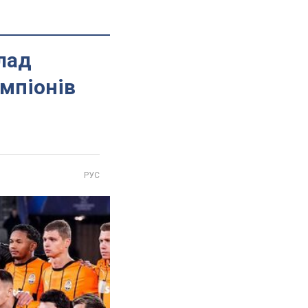
клад
емпіонів
РУС