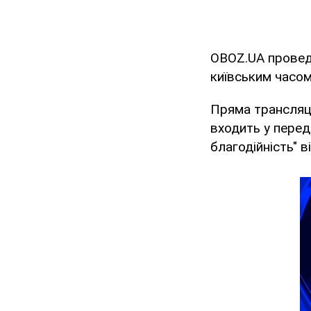
OBOZ.UA прове
київським часом
Пряма трансляція
входить у пере
благодійність" 