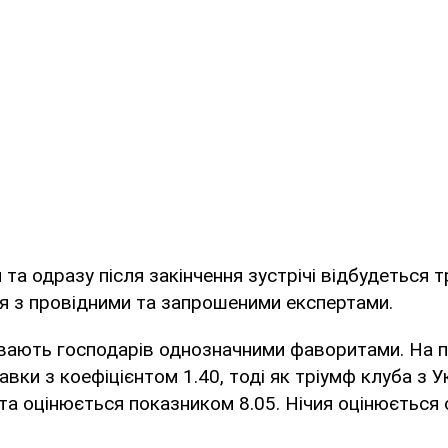
 та одразу після закінчення зустрічі відбудеться 
ія з провідними та запрошеними експертами.
вають господарів однозначними фаворитами. На п
вки з коефіцієнтом 1.40, тоді як тріумф клуба з У
а оцінюється показником 8.05. Нічия оцінюється о