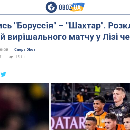
сь "Боруссія" – "Шахтар". Роз
й вирішального матчу у Лізі ч
аков
Спорт Oboz
51
15,1 т.