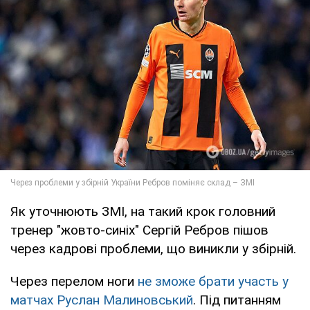
Як уточнюють ЗМІ, на такий крок головний
тренер "жовто-синіх" Сергій Ребров пішов
через кадрові проблеми, що виникли у збірній.
Через перелом ноги
не зможе брати участь у
матчах Руслан Малиновський
. Під питанням