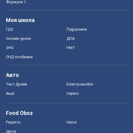
Авто
Тест Драйв
Електромобілі
Акції
Сервіс
Food Oboz
Рецепти
Напої
Дієти
Економіка
Ринки та компанії
Макроекономіка
MedOboz
Новини медицини
MAMACLUB