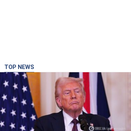
TOP NEWS
Кінець епохи "фактора Трампа": хто насправді
забезпечить Україні захист від російської
балістики. Інтерв’ю з Безсмертним
Володимир Зеленський зустрівся з українським дипломата
та окреслив нове бачення війни та ролі міжнародних
партнерів у боротьбі з Росією
4 години тому
16,0 т.