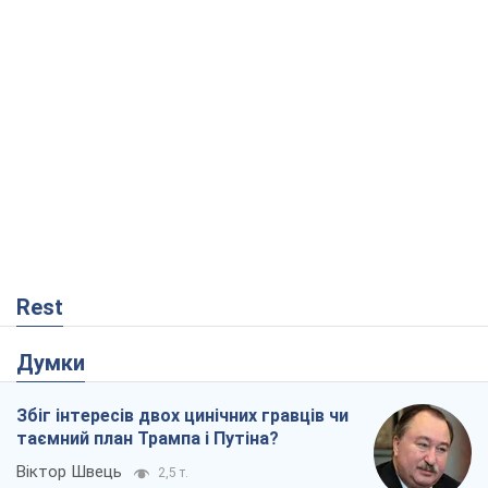
Rest
Думки
Збіг інтересів двох цинічних гравців чи
таємний план Трампа і Путіна?
Віктор Швець
2,5 т.
Мінськ готується до функціонування в
умовах масштабної воєнної кризи
Олександр Левченко
4,5 т.
Коли закінчиться війна?