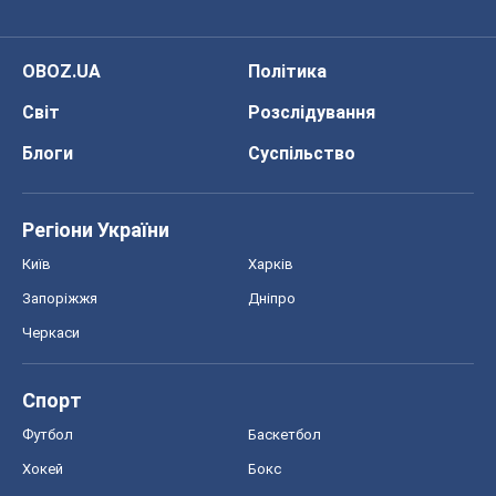
Регіони України
Київ
Харків
Запоріжжя
Дніпро
Черкаси
Спорт
Футбол
Баскетбол
Хокей
Бокс
Формула-1
Моя школа
ГДЗ
Підручники
Онлайн уроки
ДПА
ЗНО
НМТ
СНД посібники