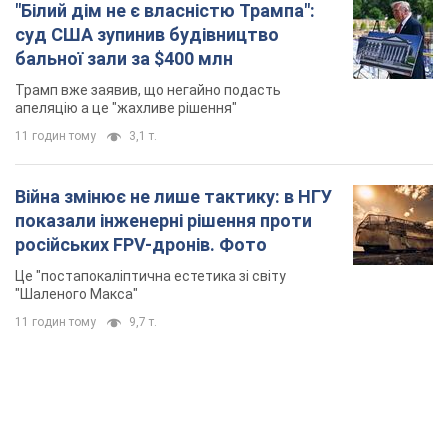
показали інженерні рішення проти
російських FPV-дронів. Фото
Це "постапокаліптична естетика зі світу
"Шаленого Макса"
11 годин тому
9,7 т.