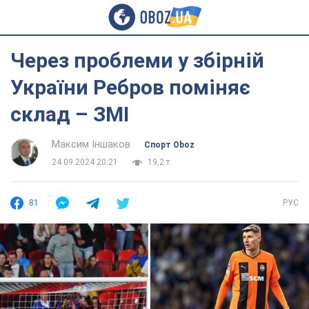
Через проблеми у збірній
України Ребров поміняє
склад – ЗМІ
Максим Іншаков
Спорт Oboz
24.09.2024 20:21
19,2 т.
81
РУС