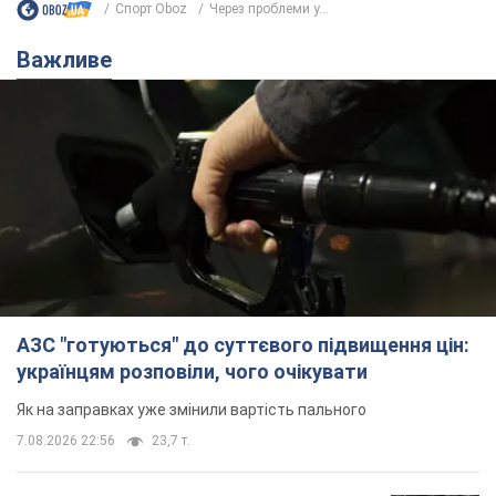
АЗС "готуються" до суттєвого підвищення цін:
українцям розповіли, чого очікувати
Як на заправках уже змінили вартість пального
7.08.2026 22:56
23,7 т.
"Білий дім не є власністю Трампа":
суд США зупинив будівництво
бальної зали за $400 млн
Трамп вже заявив, що негайно подасть
апеляцію а це "жахливе рішення"
11 годин тому
3,1 т.
Війна змінює не лише тактику: в НГУ