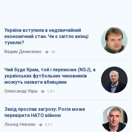
Чий буде Крим, той і переможе (NSJ), а
українських футбольних чиновників
можуть назвати вбивцями
Олександр Кірш
1,8 т.
Захід проспав загрозу: Росія може
перевірити НАТО війною
Леонід Невзлін
5,5 т.
"Варта" та "Новатор" витримали
кулеметний обстріл і удар FPV-дрона,
врятувавши життя офіцеру ЗСУ
Українська Бронетехніка
4,4 т.
Всі думки