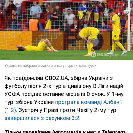
Як повідомляв OBOZ.UA, збірна України з
футболу після 2-х турів дивізіону B Ліги націй
УЄФА посідає останнє місце із 0 очок. У 1-му
турі збірна України
програла команді Албанії
(1:2).
Зустріч у Празі проти Чехії у 2-му турі
завершилася з рахунком 3:2.
Тільки
перевірена інформація у нас у Telegram-