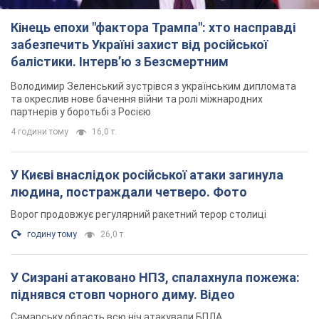
У Києві внаслідок російської атаки загинула
людина, постраждали четверо. Фото
Ворог продовжує регулярний ракетний терор столиці
годину тому
26,0 т.
У Сизрані атаковано НПЗ, спалахнула пожежа:
піднявся стовп чорного диму. Відео
Самарську область всю ніч атакували БПЛА
4 години тому
3,1 т.