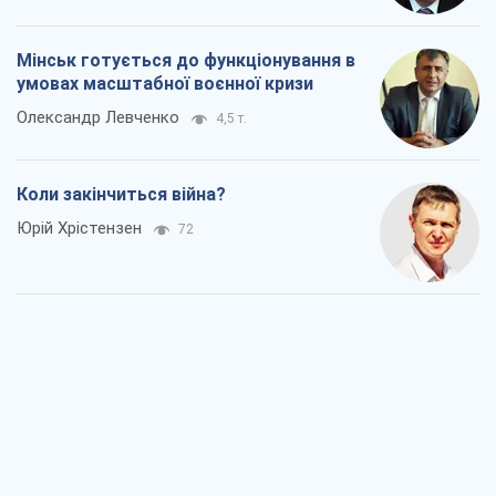
Юрій Хрістензен
72
Україна вступила в надзвичайний
економічний стан. Чи є світло вкінці
тунелю?
Вадим Денисенко
36