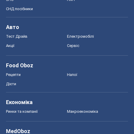
СНД посібники
Авто
Тест Драйв
Електромобілі
Акції
Сервіс
Food Oboz
Рецепти
Напої
Дієти
Економіка
Ринки та компанії
Макроекономіка
MedOboz