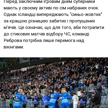
Перед заключним ігровим днем суперники
мають у своєму активі по сім набраних очок.
Однак ісландці випереджають "синьо-жовтих"
за кращою різницею забитих і пропущених
м'ячів. Це означає, що для того, аби потрапити
до стикових матчів відбору ЧС, команді
Реброва потрібна лише перемога над
вікінгами.