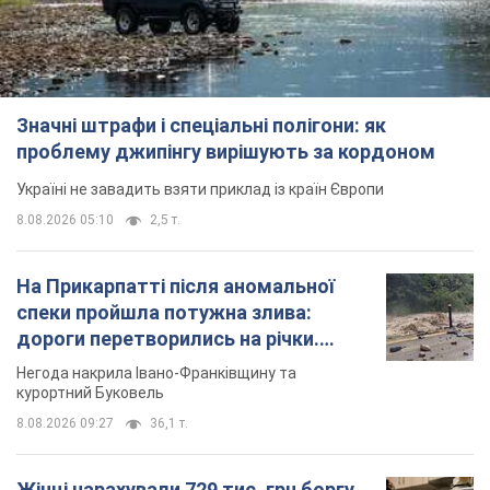
Значні штрафи і спеціальні полігони: як
проблему джипінгу вирішують за кордоном
Україні не завадить взяти приклад із країн Європи
8.08.2026 05:10
2,5 т.
На Прикарпатті після аномальної
спеки пройшла потужна злива:
дороги перетворились на річки.
Відео
Негода накрила Івано-Франківщину та
курортний Буковель
8.08.2026 09:27
36,1 т.
Жінці нарахували 729 тис. грн боргу