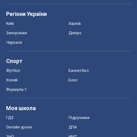
Регіони України
Київ
Харків
Запоріжжя
Дніпро
Черкаси
Спорт
Футбол
Баскетбол
Хокей
Бокс
Формула-1
Моя школа
ГДЗ
Підручники
Онлайн уроки
ДПА
ЗНО
НМТ