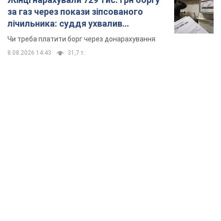
за газ через покази зіпсованого
лічильника: суддя ухвалив
неочікуване рішення
Чи треба платити борг через донарахування
8.08.2026 14:43
31,7 т.