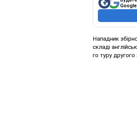
Google
Нападник збірно
складі англійсь
го туру другого