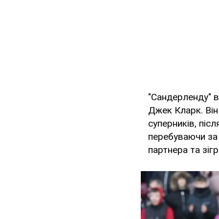
"Сандерленду" в
Джек Кларк. Він
суперників, післ
перебуваючи за 
партнера та зіг