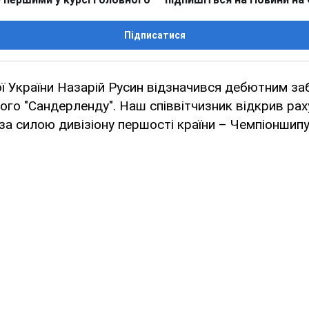
Підписатися
ї України Назарій Русин відзначився дебютним за
кого "Сандерленду". Наш співвітчизник відкрив рах
 за силою дивізіону першості країни – Чемпіоншипу