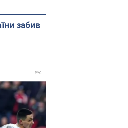
аїни забив
РУС