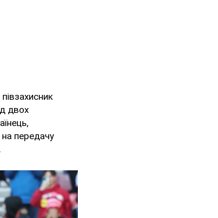
 півзахисник
ід двох
аїнець,
 на передачу
.