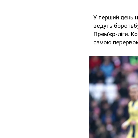
У перший день н
ведуть боротьбу
Прем'єр-ліги. К
самою перервою 