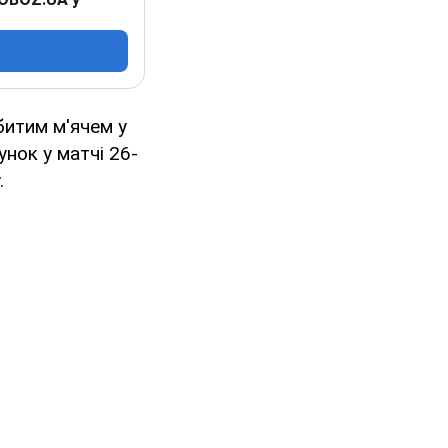
битим м'ячем у
унок у матчі 26-
.