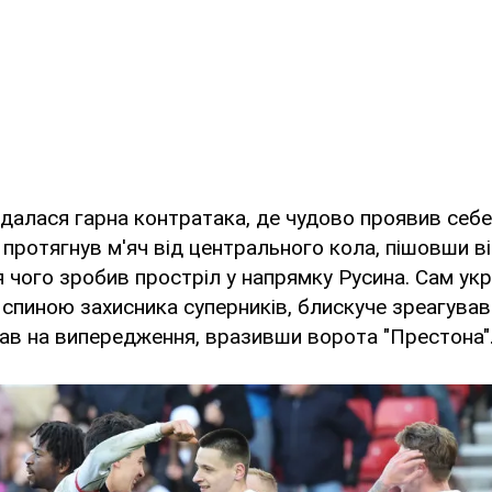
далася гарна контратака, де чудово проявив себе
 протягнув м'яч від центрального кола, пішовши в
я чого зробив простріл у напрямку Русина. Сам укр
спиною захисника суперників, блискуче зреагував
рав на випередження, вразивши ворота "Престона"