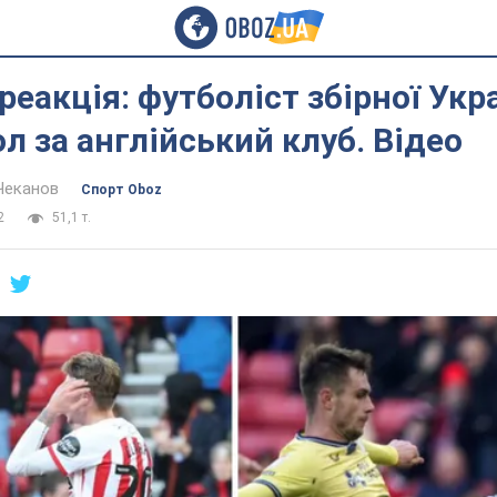
реакція: футболіст збірної Укр
л за англійський клуб. Відео
Чеканов
Спорт Oboz
2
51,1 т.