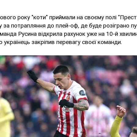
ового року "коти" приймали на своєму полі "Престо
 за потрапляння до плей-оф, де буде розіграно пу
оманда Русина відкрила рахунок уже на 10-й хвилин
українець закріпив перевагу своєї команди.