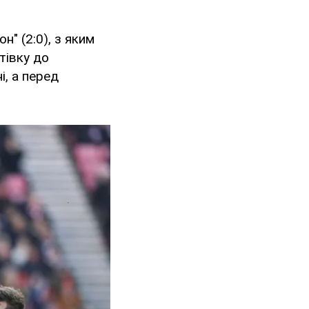
н" (2:0), з яким
тівку до
і, а перед