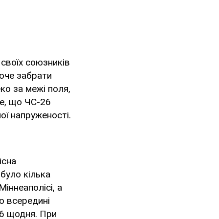
 своїх союзників
хоче забрати
ко за межі поля,
е, що ЧС-26
ої напруженості.
існа
 було кілька
іннеаполісі, а
ю всередині
26 щодня. При