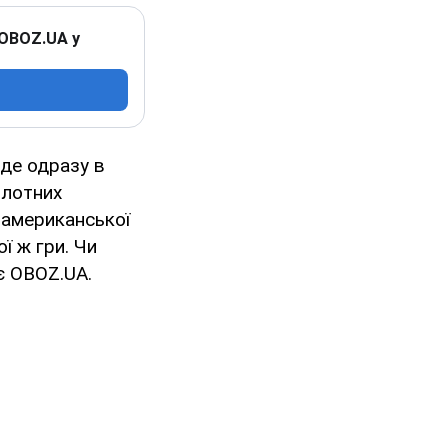
 OBOZ.UA у
йде одразу в
ілотних
 американської
ї ж гри. Чи
є OBOZ.UA.