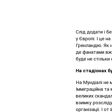
Слід додати і б
у Європі. І це н
Гренландію. Як 
де фанатами вже
буде не стільки
На стадіонах б
На Мундіалі не 
Імміграційна та 
великих скандал
взимку розсліду
організації. І о