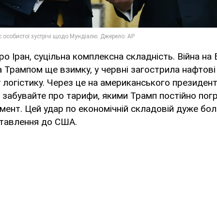
про Іран, суцільна комплексна складність. Війна на
а Трампом ще взимку, у червні загострила нафтові
 логістику. Через це на американського президен
 не забувайте про тарифи, якими Трамп постійно пог
мент. Цей удар по економічній складовій дуже бол
ставлення до США.