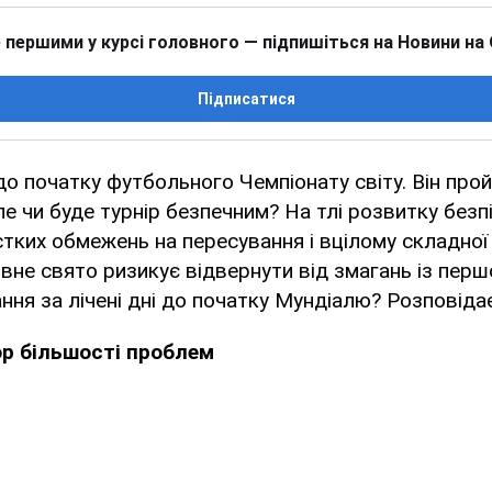
 першими у курсі головного — підпишіться на Новини на
Підписатися
о початку футбольного Чемпіонату світу. Він про
але чи буде турнір безпечним? На тлі розвитку безп
стких обмежень на пересування і вцілому складної
ивне свято ризикує відвернути від змагань із першо
ання за лічені дні до початку Мундіалю? Розповіда
р більшості проблем