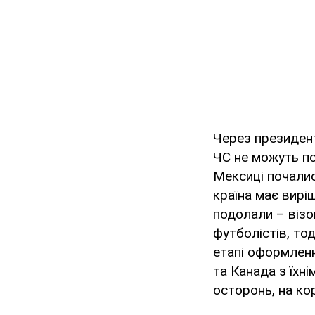
Через президент
ЧС не можуть по
Мексиці почалис
країна має виріш
подолали – візо
футболістів, то
етапі оформлен
та Канада з їхн
осторонь, на кор