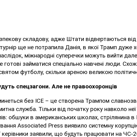
езпекову складову, адже Штати відвертаються від
а турнір ще не потрапила Данія, в якої Трамп дуже 
наслідок, міжнародні суперечки можуть вийти дале
 готові займатися спеціально навчені люди. Схож
 святом футболу, скільки ареною великою політичн
удуть спецзагони. Але не правоохоронців
минеться без ІСЕ – це створена Трампом славнозв
митна служба. Тільки від початку року навколо неї
ів: обшуки в американських школах, стрілянина в М
вання Associated Press виявило системну корупці
т її керівники заявили, що будуть працювати на ЧС-