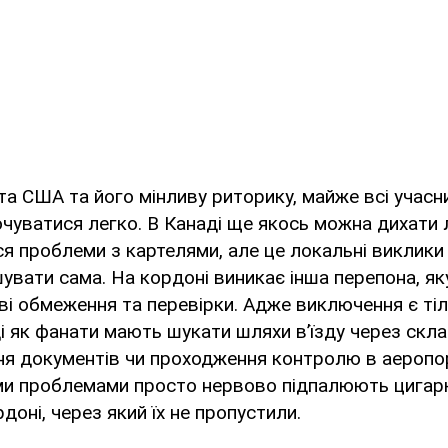
а США та його мінливу риторику, майже всі учасн
чуватися легко. В Канаді ще якось можна дихати л
я проблеми з картелями, але це локальні виклики 
увати сама. На кордоні виникає інша перепона, яку
ві обмеження та перевірки. Адже виключення є ті
ді як фанати мають шукати шляхи в’їзду через скл
ня документів чи проходження контролю в аеропо
іми проблемами просто нервово підпалюють цигар
доні, через який їх не пропустили.