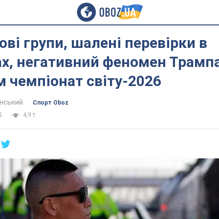
ві групи, шалені перевірки в
х, негативний феномен Трампа
 чемпіонат світу-2026
інський
Спорт Oboz
5
4,9 т.