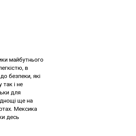
ики майбутнього
егкістю, в
до безпеки, які
 так і не
льки для
аднощі ще на
ртах. Мексика
ки десь