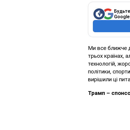
Будьте
Google
Ми все ближче д
трьох країнах, 
технологій, жор
політики, спорт
вирішили ці пит
Трамп – спонсо