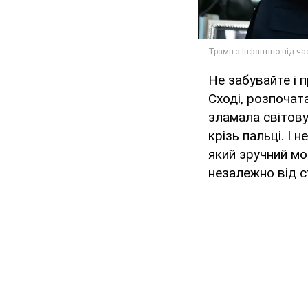
Не забувайте і 
Сході, розпочат
зламала світову
крізь пальці. І
який зручний мо
незалежно від 