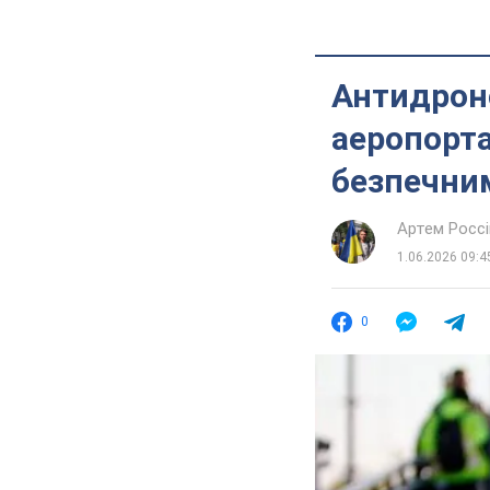
Антидроно
аеропорта
безпечним
Артем Росс
1.06.2026 09:4
0