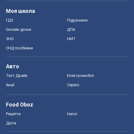
Моя школа
ГДЗ
Підручники
Онлайн уроки
ДПА
ЗНО
НМТ
СНД посібники
Авто
Тест Драйв
Електромобілі
Акції
Сервіс
Food Oboz
Рецепти
Напої
Дієти