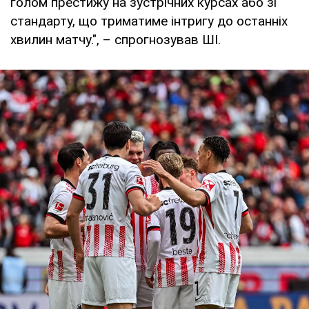
голом престижу на зустрічних курсах або зі
стандарту, що триматиме інтригу до останніх
хвилин матчу.", – спрогнозував ШІ.