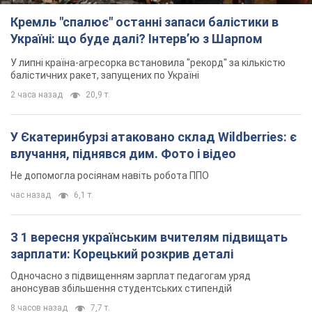
Кремль "спалює" останні запаси балістики в
Україні: що буде далі? Інтерв’ю з Шарпом
У липні країна-агресорка встановила "рекорд" за кількістю
балістичних ракет, запущених по Україні
2 часа назад
20,9 т.
У Єкатеринбурзі атаковано склад Wildberries: є
влучання, піднявся дим. Фото і відео
Не допомогла росіянам навіть робота ППО
час назад
6,1 т.
З 1 вересня українським вчителям підвищать
зарплати: Корецький розкрив деталі
Одночасно з підвищенням зарплат педагогам уряд
анонсував збільшення студентських стипендій
8 часов назад
7,7 т.