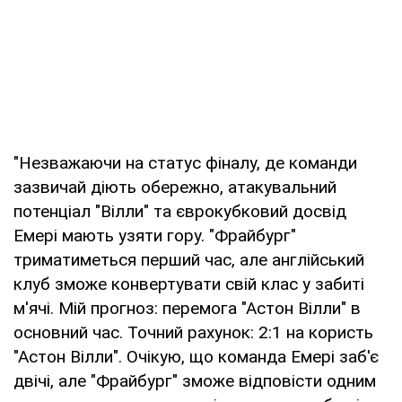
"Незважаючи на статус фіналу, де команди
зазвичай діють обережно, атакувальний
потенціал "Вілли" та єврокубковий досвід
Емері мають узяти гору. "Фрайбург"
триматиметься перший час, але англійський
клуб зможе конвертувати свій клас у забиті
м'ячі. Мій прогноз: перемога "Астон Вілли" в
основний час. Точний рахунок: 2:1 на користь
"Астон Вілли". Очікую, що команда Емері заб'є
двічі, але "Фрайбург" зможе відповісти одним