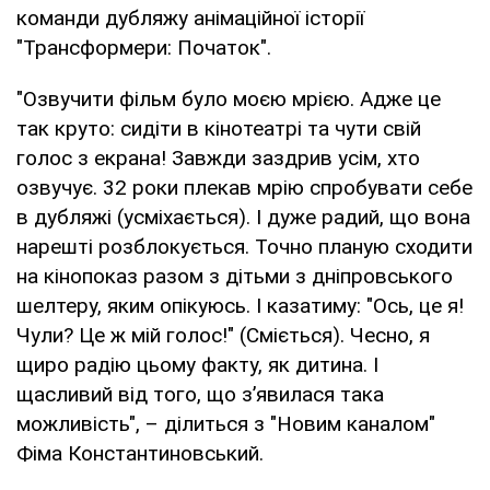
команди дубляжу анімаційної історії
"Трансформери: Початок".
"Озвучити фільм було моєю мрією. Адже це
так круто: сидіти в кінотеатрі та чути свій
голос з екрана! Завжди заздрив усім, хто
озвучує. 32 роки плекав мрію спробувати себе
в дубляжі (усміхається). І дуже радий, що вона
нарешті розблокується. Точно планую сходити
на кінопоказ разом з дітьми з дніпровського
шелтеру, яким опікуюсь. І казатиму: "Ось, це я!
Чули? Це ж мій голос!" (Сміється). Чесно, я
щиро радію цьому факту, як дитина. І
щасливий від того, що зʼявилася така
можливість", – ділиться з "Новим каналом"
Фіма Константиновський.