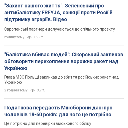
"Захист нашого життя": Зеленський про
антибалістику FREYJA, санкції проти Росії й
підтримку аграріїв. Відео
Європейські партнери долучаються до спільного проєкту
годину тому
15,9 т.
"Балістика вбиває людей": Сікорський закликав
обговорити перехоплення ворожих ракет над
Україною
Глава МЗС Польщі закликав до збиття російських ракет над
Україною
2 години тому
3,7 т.
Податкова передасть Міноборони дані про
чоловіків 18-60 років: для чого це потрібно
Це потрібно для перевірки військового обліку