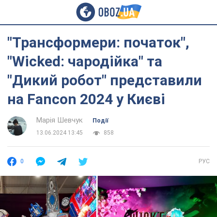
"Трансформери: початок",
"Wicked: чародійка" та
"Дикий робот" представили
на Fancon 2024 у Києві
Марія Шевчук
Події
13.06.2024 13:45
858
0
РУС