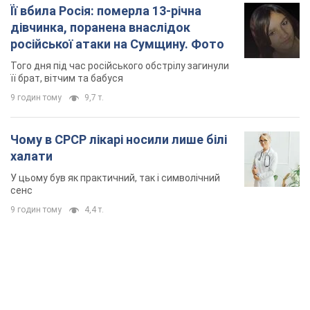
Її вбила Росія: померла 13-річна
дівчинка, поранена внаслідок
російської атаки на Сумщину. Фото
Того дня під час російського обстрілу загинули
її брат, вітчим та бабуся
9 годин тому
9,7 т.
Чому в СРСР лікарі носили лише білі
халати
У цьому був як практичний, так і символічний
сенс
9 годин тому
4,4 т.