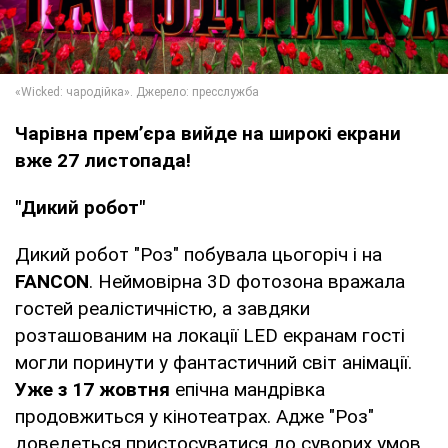
Чарівна прем’єра вийде на широкі екрани
вже 27 листопада!
"Дикий робот"
Дикий робот "Роз" побувала цьогоріч і на
FANCON
. Неймовірна 3D фотозона вражала
гостей реалістичністю, а завдяки
розташованим на локації LED екранам гості
могли поринути у фантастичний світ анімації.
Уже з 17 жовтня
епічна мандрівка
продовжиться у кінотеатрах. Адже "Роз"
доведеться пристосуватися до суворих умов