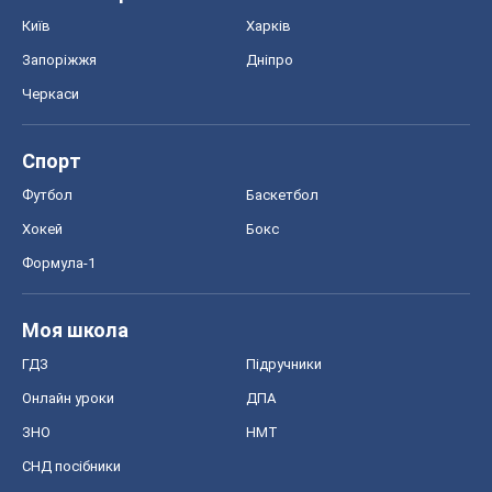
Хокей
Бокс
Формула-1
Моя школа
ГДЗ
Підручники
Онлайн уроки
ДПА
ЗНО
НМТ
СНД посібники
Авто
Тест Драйв
Електромобілі
Акції
Сервіс
Food Oboz
Рецепти
Напої