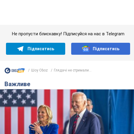
Шоу Oboz
Глядачі не стримали...
Важливе
Дружина тяжкохворого Джо Байдена назвала
перший симптом, який сигналізував про його
"агресивний" рак
Спершу лікарі не надали цьому належної уваги