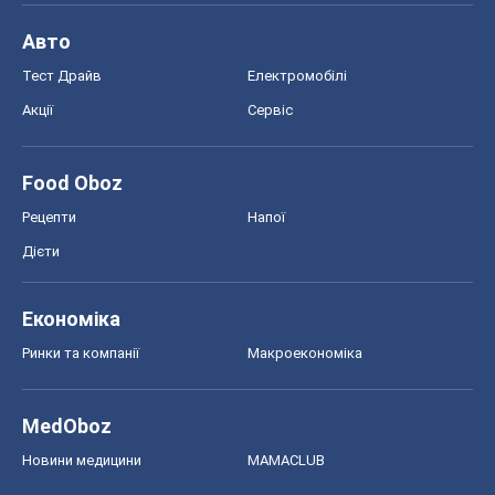
Дієти
Економіка
Ринки та компанії
Макроекономіка
MedOboz
Новини медицини
MAMACLUB
Шоу
Афіша
Плітки
Краса
Мода
Жіночий журнал