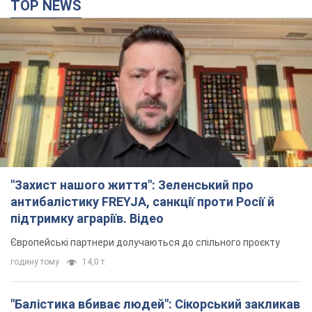
"Захист нашого життя": Зеленський про
антибалістику FREYJA, санкції проти Росії й
підтримку аграріїв. Відео
Європейські партнери долучаються до спільного проєкту
годину тому
14,0 т.
"Балістика вбиває людей": Сікорський закликав
обговорити перехоплення ворожих ракет над
Україною
Глава МЗС Польщі закликав до збиття російських ракет над
Україною
2 години тому
3,4 т.
Податкова передасть Міноборони дані про
чоловіків 18-60 років: для чого це потрібно