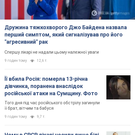
9 годин тому
12,6 т.
Її вбила Росія: померла 13-річна
дівчинка, поранена внаслідок
російської атаки на Сумщину. Фото
Того дня під час російського обстрілу загинули
її брат, вітчим та бабуся
9 годин тому
9,7 т.
Чому в СРСР лікарі носили лише білі
халати
У цьому був як практичний, так і символічний
сенс
9 годин тому
4,4 т.