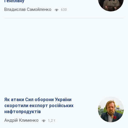
Як атаки Сил оборони України
скоротили експорт російських
нафтопродуктів
Андрій Клименко
1,2 т.
Два супертурніри Магучіх: спортивний
календар осені 2026 року
Олександр Липенко
1,4 т.
Ракетний щит і меч України: ставка на
виробництво власних ракет