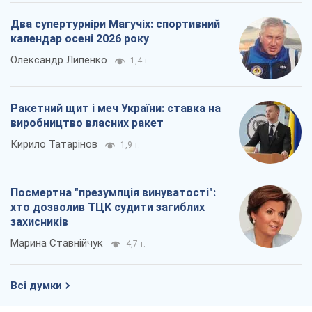
Кирило Татарінов
1,9 т.
Посмертна "презумпція винуватості":
хто дозволив ТЦК судити загиблих
захисників
Марина Ставнійчук
4,7 т.
Всі думки
Про компанію
Команда
Правова інформація
Політика конфіденційності
Реклама на сайті
Документи