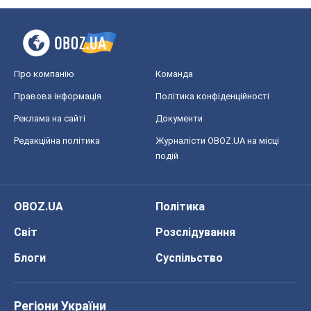
Редакційна політика
Журналісти OBOZ.UA на місці
подій
OBOZ.UA
Політика
Світ
Розслідування
Блоги
Суспільство
Регіони України
Київ
Харків
Запоріжжя
Дніпро
Черкаси
Спорт
Футбол
Баскетбол