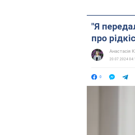
"Я переда
про рідкі
Анастасія К
20.07.2024 04:
0