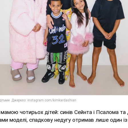
 мамою чотирьох дітей: синів Сейнта і Псалома та
ами моделі, спадкову недугу отримав лише один із