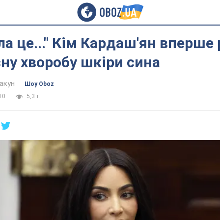
ла це..." Кім Кардаш'ян вперше
сну хворобу шкіри сина
акун
Шоу Oboz
10
5,3 т.