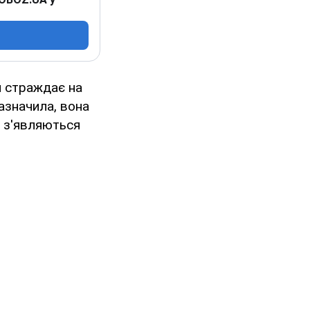
я страждає на
зазначила, вона
ни з'являються