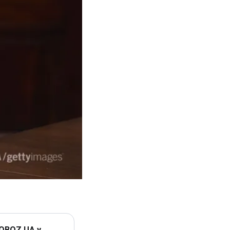
 OBOZ.UA у