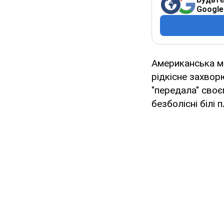
Google
Американська 
рідкісне захвор
"передала" своєм
безболісні білі 