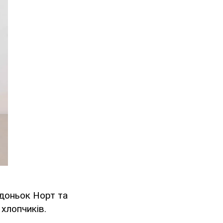
 доньок Норт та
 хлопчиків.