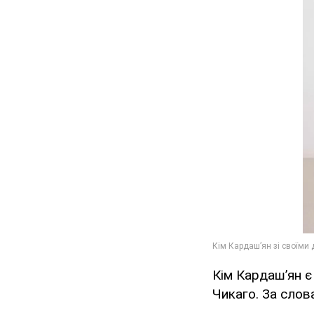
Кім Кардаш’ян є
Чикаго. За слов