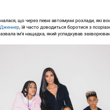
зналася, що через певні автоімунні розлади, які в
 Дженнер
, їй часто доводиться боротися з псоріа
азвала ім’я нащадка, який успадкував захворюван