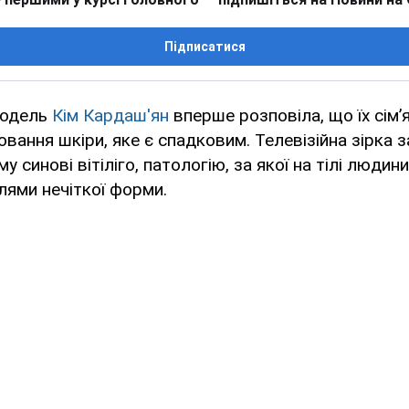
Підписатися
модель
Кім Кардаш'ян
вперше розповіла, що їх сім’
ювання шкіри, яке є спадковим. Телевізійна зірка 
у синові вітіліго, патологію, за якої на тілі люди
плями нечіткої форми.