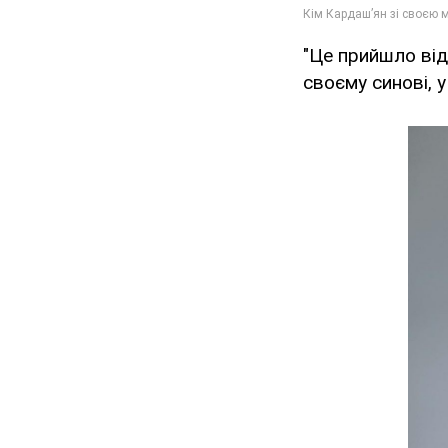
"Це прийшло від
своєму синові, у