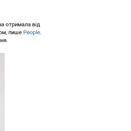
она отримала від
зом, пише
People
.
ня.