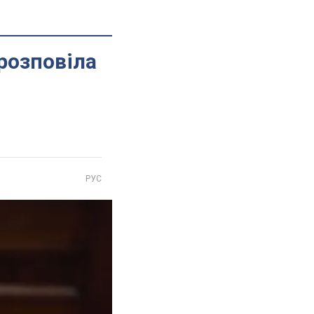
 розповіла
РУС