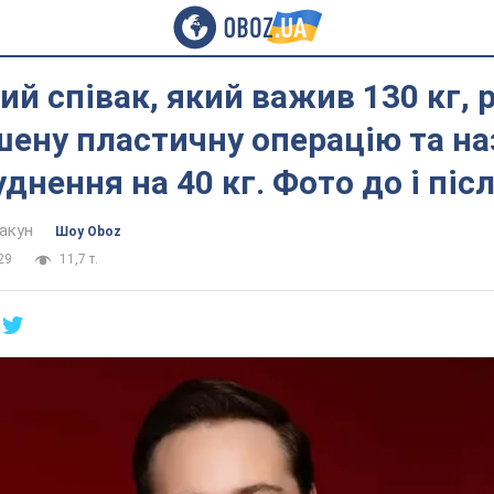
ий співак, який важив 130 кг, 
ену пластичну операцію та на
уднення на 40 кг. Фото до і піс
акун
Шоу Oboz
29
11,7 т.