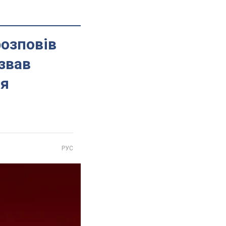
розповів
звав
ля
РУС