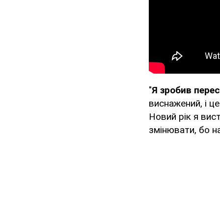
"
Я зробив пере
виснажений, і ц
Новий рік я вист
змінювати, бо на