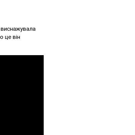
а виснажувала
о це він