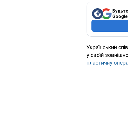
Будьте
Google
Український спі
у своїй зовнішно
пластичну опер