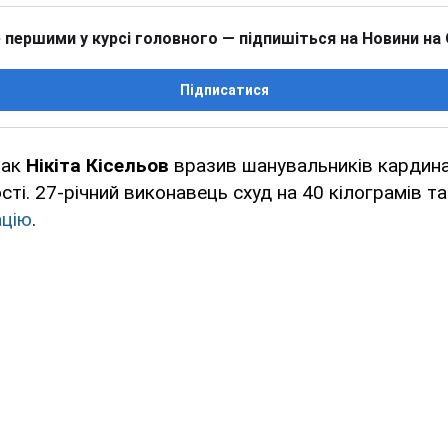
 першими у курсі головного — підпишіться на Новини на
Підписатися
вак
Нікіта Кісельов
вразив шанувальників кардин
сті. 27-річний виконавець схуд на 40 кілограмів т
ацію
.