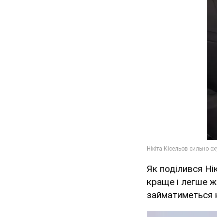
Як поділився Нік
краще і легше ж
займатиметься н