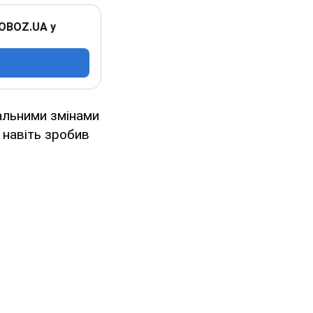
 OBOZ.UA у
альними змінами
а навіть зробив