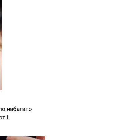
ало набагато
т і