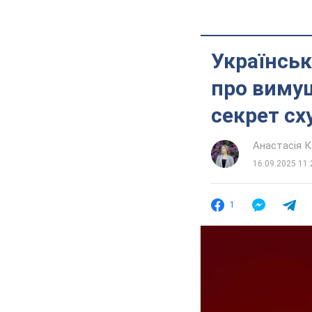
Українськ
про вимуш
секрет сх
Анастасія К
16.09.2025 11:
1