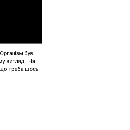
 Організм був
му вигляді. На
, що треба щось