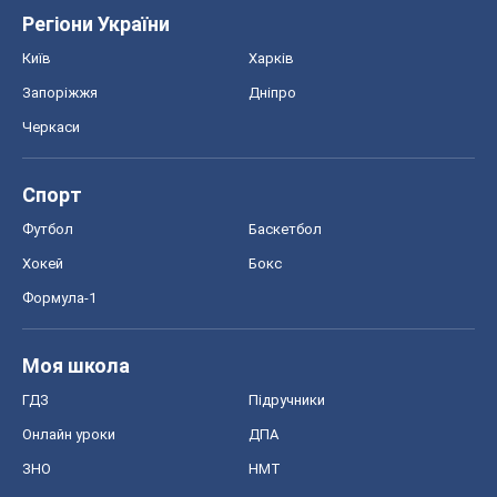
Регіони України
Київ
Харків
Запоріжжя
Дніпро
Черкаси
Спорт
Футбол
Баскетбол
Хокей
Бокс
Формула-1
Моя школа
ГДЗ
Підручники
Онлайн уроки
ДПА
ЗНО
НМТ