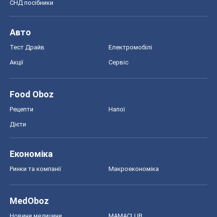
СНД посібники
Авто
Тест Драйв
Електромобілі
Акції
Сервіс
Food Oboz
Рецепти
Напої
Дієти
Економіка
Ринки та компанії
Макроекономіка
MedOboz
Новини медицини
MAMACLUB