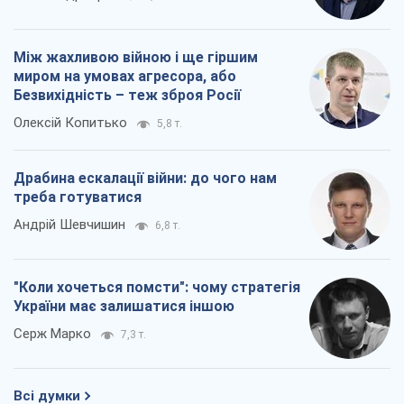
Між жахливою війною і ще гіршим
миром на умовах агресора, або
Безвихідність – теж зброя Росії
Олексій Копитько
5,8 т.
Драбина ескалації війни: до чого нам
треба готуватися
Андрій Шевчишин
6,8 т.
"Коли хочеться помсти": чому стратегія
України має залишатися іншою
Серж Марко
7,3 т.
Всі думки