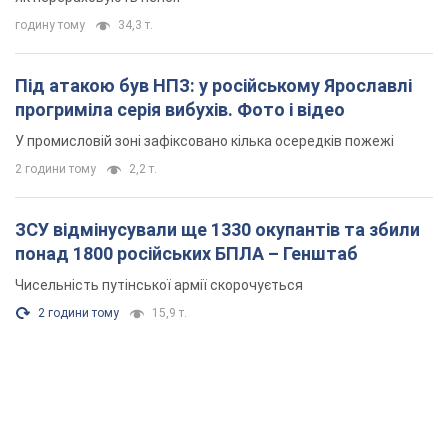
годину тому
34,3 т.
Під атакою був НПЗ: у російському Ярославлі
прогриміла серія вибухів. Фото і відео
У промисловій зоні зафіксовано кілька осередків пожежі
2 години тому
2,2 т.
ЗСУ відмінусували ще 1330 окупантів та збили
понад 1800 російських БПЛА – Генштаб
Чисельність путінської армії скорочується
2 години тому
15,9 т.