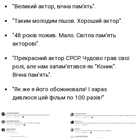
"Великий актор, вічна памʼять".
"Таким молодим пішов. Хороший актор".
"48 років пожив. Мало. Світла пам'ять
акторові".
"Прекрасний актор СРСР. Чудово грав свої
ролі, але нам запам'ятався як "Коник".
Вічна пам'ять".
"Як же я його обожнювала! І зараз
дивлюся цей фільм по 100 разів!"