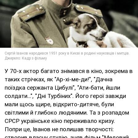
У 70-х актор багато знімався в кіно, зокрема в
таких стрічках, як "Ар-хі-ме-ди!", "Дачна
поїздка сержанта Цибулі", "Ати-бати, йшли
солдати...", "Дні Турбіних". Його герої завжди
мали щось щире, відкрито-дитяче, були
світлими й глибоко людяними. Та з розпадом
СРСР українське кіно переживало кризу.
Попри це, Іванов не полишав творчості:
створив власну студію, зняв фільм "Медовий