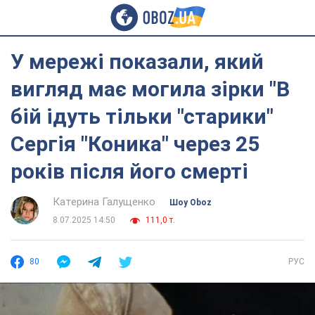
У мережі показали, який
вигляд має могила зірки "В
бій ідуть тільки "старики"
Сергія "Коника" через 25
років після його смерті
Катерина Галущенко
Шоу Oboz
8.07.2025 14:50
111,0 т.
80
РУС