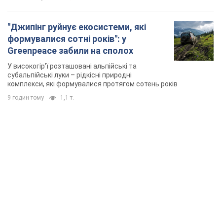
"Джипінг руйнує екосистеми, які
формувалися сотні років": у
Greenpeace забили на сполох
У високогір'ї розташовані альпійські та
субальпійські луки – рідкісні природні
комплекси, які формувалися протягом сотень років
9 годин тому
1,1 т.