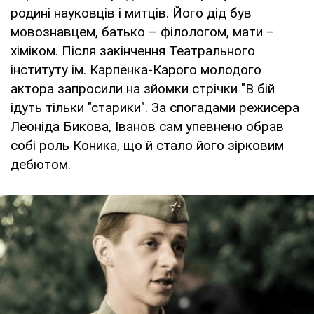
родині науковців і митців. Його дід був
мовознавцем, батько – філологом, мати –
хіміком. Після закінчення Театрального
інституту ім. Карпенка-Карого молодого
актора запросили на зйомки стрічки "В бій
ідуть тільки "старики". За спогадами режисера
Леоніда Бикова, Іванов сам упевнено обрав
собі роль Коника, що й стало його зірковим
дебютом.