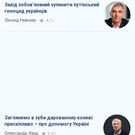
Захід зобов'язаний зупинити путінський
геноцид українців
Леонід Невзлін
4,1 т.
Заглянемо в зуби дарованому коневі:
прискіпливо – про допомогу Україні
Олександр Кірш
6,4 т.