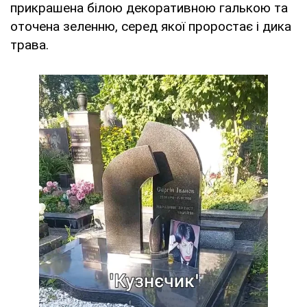
прикрашена білою декоративною галькою та
оточена зеленню, серед якої проростає і дика
трава.