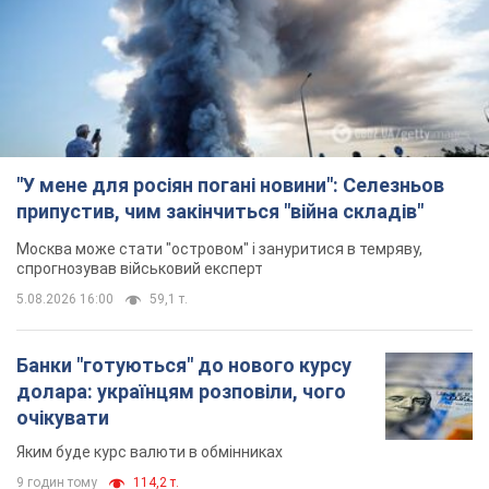
"У мене для росіян погані новини": Селезньов
припустив, чим закінчиться "війна складів"
Москва може стати "островом" і зануритися в темряву,
спрогнозував військовий експерт
5.08.2026 16:00
59,1 т.
Банки "готуються" до нового курсу
долара: українцям розповіли, чого
очікувати
Яким буде курс валюти в обмінниках
9 годин тому
114,2 т.