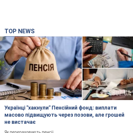
TOP NEWS
Українці "хакнули" Пенсійний фонд: виплати
масово підвищують через позови, але грошей
не вистачає
Як перераховують пенсії