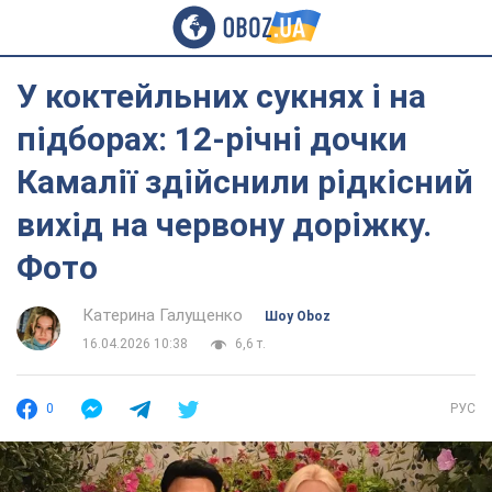
У коктейльних сукнях і на
підборах: 12-річні дочки
Камалії здійснили рідкісний
вихід на червону доріжку.
Фото
Катерина Галущенко
Шоу Oboz
16.04.2026 10:38
6,6 т.
0
РУС