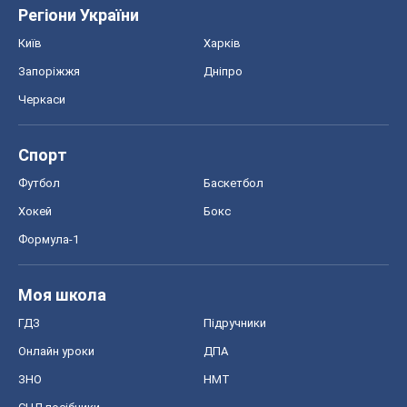
Регіони України
Київ
Харків
Запоріжжя
Дніпро
Черкаси
Спорт
Футбол
Баскетбол
Хокей
Бокс
Формула-1
Моя школа
ГДЗ
Підручники
Онлайн уроки
ДПА
ЗНО
НМТ