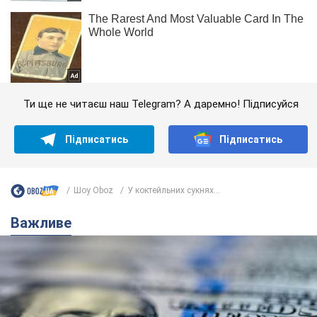
Ти ще не читаєш наш Telegram? А даремно! Підписуйся
Підписатись
Підписатись
Шоу Oboz
У коктейльних сукнях...
Важливе