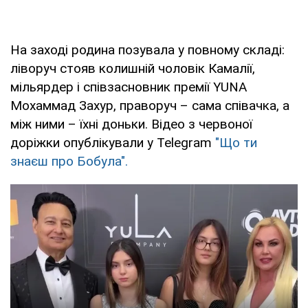
На заході родина позувала у повному складі:
ліворуч стояв колишній чоловік Камалії,
мільярдер і співзасновник премії YUNA
Мохаммад Захур, праворуч – сама співачка, а
між ними – їхні доньки. Відео з червоної
доріжки опублікували у Telegram
"Що ти
знаєш про Бобула".