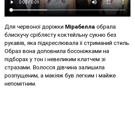
Для червоної доріжки
Мірабелла
обрала
блискучу сріблясту коктейльну сукню без
рукавів, яка підкреслювала її стриманий стиль.
Образ вона доповнила босоніжками на
підборах у тон і невеликим клатчем зі
стразами. Волосся дівчина залишила
розпущеним, а макіяж був легким і майже
непомітним.