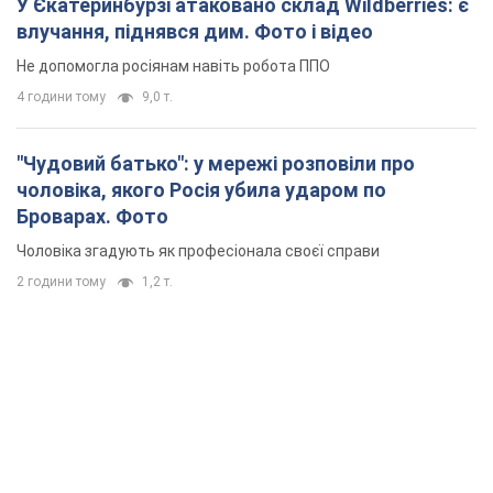
У Єкатеринбурзі атаковано склад Wildberries: є
влучання, піднявся дим. Фото і відео
Не допомогла росіянам навіть робота ППО
4 години тому
9,0 т.
"Чудовий батько": у мережі розповіли про
чоловіка, якого Росія убила ударом по
Броварах. Фото
Чоловіка згадують як професіонала своєї справи
2 години тому
1,2 т.