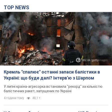
TOP NEWS
Кремль "спалює" останні запаси балістики в
Україні: що буде далі? Інтерв’ю з Шарпом
У липні країна-агресорка встановила "рекорд" за кількістю
балістичних ракет, запущених по Україні
4 години тому
48,1 т.