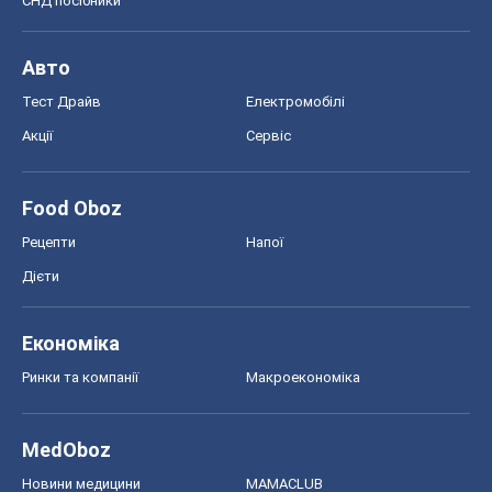
СНД посібники
Авто
Тест Драйв
Електромобілі
Акції
Сервіс
Food Oboz
Рецепти
Напої
Дієти
Економіка
Ринки та компанії
Макроекономіка
MedOboz
Новини медицини
MAMACLUB