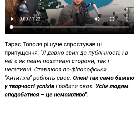
Тарас Тополя рішуче спростував ці
припущення:
"Я давно звик до публічності, і в
неї є як певні позитивні сторони, так і
негативні. Ставлюся по-філософськи.
"Антитіла" роблять своє.
Олені так само бажаю
у творчості успіхів
і робити своє.
Усім людям
сподобатися – це неможливо".