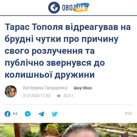
Тарас Тополя відреагував на
брудні чутки про причину
свого розлучення та
публічно звернувся до
колишньої дружини
Катерина Галущенко
Шоу Oboz
3.12.2025 17:02
33,0 т.
84
РУС