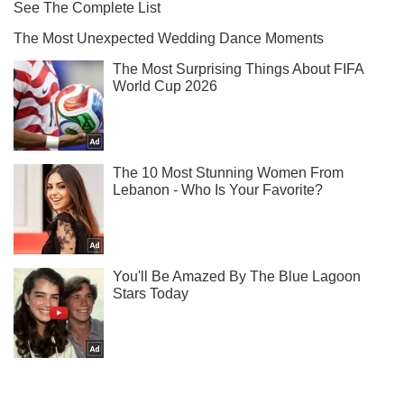
Ти ще не читаєш наш Telegram? А даремно! Підписуйся