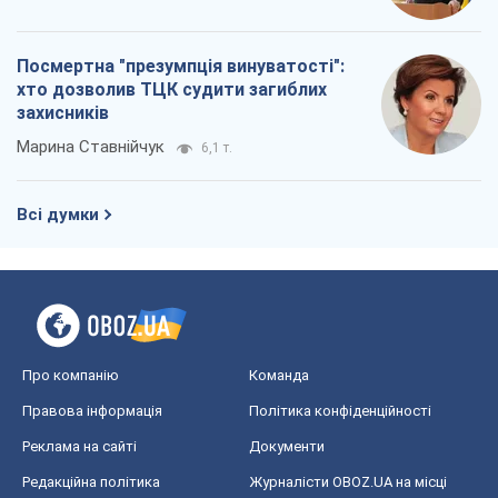
Правова інформація
Політика конфіденційності
Реклама на сайті
Документи
Редакційна політика
Журналісти OBOZ.UA на місці
подій
OBOZ.UA
Політика
Світ
Розслідування
Блоги
Суспільство
Регіони України
Київ
Харків
Запоріжжя
Дніпро
Черкаси