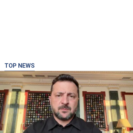
"Захист нашого життя": Зеленський про
антибалістику FREYJA, санкції проти Росії й
підтримку аграріїв. Відео
Європейські партнери долучаються до спільного проєкту
4 години тому
49,4 т.
"Балістика вбиває людей": Сікорський закликав
обговорити перехоплення ворожих ракет над
Україною
Глава МЗС Польщі закликав до збиття російських ракет над
Україною
4 години тому
7,9 т.