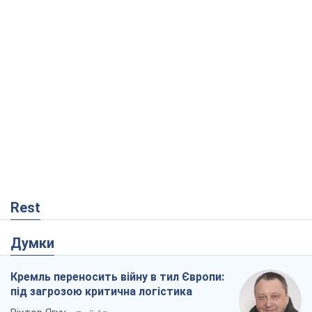
Думки
Кремль переносить війну в тил Європи:
під загрозою критична логістика
Віктор Ягун
9,4 т.
На якому боці історії виступає Дональд
Трамп?
Віктор Каспрук
7,7 т.
В Києві вирубали понад 300 великих
дерев заради теплотраси і всупереч
Генплану
Владислав Самойленко
1,3 т.