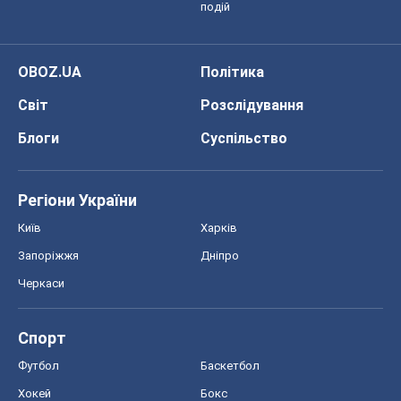
Спорт
Футбол
Баскетбол
Хокей
Бокс
Формула-1
Моя школа
ГДЗ
Підручники
Онлайн уроки
ДПА
ЗНО
НМТ
СНД посібники
Авто
Тест Драйв
Електромобілі
Акції
Сервіс