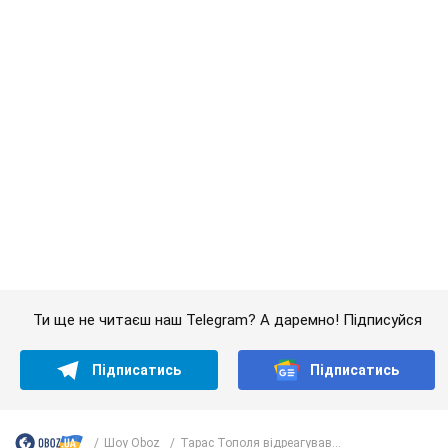
Підписатись
Підписатись
Шоу Oboz
Тарас Тополя відреагував...
Важливе
Дружина тяжкохворого Джо Байдена назвала
перший симптом, який сигналізував про його