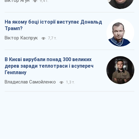
Як атаки Сил оборони України
скоротили експорт російських
нафтопродуктів
Андрій Клименко
1,9 т.
Два супертурніри Магучіх: спортивний
календар осені 2026 року
Олександр Липенко
5,1 т.