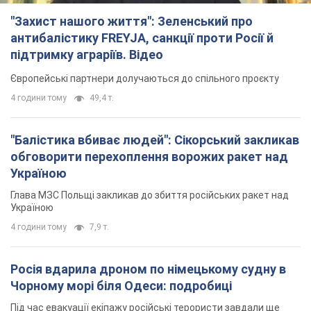
Росія вдарила дроном по німецькому судну в
Чорному морі біля Одеси: подробиці
Під час евакуації екіпажу російські терористи завдали ще
одного удару безпілотником по судну
3 години тому
2,2 т.