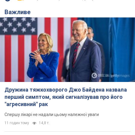
"агресивний" рак
Спершу лікарі не надали цьому належної уваги
11 годин тому
14,8 т.
Відпустка Лесі Нікітюк у Карпатах
обернулася скандалом: чому ведучу
несправедливо захейтили
Знаменитість вийшла на пряму комунікацію в
мережі та розставила всі крапки над "і"
7 годин тому
11,7 т.
Не лише через зарплату: чому
українці не поспішають
погоджуватися на вакансії
Чого найбільше бракує на ринку праці
9 годин тому
3,1 т.