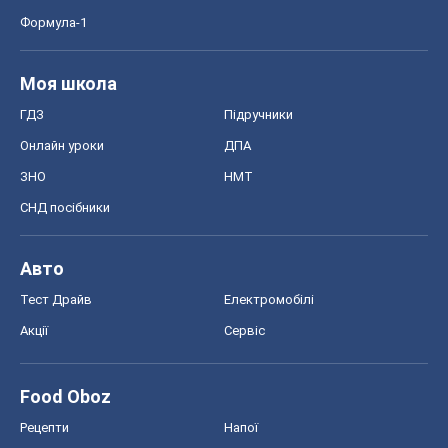
Food Oboz
Рецепти
Напої
Дієти
Економіка
Ринки та компанії
Макроекономіка
MedOboz
Новини медицини
MAMACLUB
Шоу
Афіша
Плітки
Краса
Мода