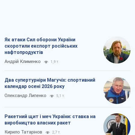
Ракетний щит і меч України: ставка на
виробництво власних ракет
Кирило Татарінов
2,7 т.
Посмертна "презумпція винуватості":
хто дозволив ТЦК судити загиблих
захисників
Марина Ставнійчук
6,1 т.
Всі думки
Про компанію
Команда