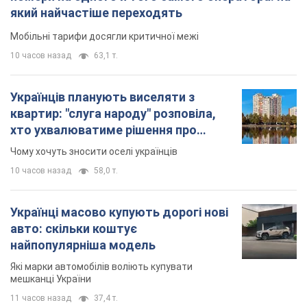
який найчастіше переходять
Мобільні тарифи досягли критичної межі
10 часов назад
63,1 т.
Українців планують виселяти з
квартир: "слуга народу" розповіла,
хто ухвалюватиме рішення про
знесення будинків
Чому хочуть зносити оселі українців
10 часов назад
58,0 т.
Українці масово купують дорогі нові
авто: скільки коштує
найпопулярніша модель
Які марки автомобілів воліють купувати
мешканці України
11 часов назад
37,4 т.