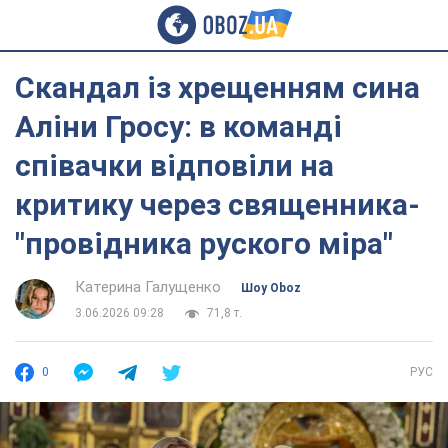
Скандал із хрещенням сина
Аліни Гросу: в команді
співачки відповіли на
критику через священника-
"провідника руского міра"
Катерина Галущенко
Шоу Oboz
3.06.2026 09:28
71,8 т.
0
РУС