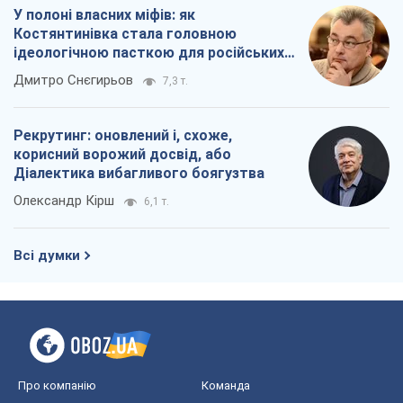
У полоні власних міфів: як
Костянтинівка стала головною
ідеологічною пасткою для російських
окупантів
Дмитро Снєгирьов
7,3 т.
Рекрутинг: оновлений і, схоже,
корисний ворожий досвід, або
Діалектика вибагливого боягузтва
Олександр Кірш
6,1 т.
Всі думки
Про компанію
Команда