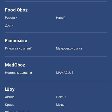
Food Oboz
Рецепти
Напої
Дієти
Економіка
Ринки та компанії
Макроекономіка
MedOboz
Новини медицини
MAMACLUB
Шоу
Афіша
Плітки
Краса
Мода