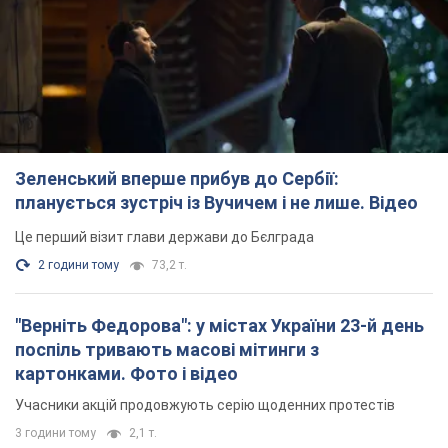
Зеленський вперше прибув до Сербії:
планується зустріч із Вучичем і не лише. Відео
Це перший візит глави держави до Бєлграда
2 години тому
73,2 т.
"Верніть Федорова": у містах України 23-й день
поспіль тривають масові мітинги з
картонками. Фото і відео
Учасники акцій продовжують серію щоденних протестів
3 години тому
2,1 т.