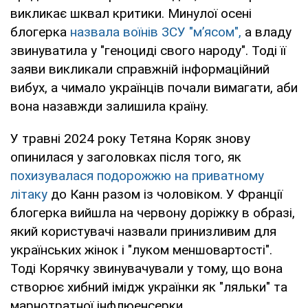
викликає шквал критики. Минулої осені
блогерка
назвала воїнів ЗСУ "м’ясом",
а владу
звинуватила у "геноциді свого народу". Тоді її
заяви викликали справжній інформаційний
вибух, а чимало українців почали вимагати, аби
вона назавжди залишила країну.
У травні 2024 року Тетяна Коряк знову
опинилася у заголовках після того, як
похизувалася подорожжю на приватному
літаку
до Канн разом із чоловіком. У Франції
блогерка вийшла на червону доріжку в образі,
який користувачі назвали принизливим для
українських жінок і "луком меншовартості".
Тоді Корячку звинувачували у тому, що вона
створює хибний імідж українки як "ляльки" та
марнотратної інфлюенсерки.