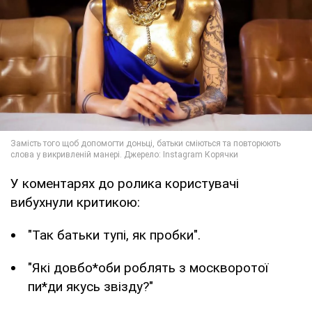
У коментарях до ролика користувачі
вибухнули критикою:
"Так батьки тупі, як пробки".
"Які довбо*оби роблять з москворотої
пи*ди якусь звізду?"