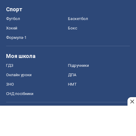
Спорт
Футбол
Баскетбол
Хокей
Бокс
Формула-1
Моя школа
ГДЗ
Підручники
Онлайн уроки
ДПА
ЗНО
НМТ
СНД посібники
Авто
Тест Драйв
Електромобілі
Акції
Сервіс