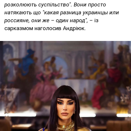
розколюють суспільство". Вони просто
натякають що "какая разница украинцы или
россияне, они же – один народ",
– із
сарказмом наголосив Андріюк.