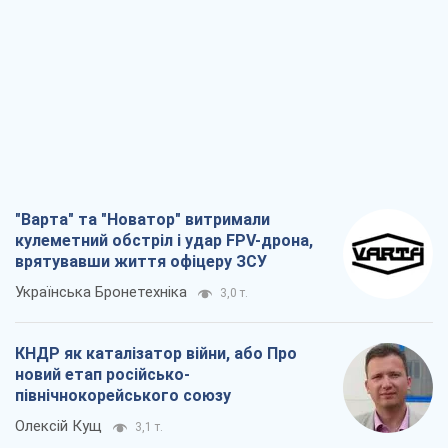
"Варта" та "Новатор" витримали
кулеметний обстріл і удар FPV-дрона,
врятувавши життя офіцеру ЗСУ
Українська Бронетехніка
3,0 т.
КНДР як каталізатор війни, або Про
новий етап російсько-
північнокорейського союзу
Олексій Кущ
3,1 т.