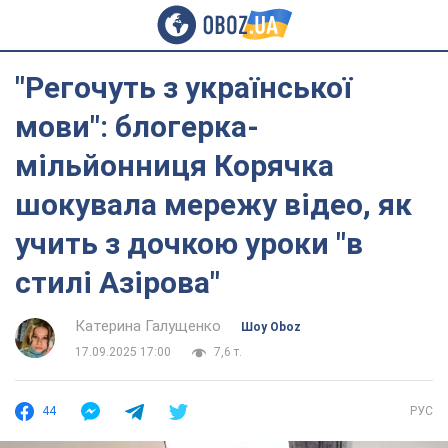
"Регочуть з української
мови": блогерка-
мільйонниця Корячка
шокувала мережу відео, як
учить з дочкою уроки "в
стилі Азірова"
Катерина Галущенко
Шоу Oboz
17.09.2025 17:00
7,6 т.
44
РУС