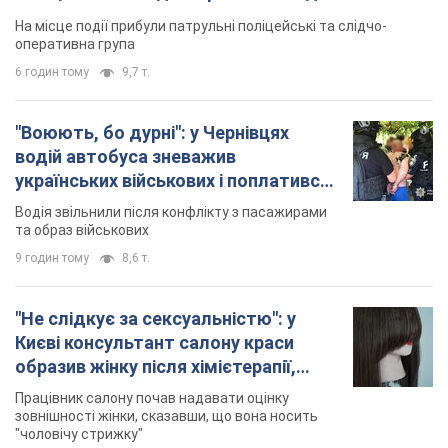
На місце події прибули патрульні поліцейські та слідчо-
оперативна група
6 годин тому
9,7 т.
"Воюють, бо дурні": у Чернівцях
водій автобуса зневажив
українських військових і поплатився.
Відео
Водія звільнили після конфлікту з пасажирами
та образ військових
9 годин тому
8,6 т.
"Не слідкує за сексуальністю": у
Києві консультант салону краси
образив жінку після хімієтерапії,
розгорівся скандал. Фото
Працівник салону почав надавати оцінку
зовнішності жінки, сказавши, що вона носить
"чоловічу стрижку"