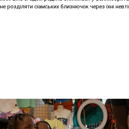
не розділяти сіамських близнючок через їхні невті