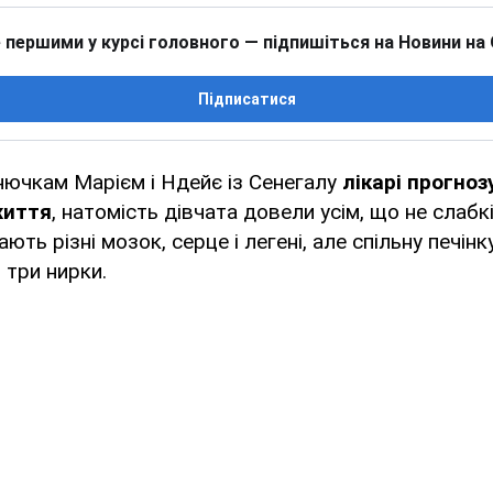
 першими у курсі головного — підпишіться на Новини на
Підписатися
нючкам Марієм і Ндейє із Сенегалу
лікарі прогно
життя
, натомість дівчата довели усім, що не слабк
ають різні мозок, серце і легені, але спільну печінк
 три нирки.