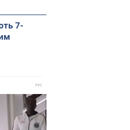
ють 7-
ким
РУС