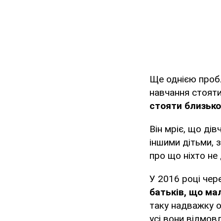
Ще однією проб
навчання стояти
стояти близько
Він мріє, що ді
іншими дітьми, 
про що ніхто не 
У 2016 році чер
батьків, що ма
таку надважку оп
усі вони відмов