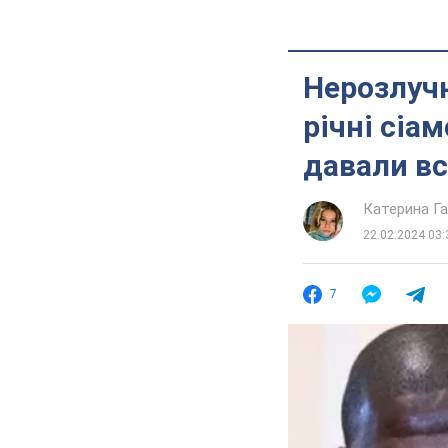
Нерозлучн
річні сіа
давали вс
Катерина Г
22.02.2024 03:
7