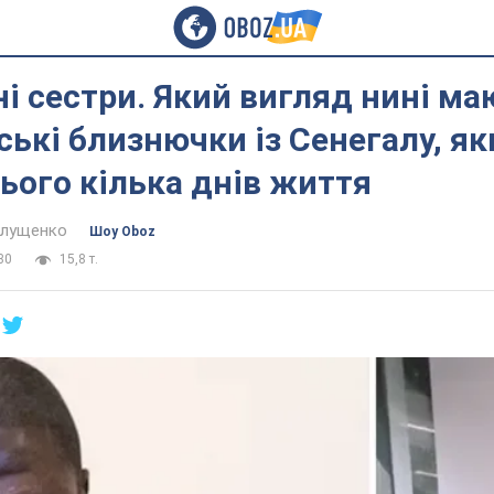
і сестри. Який вигляд нині ма
мські близнючки із Сенегалу, я
ього кілька днів життя
алущенко
Шоу Oboz
30
15,8 т.