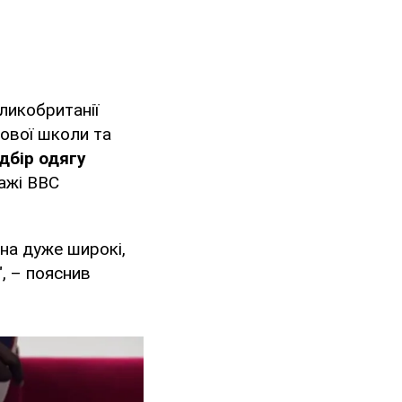
еликобританії
кової школи та
дбір одягу
ажі BBC
гна дуже широкі,
, – пояснив