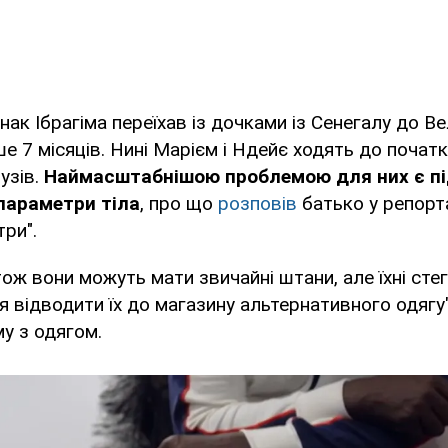
нак Ібрагіма переїхав із дочками із Сенегалу до В
ше 7 місяців. Нині Марієм і Ндейє ходять до почат
узів.
Наймасштабнішою проблемою для них є пі
 параметри тіла
, про що
розповів
батько у репорт
три".
 тож вони можуть мати звичайні штани, але їхні сте
 відводити їх до магазину альтернативного одягу"
у з одягом.