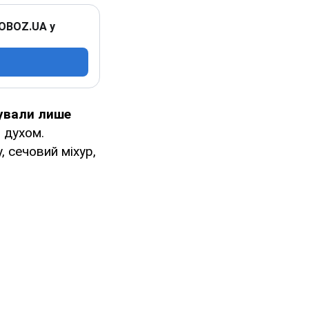
 OBOZ.UA у
зували лише
і духом.
у, сечовий міхур,