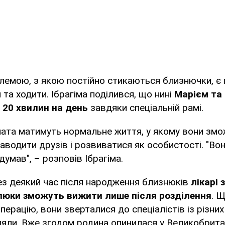
лемою, з якою постійно стикаються близнючки, є
 та ходити. Ібрагіма поділився, що нині
Марієм та
 20 хвилин на день
завдяки спеціальній рамі.
вчата матимуть нормальне життя, у якому вони змо
заводити друзів і розвиватися як особистості. "Во
думав", – розповів Ібрагіма.
ез деякий час після народження близнюків
лікарі
люки зможуть вижити лише після розділення
. 
ерацію, вони зверталися до спеціалістів із різних 
ляли. Вже згодом родина опинилася у Великобритані