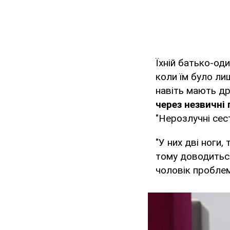
Їхній батько-оди
коли їм було ли
навіть мають др
через незвичні
"Нерозлучні сес
"У них дві ноги,
тому доводиться
чоловік проблем