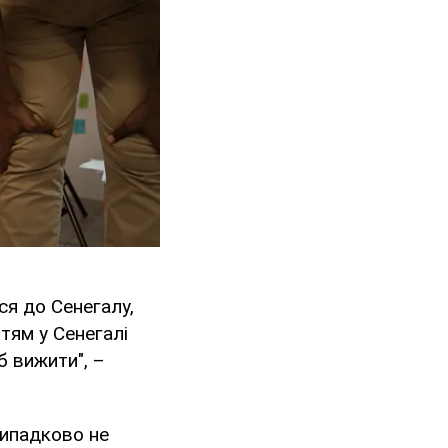
ся до Сенегалу,
ттям у Сенегалі
 вижити", –
випадково не