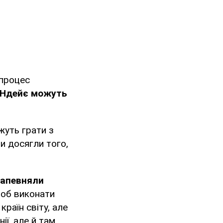
 процес
 Ндейє можуть
жуть грати з
ни досягли того,
 запевняли
Щоб виконати
країн світу, але
ї, але й там