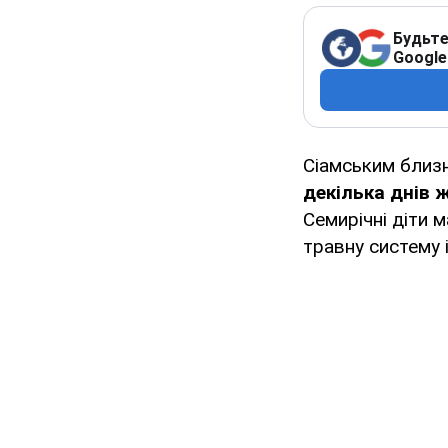
Будьте
Google
Сіамським близ
декілька днів 
Семирічні діти м
травну систему і