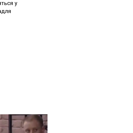
яться у
адля