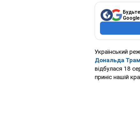
Будьте
Google
Український ре
Дональда Тра
відбулася 18 се
приніс нашій кра