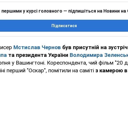
 першими у курсі головного — підпишіться на Новини на
Підписатися
жисер
Мстислав Чернов
був присутній на зустрі
мпа
та президента України
Володимира Зеленсь
рпня у Вашингтоні. Кореспондента, чий фільм "20 дн
їні перший "Оскар", помітили на саміті
з камерою в