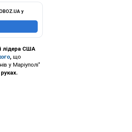
 OBOZ.UA у
чі лідера США
кого
,
що
ів у Маріуполі"
 руках.