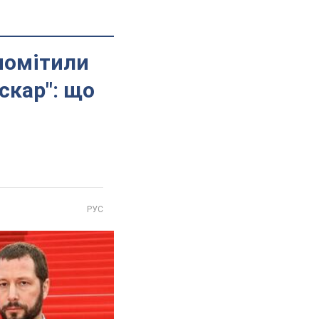
помітили
скар": що
РУС