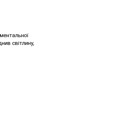
ументальної
ив світлину,