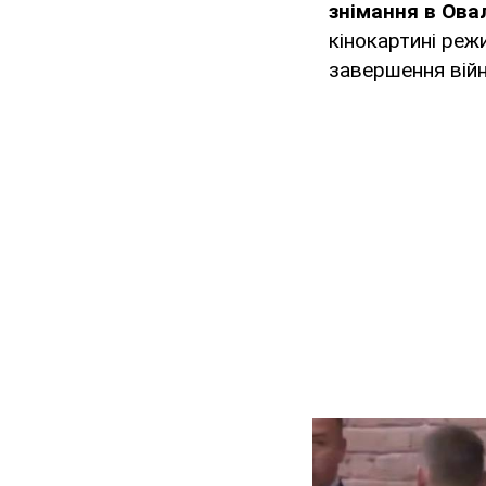
знімання в Ова
кінокартині ре
завершення війни