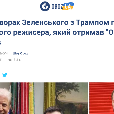
ворах Зеленського з Трампом 
ого режисера, який отримав "О
в
акун
Шоу Oboz
31
8,3 т.