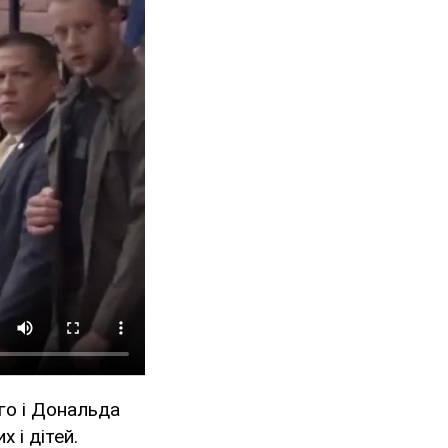
о і Дональда
 і дітей.