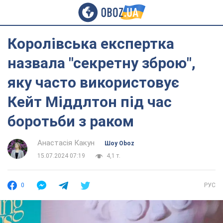
Королівська експертка
назвала "секретну зброю",
яку часто використовує
Кейт Міддлтон під час
боротьби з раком
Анастасія Какун
Шоу Oboz
15.07.2024 07:19
4,1 т.
0
РУС