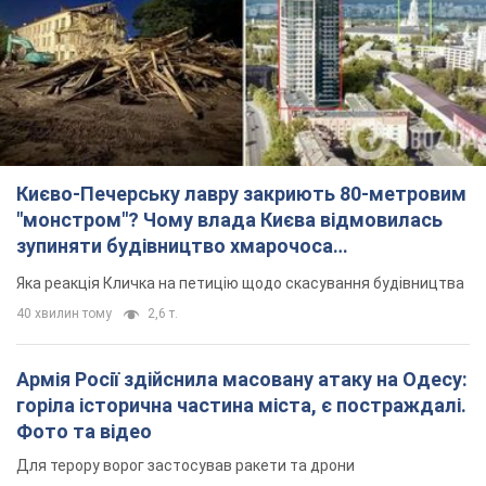
Києво-Печерську лавру закриють 80-метровим
"монстром"? Чому влада Києва відмовилась
зупиняти будівництво хмарочоса
"московського вірянина"
Яка реакція Кличка на петицію щодо скасування будівництва
40 хвилин тому
2,6 т.
Армія Росії здійснила масовану атаку на Одесу:
горіла історична частина міста, є постраждалі.
Фото та відео
Для терору ворог застосував ракети та дрони