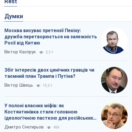
Rest
Думки
Москва висуває претензії Пекіну:
дружба перетворюється на залежність
Росії від Китаю
Віктор Каспрук
2,3 т.
Збіг інтересів двох цинічних гравців чи
таємний план Трампа і Путіна?
Віктор Швець
15,2 т.
У полоні власних міфів: як
Костянтинівка стала головною
ідеологічною пасткою для російських
окупантів
Дмитро Снєгирьов
456