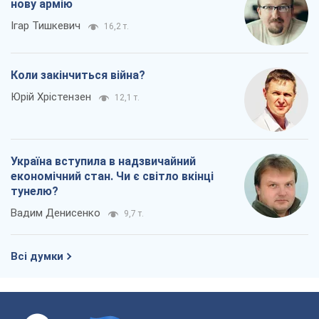
нову армію
Ігар Тишкевич
16,2 т.
Коли закінчиться війна?
Юрій Хрістензен
12,1 т.
Україна вступила в надзвичайний
економічний стан. Чи є світло вкінці
тунелю?
Вадим Денисенко
9,7 т.
Всі думки