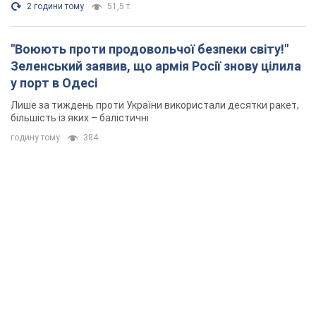
2 години тому
51,5 т.
"Воюють проти продовольчої безпеки світу!"
Зеленський заявив, що армія Росії знову цілила
у порт в Одесі
Лише за тиждень проти України використали десятки ракет,
більшість із яких – балістичні
годину тому
384