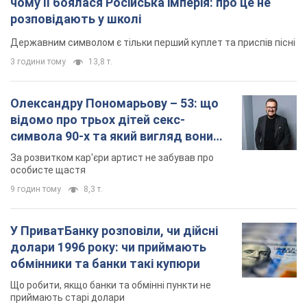
чому її боялася Російська імперія: про це не
розповідають у школі
Державним символом є тільки перший куплет та приспів пісні
3 години тому
13,8 т.
Олександру Пономарьову – 53: що
відомо про трьох дітей секс-
символа 90-х та який вигляд вони
мають
За розвитком кар'єри артист не забував про
особисте щастя
9 годин тому
8,3 т.
У ПриватБанку розповіли, чи дійсні
долари 1996 року: чи приймають
обмінники та банки такі купюри
Що робити, якщо банки та обмінні пункти не
приймають старі долари